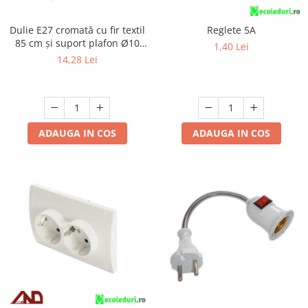
Dulie E27 cromată cu fir textil
Reglete 5A
85 cm și suport plafon Ø10
1,40 Lei
cm, cu accesorii de montaj
14,28 Lei
ADAUGA IN COS
ADAUGA IN COS