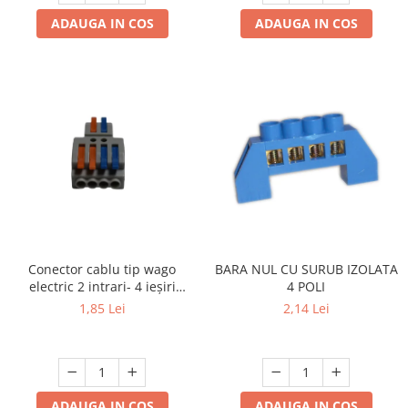
ADAUGA IN COS
ADAUGA IN COS
Conector cablu tip wago
BARA NUL CU SURUB IZOLATA
electric 2 intrari- 4 ieșiri
4 POLI
.Reglete 2 intrari 4 ieșiri
1,85 Lei
2,14 Lei
ADAUGA IN COS
ADAUGA IN COS