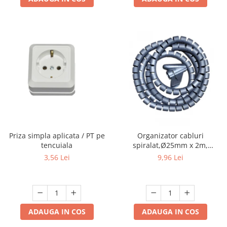
Priza simpla aplicata / PT pe
Organizator cabluri
tencuiala
spiralat,Ø25mm x 2m,
gri,protectie birou
3,56 Lei
9,96 Lei
ADAUGA IN COS
ADAUGA IN COS