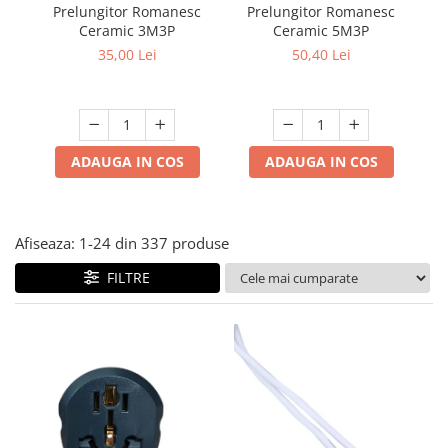
Multimetru Digital
Prelungitor Romanesc
Prelungitor Romanesc
Du
Lampi emergente
Ceramic 3M3P
Ceramic 5M3P
ad
Prelungitoare/Derulatoare
Lustre
35,00 Lei
50,40 Lei
Prize
Spoturi led pe sina
Starter/Droser
Triplu Stecher
ADAUGA IN COS
ADAUGA IN COS
Întrerupătoare/Comutatoare
Ştechere/Stecher adaptor
Ţeavă PVC
Afiseaza:
1-
24
din
337
produse
FILTRE