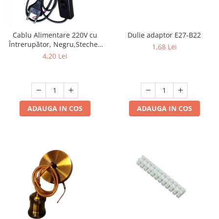
Cablu Alimentare 220V cu
Dulie adaptor E27-B22
Întrerupător, Negru,Stecher
1,68 Lei
Plat, 1.5m, 2 Fire - Ideal
4,20 Lei
pentru Lămpi si Proiecte DIY
ADAUGA IN COS
ADAUGA IN COS