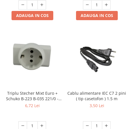
ADAUGA IN COS
ADAUGA IN COS
Triplu Stecher Mixt Euro +
Cablu alimentare IEC C7 2 pini
Schuko B-223 B-035 221/0 -
( tip casetofon ) 1.5 m
Multiplicator Priză 3 Ieșiri
6,72 Lei
3,50 Lei