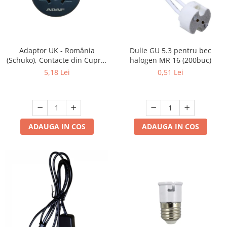
Adaptor UK - România
Dulie GU 5.3 pentru bec
(Schuko), Contacte din Cupru,
halogen MR 16 (200buc)
Culoare Gri, ADAF
5,18 Lei
0,51 Lei
ADAUGA IN COS
ADAUGA IN COS