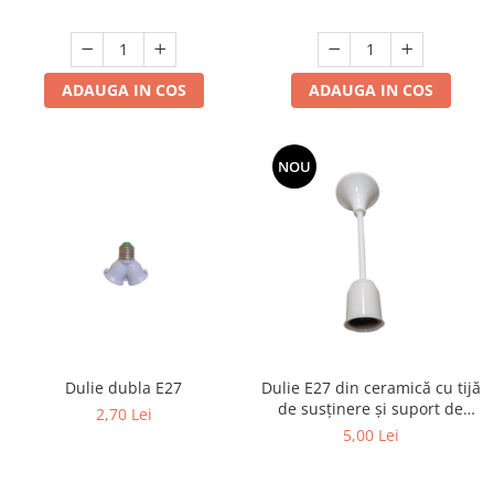
ADAUGA IN COS
ADAUGA IN COS
NOU
Dulie dubla E27
Dulie E27 din ceramică cu tijă
de susținere și suport de
2,70 Lei
mascare, cablu 2x0,5 mm²,
5,00 Lei
albă, lungime 15 cm