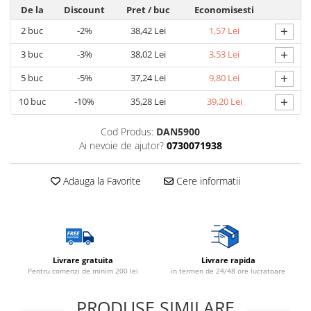
De la
Discount
Pret
/ buc
Economisesti
+
2
buc
-2%
38,42 Lei
1,57 Lei
+
3
buc
-3%
38,02 Lei
3,53 Lei
+
5
buc
-5%
37,24 Lei
9,80 Lei
+
10
buc
-10%
35,28 Lei
39,20 Lei
Cod Produs:
DAN5900
Ai nevoie de ajutor?
0730071938
Adauga la Favorite
Cere informatii
Livrare gratuita
Livrare rapida
Pentru comenzi de minim 200 lei
in termen de 24/48 ore lucratoare
PRODUSE SIMILARE