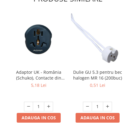
Adaptor UK - România
Dulie GU 5.3 pentru bec
Ca
(Schuko), Contacte din
halogen MR 16 (200buc)
Cupru, Culoare Gri, ADAF
Ne
5,18 Lei
0,51 Lei
ADAUGA IN COS
ADAUGA IN COS