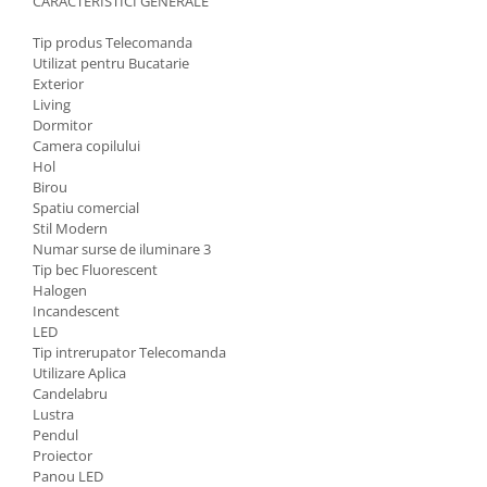
CARACTERISTICI GENERALE
Tip produs Telecomanda
Utilizat pentru Bucatarie
Exterior
Living
Dormitor
Camera copilului
Hol
Birou
Spatiu comercial
Stil Modern
Numar surse de iluminare 3
Tip bec Fluorescent
Halogen
Incandescent
LED
Tip intrerupator Telecomanda
Utilizare Aplica
Candelabru
Lustra
Pendul
Proiector
Panou LED