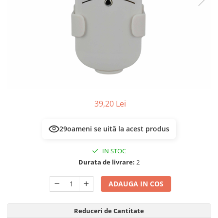
Multimetru Digital
Lampi emergente
Prelungitoare/Derulatoare
Lustre
Prize
Spoturi led pe sina
Starter/Droser
Triplu Stecher
Întrerupătoare/Comutatoare
Ştechere/Stecher adaptor
39,20 Lei
Ţeavă PVC
29
oameni se uită la acest produs
IN STOC
Durata de livrare:
2
ADAUGA IN COS
Reduceri de Cantitate