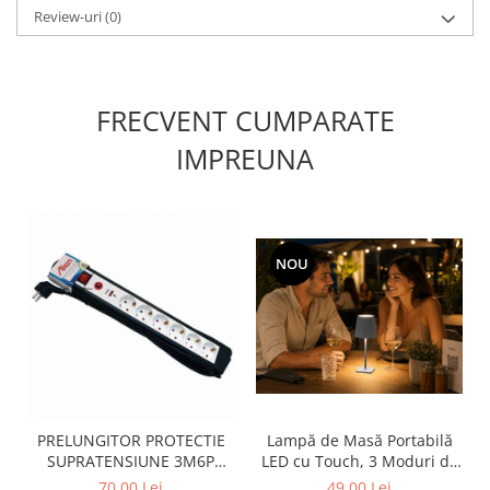
Review-uri
(0)
FRECVENT CUMPARATE
IMPREUNA
NOU
PRELUNGITOR PROTECTIE
Lampă de Masă Portabilă
SUPRATENSIUNE 3M6P
LED cu Touch, 3 Moduri de
ALIEN
Lumină, Reîncărcabilă USB
70,00 Lei
49,00 Lei