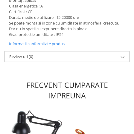
Montaj : aplicat
Clasa energetica : A++
Produse grele si voluminoase
Certificat : CE
Promotii
Durata medie de utilizare : 15-20000 ore
Se poate monta si in zone cu umiditate in atmosfera crescuta.
Dar nu in spatii cu expunere directa la ploaie.
Grad protectie umiditate : IP54
Informatii conformitate produs
Review-uri
(0)
FRECVENT CUMPARATE
IMPREUNA