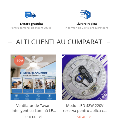
Lustre
Spoturi led pe sina
Livrare gratuita
Livrare rapida
Pentru comenzi de minim 200 lei
in termen de 24/48 ore lucratoare
Aparataj şi accesorii
Alimentatoare/Drivere
ALTI CLIENTI AU CUMPARAT
Bară alimentare nul
Cablu electric, canal cablu
Cap prelungitor
-19%
Conectoare
electrice/Morsete/reglete
Copex
Cuple
Doze
Ventilator de Tavan
Modul LED 48W 220V
Ra
Dulii/Dulie adaptor
Inteligent cu Lumină LED
rezerva pentru aplica cu
Electrocasnice de mici dimensiuni
și Telecomandă
3 Culori si telecomanda
110,00 Lei
50,40 Lei