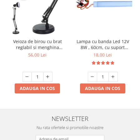
Lampa cu banda Led 12V
Veioza de birou cu brat
8W , 60cm, cu suport
reglabil si menghina
aluminiu si clesti de
inclusa, model MT-811
18,00 Lei
56,00 Lei
conectare
ADAUGA IN COS
ADAUGA IN COS
NEWSLETTER
Nu rata ofertele si promotiile noastre