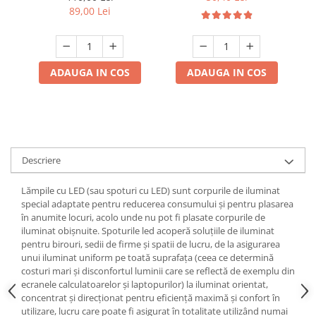
89,00 Lei
Mufe,Accesorii TV
Multimetru Digital
Prelungitoare/Derulatoare
ADAUGA IN COS
ADAUGA IN COS
Prize
Starter/Droser
Triplu Stecher
Întrerupătoare/Comutatoare
Descriere
Ştechere/Stecher adaptor
Ţeavă PVC
Lămpile cu LED (sau spoturi cu LED) sunt corpurile de iluminat
special adaptate pentru reducerea consumului și pentru plasarea
în anumite locuri, acolo unde nu pot fi plasate corpurile de
Corpuri Led lineare
iluminat obișnuite. Spoturile led acoperă soluțiile de iluminat
pentru birouri, sedii de firme și spatii de lucru, de la asigurarea
Feronerie
unui iluminat uniform pe toată suprafața (ceea ce determină
costuri mari și disconfortul luminii care se reflectă de exemplu din
Butuc yala,Broaste usa,Lacat
ecranele calculatoarelor și laptopurilor) la iluminat orientat,
concentrat și direcționat pentru eficiență maximă și confort în
Tablou si sigurante electrice
utilizare, lucru care poate fi asigurat în totalitate utilizând numai