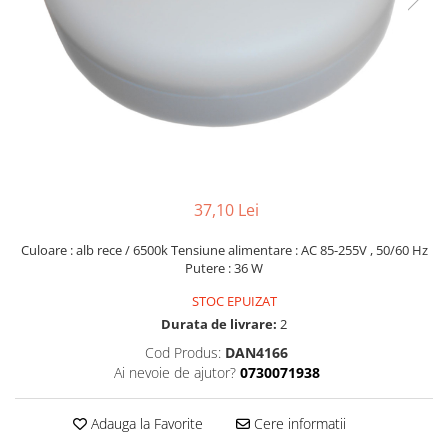
Lampi solare
Corpuri de iluminat
Spoturi LED
Corpuri Led - industriale
Aplice si Plafoniere Led
Proiectoare LED
Corpuri stradale
37,10 Lei
Lămpi portabile
Culoare : alb rece / 6500k Tensiune alimentare : AC 85-255V , 50/60 Hz
Senzori de
Putere : 36 W
miscare,crepuscular,dulii cu
STOC EPUIZAT
senzor
Veioze/Lămpi/lampa de veghe
Durata de livrare:
2
Aplice ,becuri si corpuri cu
Cod Produs:
DAN4166
senzor
Ai nevoie de ajutor?
0730071938
Aplice de perete interior,
exterior
Adauga la Favorite
Cere informatii
Lampi emergente