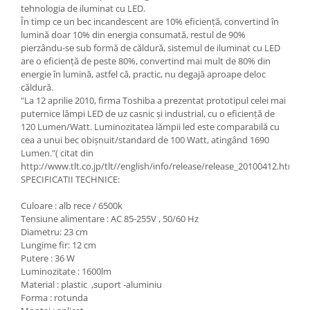
tehnologia de iluminat cu LED.
În timp ce un bec incandescent are 10% eficiență, convertind în
Scule / utile / sonerii/ rulete
lumină doar 10% din energia consumată, restul de 90%
Adezivi si benzi adezive
pierzându-se sub formă de căldură, sistemul de iluminat cu LED
are o eficiență de peste 80%, convertind mai mult de 80% din
Chei , clesti , patenti
energie în lumină, astfel că, practic, nu degajă aproape deloc
căldură.
Cose / Coliere plastic
"La 12 aprilie 2010, firma Toshiba a prezentat prototipul celei mai
Pistoale de lipit si accesorii
puternice lămpi LED de uz casnic și industrial, cu o eficiență de
120 Lumen/Watt. Luminozitatea lămpii led este comparabilă cu
Scule si unelte de
cea a unui bec obișnuit/standard de 100 Watt, atingând 1690
taiat,accesorii pentru gaurit si
Lumen."( citat din
insurubat
Sonerii
http://www.tlt.co.jp/tlt//english/info/release/release_20100412.htm)
SPECIFICATII TECHNICE:
Trepied
Culoare : alb rece / 6500k
Tensiune alimentare : AC 85-255V , 50/60 Hz
Ventilator
Diametru: 23 cm
Lungime fir: 12 cm
Lanterne
Putere : 36 W
Luminozitate : 1600lm
Accesorii camping
Material : plastic ,suport -aluminiu
Conetica si conexiuni
Forma : rotunda
Masina de facut gheata