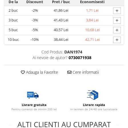
De la
Discount
Pret
/ buc
Economisesti
Lustre
+
2
buc
-2%
41,86 Lei
1,71 Lei
Spoturi led pe sina
+
3
buc
-3%
41,43 Lei
3,84 Lei
+
5
buc
-5%
40,57 Lei
10,68 Lei
Aparataj şi accesorii
+
Alimentatoare/Drivere
10
buc
-10%
38,44 Lei
42,71 Lei
Bară alimentare nul
Cod Produs:
DAN1974
Cablu electric, canal cablu
Ai nevoie de ajutor?
0730071938
Cap prelungitor
Adauga la Favorite
Cere informatii
Conectoare
electrice/Morsete/reglete
Cuple
Doze
Livrare gratuita
Livrare rapida
Dulii/Dulie adaptor
Pentru comenzi de minim 200 lei
in termen de 24/48 ore lucratoare
Electrocasnice de mici dimensiuni
ALTI CLIENTI AU CUMPARAT
Mufe,Accesorii TV