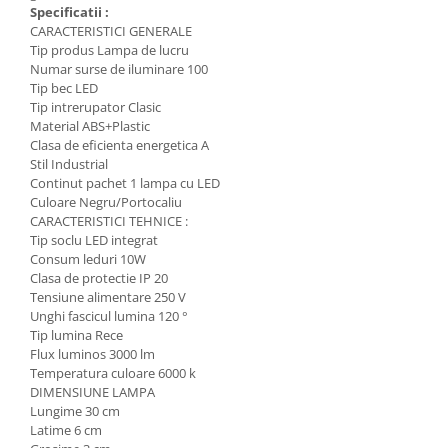
Specificatii :
Promotii
CARACTERISTICI GENERALE
Tip produs Lampa de lucru
Numar surse de iluminare 100
Tip bec LED
Tip intrerupator Clasic
Material ABS+Plastic
Clasa de eficienta energetica A
Stil Industrial
Continut pachet 1 lampa cu LED
Culoare Negru/Portocaliu
CARACTERISTICI TEHNICE :
Tip soclu LED integrat
Consum leduri 10W
Clasa de protectie IP 20
Tensiune alimentare 250 V
Unghi fascicul lumina 120 °
Tip lumina Rece
Flux luminos 3000 lm
Temperatura culoare 6000 k
DIMENSIUNE LAMPA
Lungime 30 cm
Latime 6 cm