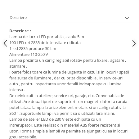
Scule / utile / sonerii/ rulete
Adezivi si benzi adezive
Descriere
Chei , clesti , patenti
Cose / Coliere plastic
Descriere :
Lampa de lucru LED portabila , cablu 5 m
Pistoale de lipit si accesorii
100 LED-uri 2835 de intensitate ridicata
1 led 2835 produce 30 Lm
Scule si unelte de
Alimentare 110-250 V
taiat,accesorii pentru gaurit si
Lampa prezinta un carlig reglabil rotativ pentru fixare , agatare ,
insurubat
Sonerii
atarnare .
Foarte folositoare ca lumina de urgenta in cazul si in locuri / spatii
Trepied
fara sursa de iluminare , dar cu priza disponibila , in service-uri
auto , pentru inspectarea unor detalii indeaproape cu lumina
intensa .
Ventilator
De neinlocuit in ateliere, service-uri, garaje, etc. Convenabila de
utilizat. Are doua tipuri de suporturi - un magnet, datorita caruia
Lanterne
puteti atasa lampa la orice element metalic si un carlig rotativ la
Accesorii camping
360 °. Suporturile lampii va permit sa o utilizati fara maini.
Lampa de atelier LED de 230 V este echipata cu un
Conetica si conexiuni
intrerupator. Este realizat din material ABS foarte rezistent si
Masina de facut gheata
usor. Forma simpla a lampii va permite sa ajungeti cu ea in locuri
Produse grele si voluminoase
greu accesibile.