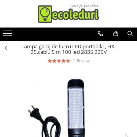
Toate Produsele
Surse de iluminat
Lampa garaj de lucru LED portabila , HX-
Banda LED
25,cablu 5 m 100 led 2835 220V
Bec Color led
1 Review
Bec incandescent (Clasic)
Becuri Led
Becuri & lampi led cu fasung
Ghirlande luminoase
Modul Led pentru aplica
Tub Neon Fluorescent (Clasic)
Tub Neon LED