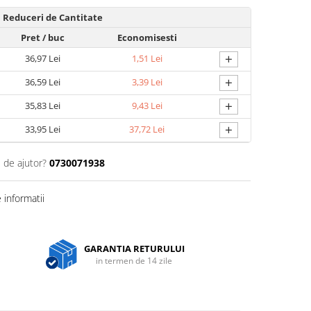
Reduceri de Cantitate
Pret
/ buc
Economisesti
+
36,97 Lei
1,51 Lei
+
36,59 Lei
3,39 Lei
+
35,83 Lei
9,43 Lei
+
33,95 Lei
37,72 Lei
 de ajutor?
0730071938
informatii
GARANTIA RETURULUI
in termen de 14 zile