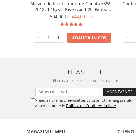
Mașină de facut cuburi de Gheață ZSW-
Ghirla
Accesorii camping
ZB12, 12 kg/zi, Rezervor 1.2L, Panou
Tactil, Design Compact, Negru
Conetica si conexiuni
504,00 Lei
444,00 Lei
Masina de facut gheata
Produse grele si voluminoase
ADAUGA IN COS
Promotii
NEWSLETTER
Nu rata ofertele si promotiile noastre
Vreau sa primesc newsletter cu promotiile magazinului.
Afla mai multe in
Politica de Confidentialitate
MAGAZINUL MEU
CLIENTI