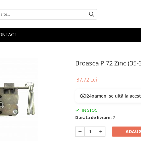
ONTACT
Broasca P 72 Zinc (35-
37,72 Lei
24
oameni se uită la aces
IN STOC
Durata de livrare:
2
ADAUG