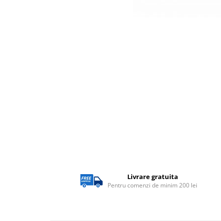
Lampi solare
Corpuri de iluminat
Corpuri de iluminat
Spoturi LED
Corpuri Led - industriale
Aplice si Plafoniere Led
Proiectoare LED
Corpuri stradale
Lămpi portabile
Senzori de
miscare,crepuscular,dulii cu
senzor
Livrare gratuita
Veioze/Lămpi/lampa de veghe
Pentru comenzi de minim 200 lei
Aplice ,becuri si corpuri cu
senzor
Aplice de perete interior,