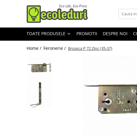
Toate Produsele
TOATE PRODUSELE
PROMOTII
DESPRE NOI
C
Surse de iluminat
Surse de iluminat
Home /
Feronerie /
Broasca P 72 Zinc (35-37)
Banda LED
Bec Color led
Bec incandescent (Clasic)
Becuri Led
Becuri & lampi led cu fasung
Ghirlande luminoase
Modul Led pentru aplica
Tub Neon Fluorescent (Clasic)
Tub Neon LED