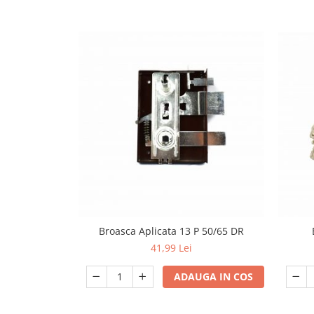
exterior
Lampi emergente
Lustre
Spoturi led pe sina
Aparataj şi accesorii
Aparataj şi accesorii
Alimentatoare/Drivere
Bară alimentare nul
Cablu electric, canal cablu
Cap prelungitor
Conectoare
Broasca Aplicata 13 P 50/65 DR
electrice/Morsete/reglete
41,99 Lei
Cuple
ADAUGA IN COS
Doze
Dulii/Dulie adaptor