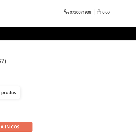
0730071938
0,00
37)
t produs
A IN COS