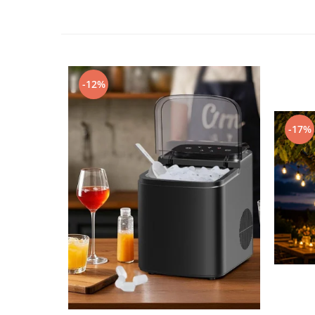
Butuc yala,Broaste usa,Lacat
Tablou si sigurante electrice
Scule / utile / sonerii/ rulete
-12%
Scule / utile / sonerii/ rulete
Adezivi si benzi adezive
Chei , clesti , patenti
-17%
Cose / Coliere plastic
Pistoale de lipit si accesorii
Scule si unelte de
taiat,accesorii pentru gaurit si
insurubat
Sonerii
Trepied
Ventilator
Lanterne