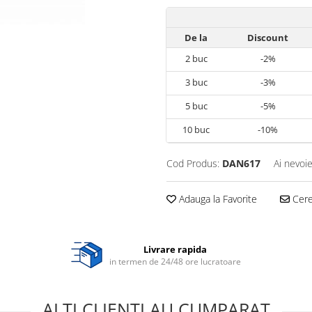
De la
Discount
2
buc
-2%
3
buc
-3%
5
buc
-5%
10
buc
-10%
Cod Produs:
DAN617
Ai nevoie
Adauga la Favorite
Cere 
Livrare rapida
in termen de 24/48 ore lucratoare
ALTI CLIENTI AU CUMPARAT