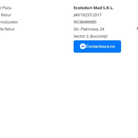
 Plata
Ecoleduri Mad S.R.L.
e Retur
J40/19237/2017
Produselor
RO38499685
de Retur
Str. Pietroasa, 24
Sector 2, București
Contacteaza-ne