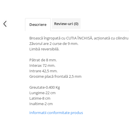
Electrocasnice de mici dimensiuni
Mufe,Accesorii TV
Review-uri
(0)
Descriere
Multimetru Digital
Prelungitoare/Derulatoare
Broască îngropată cu CUTIA ÎNCHISĂ, acționată cu cilindru
Prize
Zăvorul are 2 curse de 9 mm.
Limbă reversibilă.
Starter/Droser
Pătrat de 8 mm.
Triplu Stecher
Interax 72 mm.
Întrerupătoare/Comutatoare
Intrare 42,5 mm.
Grosime placă frontală 2,5 mm
Ştechere/Stecher adaptor
Greutate-0.400 Kg
Ţeavă PVC
Lungime-22 cm
Latime-8 cm
Corpuri Led lineare
Inaltime-2 cm
Informatii conformitate produs
Feronerie
Feronerie