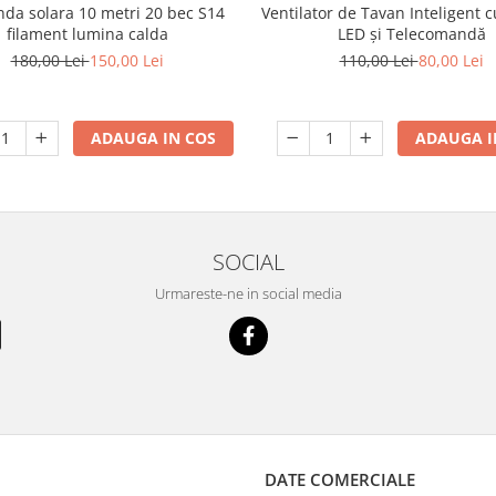
Ventilator de Tavan Inteligent 
nda solara 10 metri 20 bec S14
LED și Telecomandă
filament lumina calda
110,00 Lei
80,00 Lei
180,00 Lei
150,00 Lei
ADAUGA I
ADAUGA IN COS
SOCIAL
Urmareste-ne in social media
DATE COMERCIALE