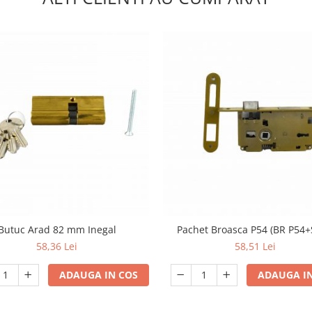
Butuc Arad 82 mm Inegal
Pachet Broasca P54 (BR P54+
58,36 Lei
58,51 Lei
ADAUGA IN COS
ADAUGA IN