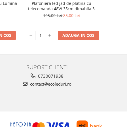
cu Lumină
Plafoniera led jad de platina cu
Ventilator
telecomanda 48W 35cm dimabila 3
cm, cu 
temperaturi de culoare ajustabile
Incluse,
105,00 Lei
85,00 Lei
1
3000K/4500K/6500K
Power Bank
N COS
ADAUGA IN COS
SUPORT CLIENTI
0730071938
contact@ecoleduri.ro