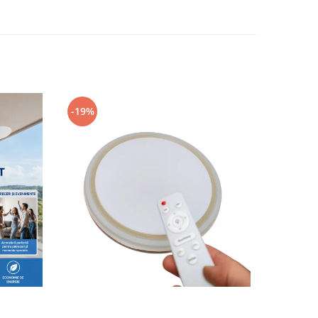
-19%
-15%