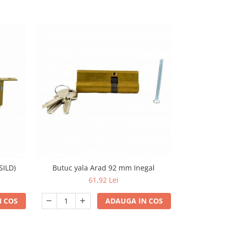
SILD)
Butuc yala Arad 92 mm Inegal
Broasca
61,92 Lei
 COS
ADAUGA IN COS