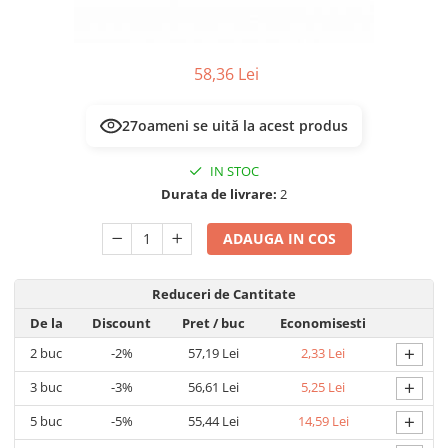
Multimetru Digital
Lampi emergente
Prelungitoare/Derulatoare
Lustre
Prize
58,36 Lei
Spoturi led pe sina
Starter/Droser
26
oameni se uită la acest produs
Triplu Stecher
Întrerupătoare/Comutatoare
IN STOC
Durata de livrare:
2
Ştechere/Stecher adaptor
Ţeavă PVC
ADAUGA IN COS
Reduceri de Cantitate
De la
Discount
Pret
/ buc
Economisesti
+
2
buc
-2%
57,19 Lei
2,33 Lei
+
3
buc
-3%
56,61 Lei
5,25 Lei
+
5
buc
-5%
55,44 Lei
14,59 Lei