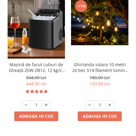
-17%
Mașină de facut cuburi de
Ghirlanda solara 10 metri
Gheață ZSW-ZB12, 12 kg/zi,
20 bec S14 filament lumina
Rezervor 1.2L, Panou Tactil,
calda
504,00 Lei
180,00 Lei
Design Compact, Negru
444,00 Lei
150,00 Lei
ADAUGA IN COS
ADAUGA IN COS