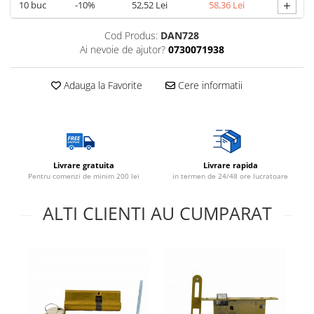
+
10
buc
-10%
52,52 Lei
58,36 Lei
Cod Produs:
DAN728
Ai nevoie de ajutor?
0730071938
Adauga la Favorite
Cere informatii
Livrare gratuita
Livrare rapida
Pentru comenzi de minim 200 lei
in termen de 24/48 ore lucratoare
ALTI CLIENTI AU CUMPARAT