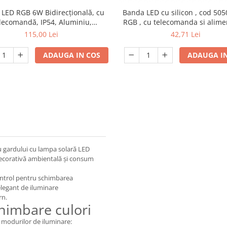
 LED RGB 6W Bidirecțională, cu
Banda LED cu silicon , cod 505
lecomandă, IP54, Aluminiu,
RGB , cu telecomanda si alime
erior/Interior, Negru, engros
lungime 5 M
115,00 Lei
42,71 Lei
ADAUGA IN COS
ADAUGA IN
u gardului cu lampa solară LED
decorativă ambientală și consum
ontrol pentru schimbarea
elegant de iluminare
rn.
chimbare culori
modurilor de iluminare: