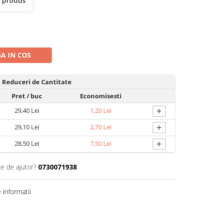
t produs
A IN COS
Reduceri de Cantitate
Pret
/ buc
Economisesti
+
29,40 Lei
1,20 Lei
+
29,10 Lei
2,70 Lei
+
28,50 Lei
7,50 Lei
ie de ajutor?
0730071938
informatii