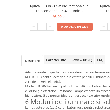
Aplică LED RGB 4W Bidirecțională, cu
Aplică
Dulii/Dulie adaptor
Telecomandă, IP54, Aluminiu,
Te
Electrocasnice de mici dimensiuni
Exterior/Interior, Negru, engros
Ext
98,00 Lei
Mufe,Accesorii TV
ADAUGA IN COS
Multimetru Digital
Prelungitoare/Derulatoare
Prize
Starter/Droser
Triplu Stecher
Caracteristici
Review-uri
(0)
FAQ
Descriere
Întrerupătoare/Comutatoare
Adaugă un efect spectaculos și modern grădinii, terasei sa
Ştechere/Stecher adaptor
RGB BT90-3 pentru exterior, proiectată pentru iluminare 
zero de energie electrică.
Ţeavă PVC
Modelul BT90-3 este echipat cu LED-uri RGB și buton de c
culorilor și a efectelor luminoase. Lampa creează un efect 
Corpuri Led lineare
bidirecțională pe perete, ideal pentru decor exterior mode
6 Moduri de iluminare și s
Feronerie
Lampa este prevăzută cu un buton roșu pentru selectarea 