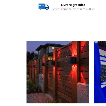
exterior
Livrare gratuita
Pentru comenzi de minim 200 lei
Lampi emergente
Lustre
Spoturi led pe sina
Aparataj şi accesorii
Aparataj şi accesorii
Alimentatoare/Drivere
Bară alimentare nul
Cablu electric, canal cablu
Cap prelungitor
Conectoare
electrice/Morsete/reglete
Copex
Cuple
Doze