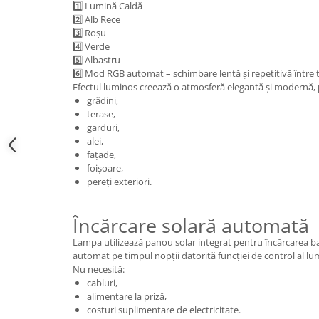
Feronerie
1️⃣ Lumină Caldă
2️⃣ Alb Rece
Butuc yala,Broaste usa,Lacat
3️⃣ Roșu
4️⃣ Verde
Tablou si sigurante electrice
5️⃣ Albastru
6️⃣ Mod RGB automat – schimbare lentă și repetitivă între t
Efectul luminos creează o atmosferă elegantă și modernă, 
Scule / utile / sonerii/ rulete
grădini,
Scule / utile / sonerii/ rulete
terase,
Adezivi si benzi adezive
garduri,
alei,
Chei , clesti , patenti
fațade,
foișoare,
Cose / Coliere plastic
pereți exteriori.
Pistoale de lipit si accesorii
Scule si unelte de
Încărcare solară automată
taiat,accesorii pentru gaurit si
insurubat
Lampa utilizează panou solar integrat pentru încărcarea bate
Sonerii
automat pe timpul nopții datorită funcției de control al lum
Nu necesită:
Trepied
cabluri,
alimentare la priză,
Ventilator
costuri suplimentare de electricitate.