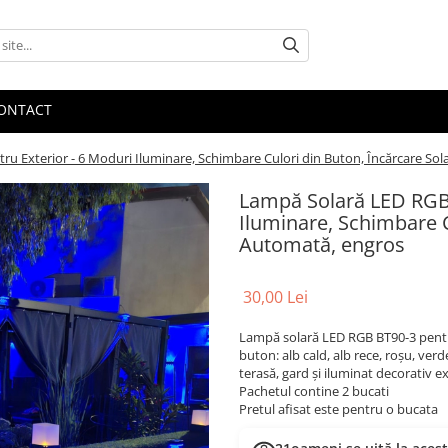
ONTACT
u Exterior - 6 Moduri Iluminare, Schimbare Culori din Buton, Încărcare So
Lampă Solară LED RGB 
Iluminare, Schimbare C
Automată, engros
30,00 Lei
Lampă solară LED RGB BT90-3 pentru
buton: alb cald, alb rece, roșu, ve
terasă, gard și iluminat decorativ ex
Pachetul contine 2 bucati
Pretul afisat este pentru o bucata