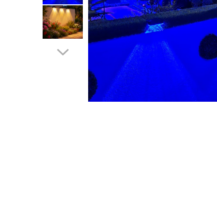
Lampi solare
Corpuri de iluminat
Corpuri de iluminat
Spoturi LED
Corpuri Led - industriale
Aplice si Plafoniere Led
Proiectoare LED
Corpuri stradale
Lămpi portabile
Senzori de
miscare,crepuscular,dulii cu
senzor
Veioze/Lămpi/lampa de veghe
Aplice ,becuri si corpuri cu
senzor
Aplice de perete interior,