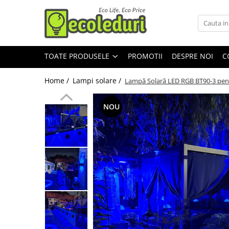
Toate Produsele
TOATE PRODUSELE
PROMOTII
DESPRE NOI
C
Surse de iluminat
Surse de iluminat
Home /
Lampi solare /
Lampă Solară LED RGB BT90-3 pentr
Banda LED
Bec Color led
NOU
Bec incandescent (Clasic)
Becuri Led
Becuri & lampi led cu fasung
Ghirlande luminoase
Modul Led pentru aplica
Tub Neon Fluorescent (Clasic)
Tub Neon LED