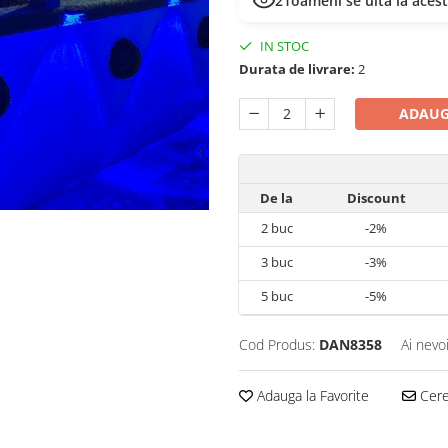
21
oameni se uită la aces
IN STOC
Durata de livrare:
2
ADAUG
De la
Discount
2
buc
-2%
3
buc
-3%
5
buc
-5%
Cod Produs:
DAN8358
Ai nevo
Adauga la Favorite
Cere 