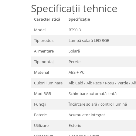
Specificații tehnice
Caracteristică
Specificație
Model
BT90-3
Tip produs
Lampă solară LED RGB
Alimentare
Solară
Tip montaj
Perete
Material
ABS + PC
Culori iluminare
Alb Cald / Alb Rece / Roșu / Verde / A
Mod RGB
Schimbare automată lentă
Funcții
Încărcare solară / control lumină
Baterie
Acumulator integrat
Utilizare
Exterior