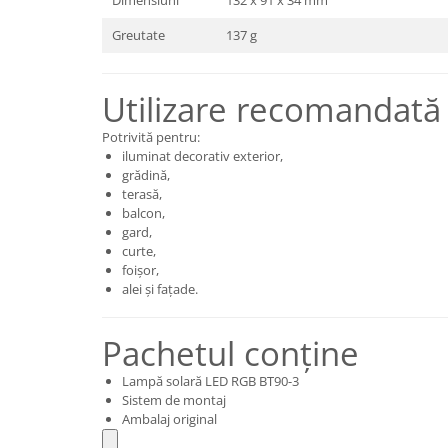
Dimensiuni
132 x 91 x 34 mm
Greutate
137 g
Utilizare recomandată
Potrivită pentru:
iluminat decorativ exterior,
grădină,
terasă,
balcon,
gard,
curte,
foișor,
alei și fațade.
Pachetul conține
Lampă solară LED RGB BT90-3
Sistem de montaj
Ambalaj original