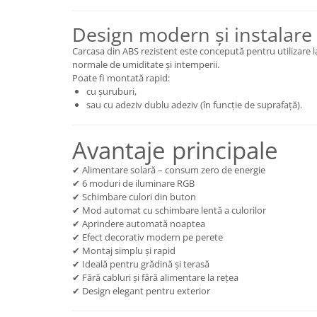
Lanterne
Design modern și instalare
Accesorii camping
Carcasa din ABS rezistent este concepută pentru utilizare la 
Conetica si conexiuni
normale de umiditate și intemperii.
Masina de facut gheata
Poate fi montată rapid:
cu șuruburi,
Produse grele si voluminoase
sau cu adeziv dublu adeziv (în funcție de suprafață).
Promotii
Avantaje principale
✔ Alimentare solară – consum zero de energie
✔ 6 moduri de iluminare RGB
✔ Schimbare culori din buton
✔ Mod automat cu schimbare lentă a culorilor
✔ Aprindere automată noaptea
✔ Efect decorativ modern pe perete
✔ Montaj simplu și rapid
✔ Ideală pentru grădină și terasă
✔ Fără cabluri și fără alimentare la rețea
✔ Design elegant pentru exterior