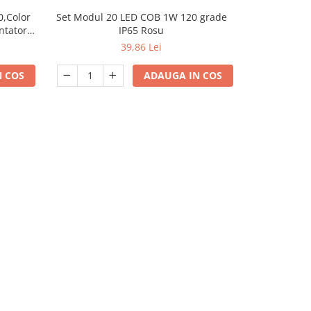
Set Modul 20 LED COB 1W 120 grade
0,Color
Set Modul 2
IP65 Rosu
ntator,
39,86 Lei
ADAUGA IN COS
 COS