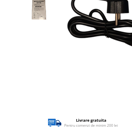
Lampi solare
Corpuri de iluminat
Corpuri de iluminat
Spoturi LED
Corpuri Led - industriale
Aplice si Plafoniere Led
Proiectoare LED
Corpuri stradale
Lămpi portabile
Senzori de
miscare,crepuscular,dulii cu
senzor
Veioze/Lămpi/lampa de veghe
Aplice ,becuri si corpuri cu
Livrare gratuita
senzor
Pentru comenzi de minim 200 lei
Aplice de perete interior,