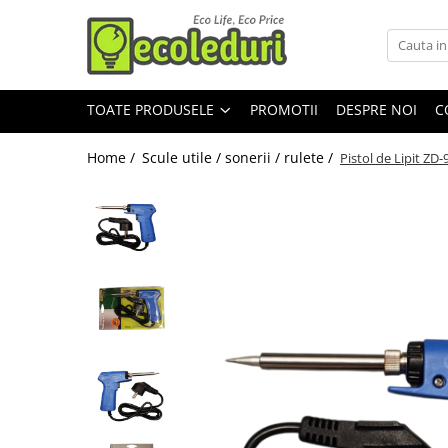
Toate Produsele
TOATE PRODUSELE
PROMOTII
DESPRE NOI
C
Surse de iluminat
Surse de iluminat
Home /
Scule utile / sonerii / rulete /
Pistol de Lipit ZD
Banda LED
Bec Color led
Bec incandescent (Clasic)
Becuri Led
Becuri & lampi led cu fasung
Ghirlande luminoase
Modul Led pentru aplica
Tub Neon Fluorescent (Clasic)
Tub Neon LED