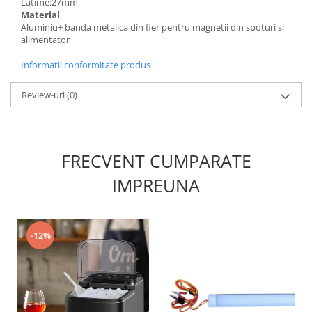
Latime:27mm
Material
Produse grele si voluminoase
Aluminiu+ banda metalica din fier pentru magnetii din spoturi si
Promotii
alimentator
Informatii conformitate produs
Review-uri
(0)
FRECVENT CUMPARATE
IMPREUNA
-12%