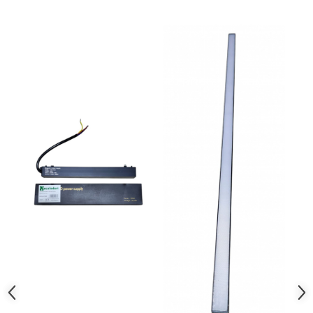
Mufe,Accesorii TV
Multimetru Digital
Prelungitoare/Derulatoare
Prize
Starter/Droser
Triplu Stecher
Întrerupătoare/Comutatoare
Ştechere/Stecher adaptor
Ţeavă PVC
Corpuri Led lineare
Feronerie
Butuc yala,Broaste usa,Lacat
Tablou si sigurante electrice