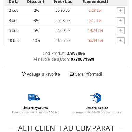
De la
Discount
Pret
/ buc
Economisesti
Lustre
+
2
buc
-2%
55,80 Lei
2,28 Lei
Spoturi led pe sina
+
3
buc
-3%
55,23 Lei
5,12 Lei
+
5
buc
-5%
54,09 Lei
14,24 Lei
Aparataj şi accesorii
+
Alimentatoare/Drivere
10
buc
-10%
51,25 Lei
56,94 Lei
Bară alimentare nul
Cod Produs:
DAN7966
Cablu electric, canal cablu
Ai nevoie de ajutor?
0730071938
Cap prelungitor
Adauga la Favorite
Cere informatii
Conectoare
electrice/Morsete/reglete
Copex
Cuple
Livrare gratuita
Livrare rapida
Doze
Pentru comenzi de minim 200 lei
in termen de 24/48 ore lucratoare
Dulii/Dulie adaptor
ALTI CLIENTI AU CUMPARAT
Electrocasnice de mici dimensiuni