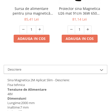
Sursa de alimentare
Proiector sina Magnetica
Scule / utile / sonerii/ rulete
pentru șina magnetică
p
U26 mat 91cm 36W 6500K
Adezivi si benzi adezive
U26 100W DC48V
Magnet Lumina rece CHIP
85,41 Lei
81,14 Lei
LED OSRAM 48V
Chei , clesti , patenti
Cose / Coliere plastic
ADAUGA IN COS
ADAUGA IN COS
Pistoale de lipit si accesorii
Scule si unelte de
taiat,accesorii pentru gaurit si
insurubat
Sonerii
Trepied
Descriere
Ventilator
Sina Magnetica 2M Aplicat Slim - Descriere:
Fisa tehnica
Tensiune de Alimentare
Lanterne
48V
Accesorii camping
Dimensiuni
Lungime:2000 mm
Conetica si conexiuni
Inaltime:7 mm
Masina de facut gheata