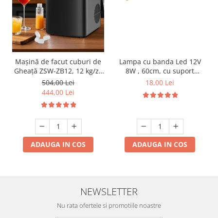
Lampa cu banda Led 12V
Mașină de facut cuburi de
8W , 60cm, cu suport
Gheață ZSW-ZB12, 12 kg/zi,
aluminiu si clesti de
Rezervor 1.2L, Panou Tactil,
18,00 Lei
504,00 Lei
conectare
Design Compact, Negru
444,00 Lei
ADAUGA IN COS
ADAUGA IN COS
NEWSLETTER
Nu rata ofertele si promotiile noastre