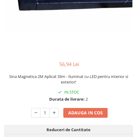
Lampi solare
Corpuri de iluminat
Spoturi LED
Corpuri Led - industriale
Aplice si Plafoniere Led
Proiectoare LED
Corpuri stradale
56,94 Lei
Lămpi portabile
Sina Magnetica 2M Aplicat Slim - Iluminat cu LED pentru interior si
Senzori de
exterior!
miscare,crepuscular,dulii cu
IN STOC
senzor
Veioze/Lămpi/lampa de veghe
Durata de livrare:
2
Aplice ,becuri si corpuri cu
senzor
ADAUGA IN COS
Aplice de perete interior,
exterior
Reduceri de Cantitate
Lampi emergente