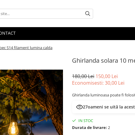
ONTACT
 bec S14 filament lumina calda
Ghirlanda solara 10 me
180,00 Lei
150,00 Lei
Economisesti:
30,00
Lei
Ghirlanda luminoasa poate fi folosita
27
oameni se uită la aces
IN STOC
Durata de livrare:
2