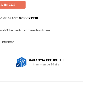
A IN COS
ie de ajutor?
0730071938
imiti
2
Lei pentru comenzile viitoare
informatii
GARANTIA RETURULUI
in termen de 14 zile