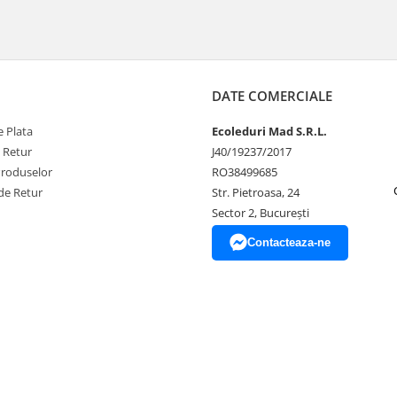
DATE COMERCIALE
 Plata
Ecoleduri Mad S.R.L.
e Retur
J40/19237/2017
Produselor
RO38499685
de Retur
Str. Pietroasa, 24
Sector 2, București
Contacteaza-ne