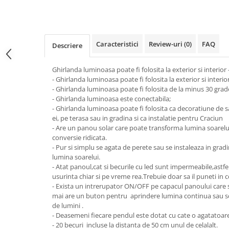
Dulii/Dulie adaptor
Electrocasnice de mici dimensiuni
Caracteristici
Review-uri
(0)
FAQ
Mufe,Accesorii TV
Descriere
Multimetru Digital
Ghirlanda luminoasa poate fi folosita la exterior si interior 
Prelungitoare/Derulatoare
- Ghirlanda luminoasa poate fi folosita la exterior si interio
- Ghirlanda luminoasa poate fi folosita de la minus 30 grad
Prize
- Ghirlanda luminoasa este conectabila;
Starter/Droser
- Ghirlanda luminoasa poate fi folosita ca decoratiune de sa
ei, pe terasa sau in gradina si ca instalatie pentru Craciun
Triplu Stecher
- Are un panou solar care poate transforma lumina soarelui 
conversie ridicata.
Întrerupătoare/Comutatoare
- Pur si simplu se agata de perete sau se instaleaza in grad
Ştechere/Stecher adaptor
lumina soarelui.
- Atat panoul,cat si becurile cu led sunt impermeabile,astfel 
Ţeavă PVC
usurinta chiar si pe vreme rea.Trebuie doar sa il puneti in ce
- Exista un intrerupator ON/OFF pe capacul panoului care se
mai are un buton pentru aprindere lumina continua sau s
Corpuri Led lineare
de lumini .
- Deasemeni fiecare pendul este dotat cu cate o agatatoare,
Feronerie
- 20 becuri incluse la distanta de 50 cm unul de celalalt.