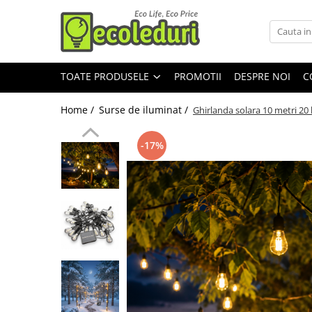
Toate Produsele
TOATE PRODUSELE
PROMOTII
DESPRE NOI
C
Surse de iluminat
Surse de iluminat
Home /
Surse de iluminat /
Ghirlanda solara 10 metri 20
Banda LED
Bec Color led
-17%
Bec incandescent (Clasic)
Becuri Led
Becuri & lampi led cu fasung
Ghirlande luminoase
Modul Led pentru aplica
Tub Neon Fluorescent (Clasic)
Tub Neon LED