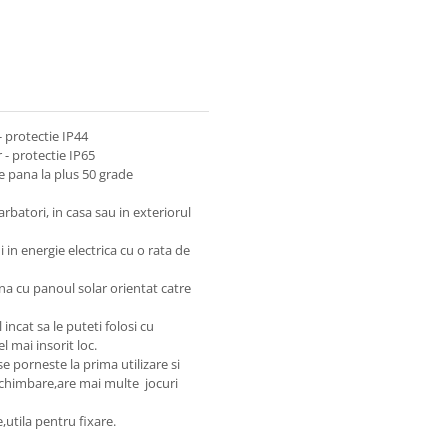
- protectie IP44
r - protectie IP65
e pana la plus 50 grade
rbatori, in casa sau in exteriorul
in energie electrica cu o rata de
ina cu panoul solar orientat catre
incat sa le puteti folosi cu
l mai insorit loc.
 porneste la prima utilizare si
chimbare,are mai multe jocuri
utila pentru fixare.