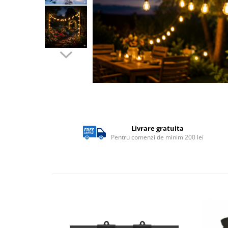
Lampi solare
Corpuri de iluminat
Corpuri de iluminat
Spoturi LED
Corpuri Led - industriale
Aplice si Plafoniere Led
Proiectoare LED
Corpuri stradale
Livrare gratuita
Pentru comenzi de minim 200 lei
Lămpi portabile
Senzori de
miscare,crepuscular,dulii cu
senzor
Veioze/Lămpi/lampa de veghe
Aplice ,becuri si corpuri cu
senzor
Aplice de perete interior,