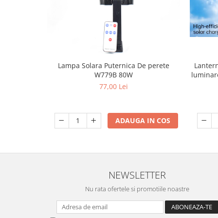
Lanterne
Accesorii camping
Conetica si conexiuni
Masina de facut gheata
Produse grele si voluminoase
Lampa Solara Puternica De perete
Lantern
W779B 80W
luminar
Promotii
77,00 Lei
ADAUGA IN COS
NEWSLETTER
Nu rata ofertele si promotiile noastre