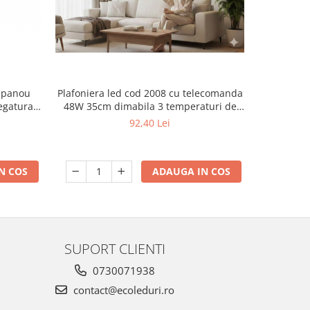
 panou
Plafoniera led cod 2008 cu telecomanda
Lampa Sol
egatura 3
48W 35cm dimabila 3 temperaturi de
culoare ajustabile 3000K/4500K/6500K
92,40 Lei
N COS
ADAUGA IN COS
SUPORT CLIENTI
0730071938
contact@ecoleduri.ro