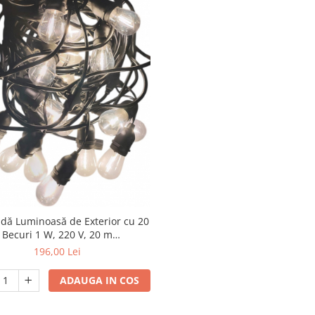
ndă Luminoasă de Exterior cu 20
Becuri 1 W, 220 V, 20 m
rconectabil, Alb Cald - Ideală
196,00 Lei
u Grădină, Terasă, Evenimente
ADAUGA IN COS