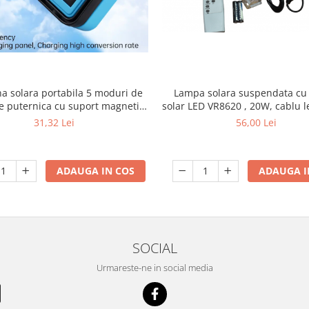
Lampa solara suspendata cu
a solara portabila 5 moduri de
solar LED VR8620 , 20W, cablu l
e puternica cu suport magnetic,
m
reincarcabila prin USB
56,00 Lei
31,32 Lei
ADAUGA I
ADAUGA IN COS
SOCIAL
Urmareste-ne in social media