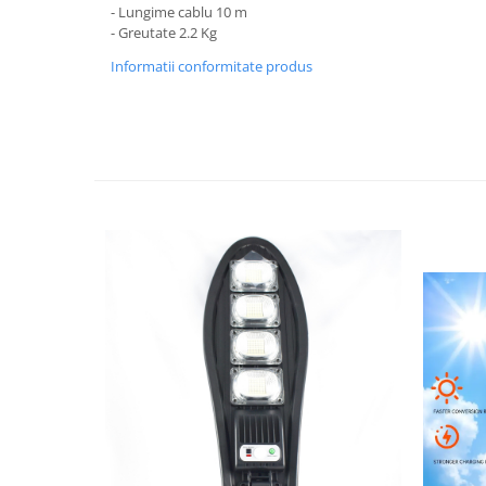
Feronerie
- Lungime cablu 10 m
- Greutate 2.2 Kg
Butuc yala,Broaste usa,Lacat
Informatii conformitate produs
Tablou si sigurante electrice
Scule / utile / sonerii/ rulete
Scule / utile / sonerii/ rulete
Adezivi si benzi adezive
Chei , clesti , patenti
Cose / Coliere plastic
Pistoale de lipit si accesorii
Scule si unelte de
taiat,accesorii pentru gaurit si
insurubat
Sonerii
Trepied
Ventilator