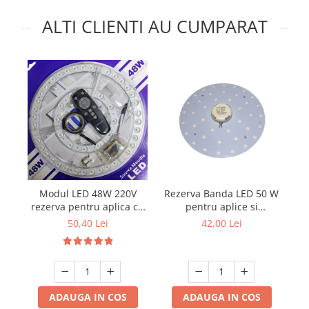
ALTI CLIENTI AU CUMPARAT
Modul LED 48W 220V
Rezerva Banda LED 50 W
rezerva pentru aplica cu
pentru aplice si
3 Culori si telecomanda
plafoniere cu magnet si
50,40 Lei
42,00 Lei
transformator
ADAUGA IN COS
ADAUGA IN COS