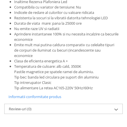
Inaltime Rezerva Plafoniera Led
Compatibila cu variator de tensiune: Nu
Indicele de redare al culorilor cu valoare ridicata
Rezistenta la socuri si la vibratii datorita tehnologiei LED
Durata de viata mare: pana la 25000 ore
Nu emite raze UV si radiatii
Aprindere instantanee 100% si nu necesita incalzire ca becurile
economice
Emite mult mai putina caldura comparativ cu celelalte tipuri
de corpuri de iluminat cu becuri (incandescente sau
economice
Clasa de eficienta energetica A +
Temperatura de culoare: alb cald, 3500K
Pastile magnetice pe spatele ramei de aluminiu.
Tip bec: banda led circulara pe suport din aluminiu
Tip intrerupator Clasic
Tip alimentare La retea AC165-220V 50Hz/60Hz
Informatii conformitate produs
Review-uri
(0)