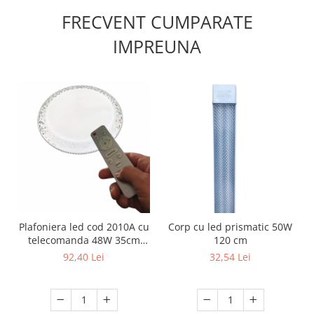
FRECVENT CUMPARATE
IMPREUNA
Plafoniera led cod 2010A cu
Corp cu led prismatic 50W
telecomanda 48W 35cm
120 cm
dimabila 3 temperaturi de
92,40 Lei
32,54 Lei
culoare ajustabile
3000K/4500K/6500K