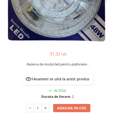
Multimetru Digital
Lampi emergente
Prelungitoare/Derulatoare
Lustre
Prize
Spoturi led pe sina
Starter/Droser
Triplu Stecher
Întrerupătoare/Comutatoare
Ştechere/Stecher adaptor
31,32 Lei
Ţeavă PVC
Rezerva de modul led pentru plafoniere .
14
oameni se uită la acest produs
IN STOC
Durata de livrare:
2
ADAUGA IN COS