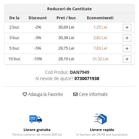
Reduceri de Cantitate
De la
Discount
Pret
/ buc
Economisesti
+
2
buc
-2%
30,69 Lei
1,25 Lei
+
3
buc
-3%
30,38 Lei
2,82 Lei
+
5
buc
-5%
29,75 Lei
7,83 Lei
+
10
buc
-10%
28,19 Lei
31,32 Lei
Cod Produs:
DAN7949
Ai nevoie de ajutor?
0730071938
Adauga la Favorite
Cere informatii
Livrare gratuita
Livrare rapida
Pentru comenzi de minim 200 lei
in termen de 24/48 ore lucratoare