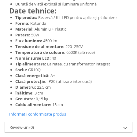
Durată de viață extinsă și iluminare uniformă
Date tehnice:
Tip produs:
Rezervă / Kit LED pentru aplice și plafoniere
Formă:
Rotundă
Material:
Aluminiu + Plastic
Putere:
50W
Flux luminos:
4500 lm
Tensiune de alimentare:
220–250V
Temperatură de culoare:
6500K (alb rece)
Număr surse LED:
40
Tip alimentare:
La rețea, cu transformator integrat
Soclu:
GR10Q
Clasă energetică:
A+
Clasă protecție:
IP20 (utilizare interioară)
Diametru:
22,5 cm
Înălțime:
3 cm
Greutate:
0,15 kg
Cablu alimentare:
15 cm
Informatii conformitate produs
Review-uri
(0)