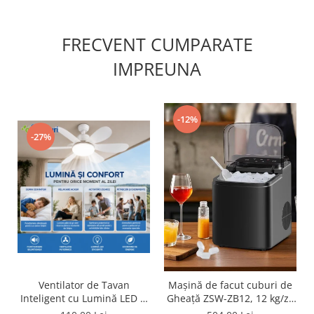
FRECVENT CUMPARATE
IMPREUNA
-12%
-27%
Ventilator de Tavan
Mașină de facut cuburi de
Inteligent cu Lumină LED și
Gheață ZSW-ZB12, 12 kg/zi,
Telecomandă
Rezervor 1.2L, Panou Tactil,