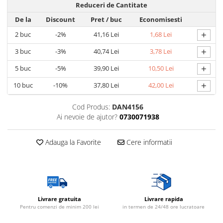
Reduceri de Cantitate
De la
Discount
Pret
/ buc
Economisesti
+
2
buc
-2%
41,16 Lei
1,68 Lei
+
3
buc
-3%
40,74 Lei
3,78 Lei
+
5
buc
-5%
39,90 Lei
10,50 Lei
+
10
buc
-10%
37,80 Lei
42,00 Lei
Cod Produs:
DAN4156
Ai nevoie de ajutor?
0730071938
Adauga la Favorite
Cere informatii
Livrare gratuita
Livrare rapida
Pentru comenzi de minim 200 lei
in termen de 24/48 ore lucratoare