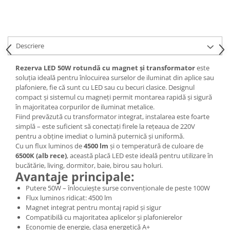
Descriere
Rezerva LED 50W rotundă cu magnet și transformator
este
soluția ideală pentru înlocuirea surselor de iluminat din aplice sau
plafoniere, fie că sunt cu LED sau cu becuri clasice. Designul
compact și sistemul cu magneți permit montarea rapidă și sigură
în majoritatea corpurilor de iluminat metalice.
Fiind prevăzută cu transformator integrat, instalarea este foarte
simplă – este suficient să conectați firele la rețeaua de 220V
pentru a obține imediat o lumină puternică și uniformă.
Cu un flux luminos de
4500 lm
și o temperatură de culoare de
6500K (alb rece)
, această placă LED este ideală pentru utilizare în
bucătărie, living, dormitor, baie, birou sau holuri.
Avantaje principale:
Putere 50W – înlocuiește surse convenționale de peste 100W
Flux luminos ridicat: 4500 lm
Magnet integrat pentru montaj rapid și sigur
Compatibilă cu majoritatea aplicelor și plafonierelor
Economie de energie, clasa energetică A+