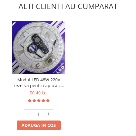
ALTI CLIENTI AU CUMPARAT
Modul LED 48W 220V
rezerva pentru aplica cu
3 Culori si telecomanda
50,40 Lei
ADAUGA IN COS