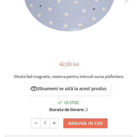
Multimetru Digital
Lampi emergente
Prelungitoare/Derulatoare
Lustre
Prize
Spoturi led pe sina
Starter/Droser
Triplu Stecher
Întrerupătoare/Comutatoare
Ştechere/Stecher adaptor
42,00 Lei
Ţeavă PVC
Modul led magnetic, rezerva pentru inlocuit sursa plafoniera
20
oameni se uită la acest produs
IN STOC
Durata de livrare:
2
ADAUGA IN COS