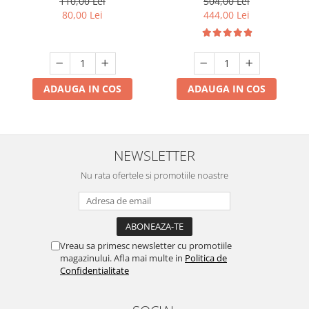
110,00 Lei
504,00 Lei
Design Compact, Negru
80,00 Lei
444,00 Lei
ADAUGA IN COS
ADAUGA IN COS
NEWSLETTER
Nu rata ofertele si promotiile noastre
Vreau sa primesc newsletter cu promotiile
magazinului. Afla mai multe in
Politica de
Confidentialitate