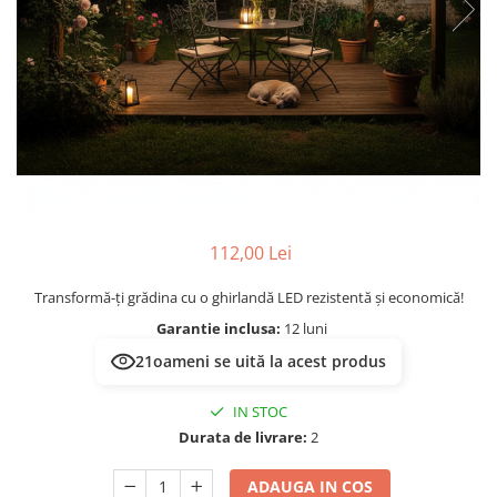
Prelungitoare/Derulatoare
Lampi emergente
Prize
Lustre
Starter/Droser
Spoturi led pe sina
Triplu Stecher
Întrerupătoare/Comutatoare
Ştechere/Stecher adaptor
Ţeavă PVC
112,00 Lei
Transformă-ți grădina cu o ghirlandă LED rezistentă și economică!
Garantie inclusa:
12 luni
21
oameni se uită la acest produs
IN STOC
Durata de livrare:
2
ADAUGA IN COS