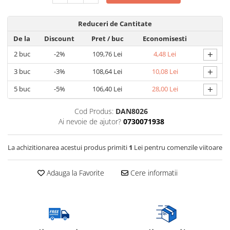
Reduceri de Cantitate
De la
Discount
Pret
/ buc
Economisesti
+
2
buc
-2%
109,76 Lei
4,48 Lei
+
3
buc
-3%
108,64 Lei
10,08 Lei
+
5
buc
-5%
106,40 Lei
28,00 Lei
Cod Produs:
DAN8026
Ai nevoie de ajutor?
0730071938
La achizitionarea acestui produs primiti
1
Lei pentru comenzile viitoare
Adauga la Favorite
Cere informatii