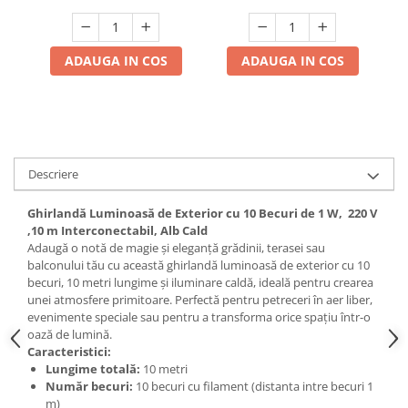
Ideală pentru Grădină,
Interconectabila, Jocuri
Terasă, Evenimente
Lumini
ADAUGA IN COS
ADAUGA IN COS
Descriere
Ghirlandă Luminoasă de Exterior cu 10 Becuri de 1 W, 220 V
,10 m Interconectabil, Alb Cald
Adaugă o notă de magie și eleganță grădinii, terasei sau
balconului tău cu această ghirlandă luminoasă de exterior cu 10
becuri, 10 metri lungime și iluminare caldă, ideală pentru crearea
unei atmosfere primitoare. Perfectă pentru petreceri în aer liber,
evenimente speciale sau pentru a transforma orice spațiu într-o
oază de lumină.
Caracteristici:
Lungime totală:
10 metri
Număr becuri:
10 becuri cu filament (distanta intre becuri 1
m)