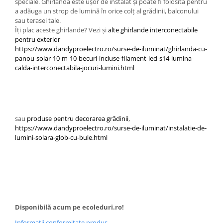
speciale. Ghirlanda este ușor de instalat și poate fi folosită pentru
a adăuga un strop de lumină în orice colț al grădinii, balconului
sau terasei tale.
Îți plac aceste ghirlande? Vezi și
alte ghirlande interconectabile
pentru exterior
https://www.dandyproelectro.ro/surse-de-iluminat/ghirlanda-cu-
panou-solar-10-m-10-becuri-incluse-filament-led-s14-lumina-
calda-interconectabila-jocuri-lumini.html
sau
produse pentru decorarea grădinii,
https://www.dandyproelectro.ro/surse-de-iluminat/instalatie-de-
lumini-solara-glob-cu-bule.html
Disponibilă acum pe ecoleduri.ro!
Informatii conformitate produs