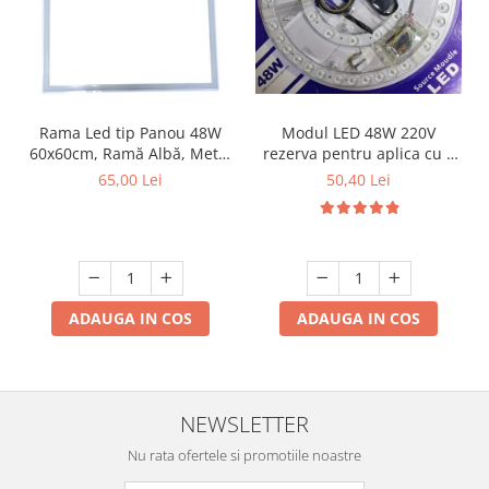
Modul LED 48W 220V
Rama Led tip Panou 48W
rezerva pentru aplica cu 3
60x60cm, Ramă Albă, Metal
Culori si telecomanda
de 27mm
50,40 Lei
65,00 Lei
ADAUGA IN COS
ADAUGA IN COS
NEWSLETTER
Nu rata ofertele si promotiile noastre