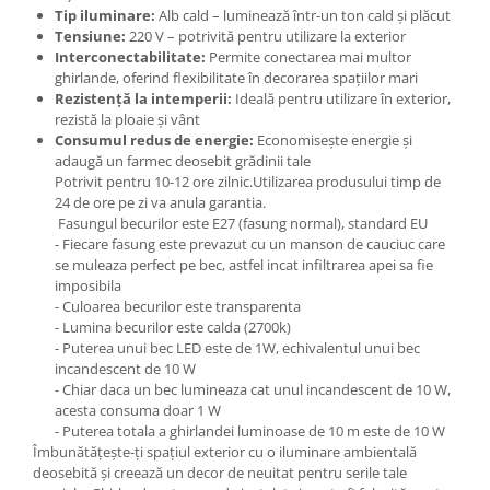
Tip iluminare:
Alb cald – luminează într-un ton cald și plăcut
Tensiune:
220 V – potrivită pentru utilizare la exterior
Interconectabilitate:
Permite conectarea mai multor
ghirlande, oferind flexibilitate în decorarea spațiilor mari
Rezistență la intemperii:
Ideală pentru utilizare în exterior,
rezistă la ploaie și vânt
Consumul redus de energie:
Economisește energie și
adaugă un farmec deosebit grădinii tale
Potrivit pentru 10-12 ore zilnic.Utilizarea produsului timp de
24 de ore pe zi va anula garantia.
Fasungul becurilor este E27 (fasung normal), standard EU
- Fiecare fasung este prevazut cu un manson de cauciuc care
se muleaza perfect pe bec, astfel incat infiltrarea apei sa fie
imposibila
- Culoarea becurilor este transparenta
- Lumina becurilor este calda (2700k)
- Puterea unui bec LED este de 1W, echivalentul unui bec
incandescent de 10 W
- Chiar daca un bec lumineaza cat unul incandescent de 10 W,
acesta consuma doar 1 W
- Puterea totala a ghirlandei luminoase de 10 m este de 10 W
Îmbunătățește-ți spațiul exterior cu o iluminare ambientală
deosebită și creează un decor de neuitat pentru serile tale