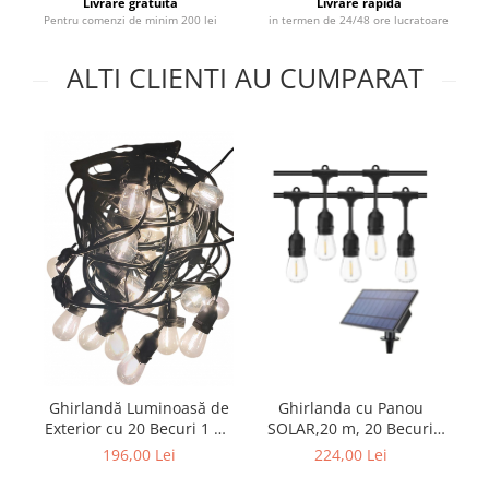
Livrare gratuita
Livrare rapida
Pentru comenzi de minim 200 lei
in termen de 24/48 ore lucratoare
ALTI CLIENTI AU CUMPARAT
Ghirlandă Luminoasă de
Ghirlanda cu Panou
Gh
Exterior cu 20 Becuri 1 W,
SOLAR,20 m, 20 Becuri
220 V, 20 m
incluse filament LED S14,
196,00 Lei
224,00 Lei
Interconectabil, Alb Cald -
lumina calda ,