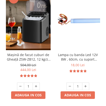
Lampa cu banda Led 12V
Mașină de facut cuburi de
8W , 60cm, cu suport
Gheață ZSW-ZB12, 12 kg/zi,
aluminiu si clesti de
Rezervor 1.2L, Panou Tactil,
18,00 Lei
504,00 Lei
conectare
Design Compact, Negru
444,00 Lei
ADAUGA IN COS
ADAUGA IN COS