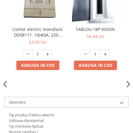
Contor electric monofazic
TABLOU 18P VISION
Si
DDS8111, 10(40)A, 220V,
56,94 Lei
50Hz, pentru măsurarea
64,06 Lei
consumului de energie
electrică
ADAUGA IN COS
ADAUGA IN COS
Descriere
Tip produs-Tablou electric
Utilizare-Rezidential
Tip montare-Aplicat
Numar randuri-1