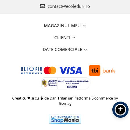
contact@ecoleduri.ro
MAGAZINUL MEU
CLIENTI
DATE COMERCIALE
Creat cu ❤ și cu 🧠 de Dan Trifan iar
Platforma E-commerce by
Gomag