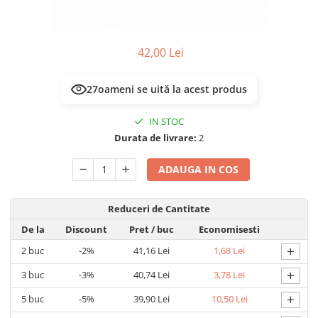
Prelungitoare/Derulatoare
Lampi emergente
Prize
Lustre
Starter/Droser
42,00 Lei
Spoturi led pe sina
Triplu Stecher
24
oameni se uită la acest produs
Întrerupătoare/Comutatoare
Ştechere/Stecher adaptor
IN STOC
Durata de livrare:
2
Ţeavă PVC
ADAUGA IN COS
Reduceri de Cantitate
De la
Discount
Pret
/ buc
Economisesti
+
2
buc
-2%
41,16 Lei
1,68 Lei
+
3
buc
-3%
40,74 Lei
3,78 Lei
+
5
buc
-5%
39,90 Lei
10,50 Lei