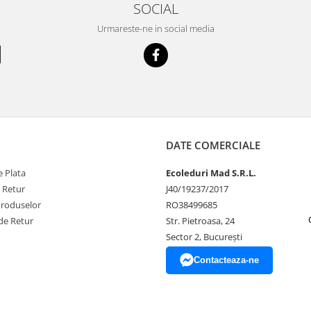
SOCIAL
Urmareste-ne in social media
DATE COMERCIALE
 Plata
Ecoleduri Mad S.R.L.
e Retur
J40/19237/2017
Produselor
RO38499685
de Retur
Str. Pietroasa, 24
Sector 2, București
Contacteaza-ne