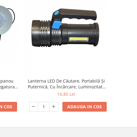
-17%
 panou
Lanterna LED De Căutare, Portabilă Și
Ghirlanda
egatura 3
Puternică, Cu Încărcare, Luminozitate
f
Superioară, Lanterna Portabilă Cu
16,80 Lei
1
Fascicul Puternic
N COS
ADAUGA IN COS