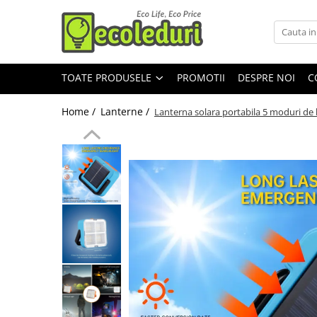
Toate Produsele
TOATE PRODUSELE
PROMOTII
DESPRE NOI
C
Surse de iluminat
Surse de iluminat
Home /
Lanterne /
Lanterna solara portabila 5 moduri de 
Banda LED
Bec Color led
Bec incandescent (Clasic)
Becuri Led
Becuri & lampi led cu fasung
Ghirlande luminoase
Modul Led pentru aplica
Tub Neon Fluorescent (Clasic)
Tub Neon LED