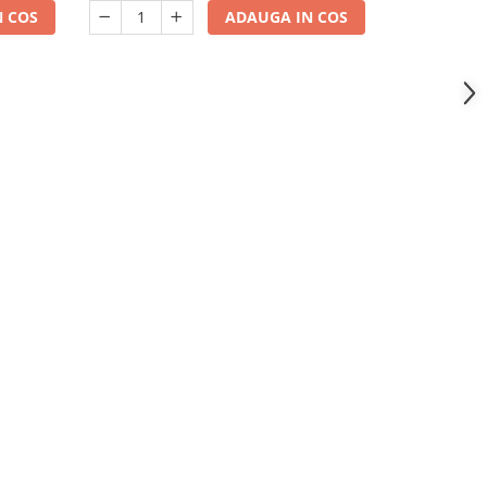
s
restaurant, cafenea, lanternă de masă
 COS
ADAUGA IN COS
cu lumină caldă