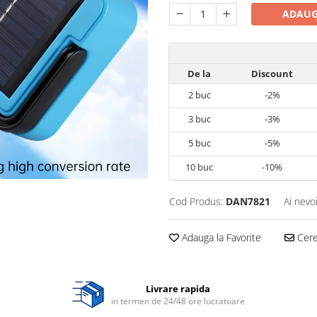
ADAUG
De la
Discount
2
buc
-2%
3
buc
-3%
5
buc
-5%
10
buc
-10%
Cod Produs:
DAN7821
Ai nevo
Adauga la Favorite
Cere 
Livrare rapida
in termen de 24/48 ore lucratoare