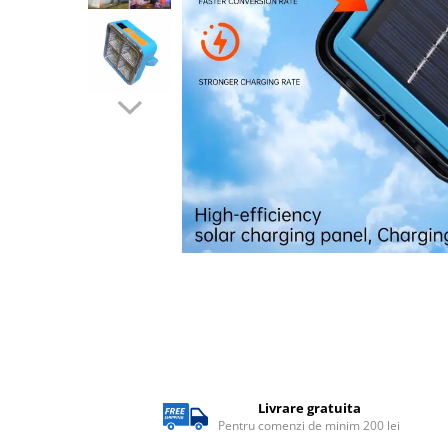
Lampi solare
Corpuri de iluminat
Corpuri de iluminat
Spoturi LED
Corpuri Led - industriale
Aplice si Plafoniere Led
Proiectoare LED
Corpuri stradale
Lămpi portabile
Senzori de
miscare,crepuscular,dulii cu
senzor
Veioze/Lămpi/lampa de veghe
Aplice ,becuri si corpuri cu
Livrare gratuita
senzor
Pentru comenzi de minim 200 lei
Aplice de perete interior,