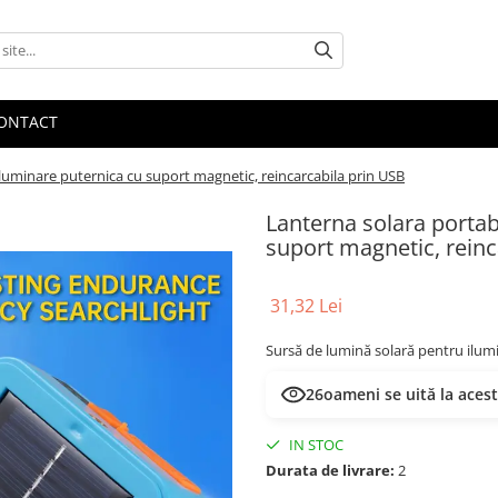
ONTACT
luminare puternica cu suport magnetic, reincarcabila prin USB
Lanterna solara portab
suport magnetic, reinc
31,32 Lei
Sursă de lumină solară pentru ilumin
26
oameni se uită la aces
IN STOC
Durata de livrare:
2