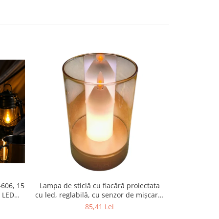
-606, 15
Lampa de sticlă cu flacără proiectata
Difuzor de 
i LED
cu led, reglabilă, cu senzor de mișcare,
capac cu Lu
h, USB
control, lumină de noapte fără fir,
85,41 Lei
he,
reincarcabilă pentru dormitor,