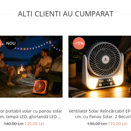
ALTI CLIENTI AU CUMPARAT
%
NOU
-15%
tor portabil solar cu panou solar
Ventilator Solar Reîncărcabil EP
m, lampă LED, ghirlandă LED 10
cm, cu Panou Solar, 2 Becur
 multicoloră, acumulator
Incluse, Acumulator 3000 mA
140,00 Lei
120,00 Lei
130,00 Lei
110,00 Lei
rcabil, USB Type-C, Power Bank,
Power Bank, Lumină de Veg