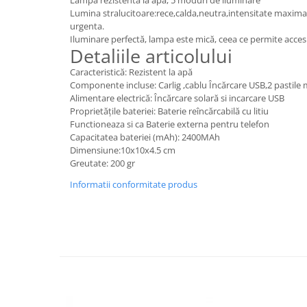
Butuc yala,Broaste usa,Lacat
Lampa rezistenta la apă, 5 moduri de iluminare
Lumina stralucitoare:rece,calda,neutra,intensitate maxima
urgenta.
Tablou si sigurante electrice
Iluminare perfectă, lampa este mică, ceea ce permite accesul
Detaliile articolului
Scule / utile / sonerii/ rulete
Caracteristică: Rezistent la apă
Scule / utile / sonerii/ rulete
Componente incluse: Carlig ,cablu Încărcare USB,2 pastile
Alimentare electrică: Încărcare solară si incarcare USB
Adezivi si benzi adezive
Proprietățile bateriei: Baterie reîncărcabilă cu litiu
Chei , clesti , patenti
Functioneaza si ca Baterie externa pentru telefon
Capacitatea bateriei (mAh): 2400MAh
Cose / Coliere plastic
Dimensiune:10x10x4.5 cm
Pistoale de lipit si accesorii
Greutate: 200 gr
Scule si unelte de
Informatii conformitate produs
taiat,accesorii pentru gaurit si
insurubat
Sonerii
Trepied
Ventilator
Lanterne