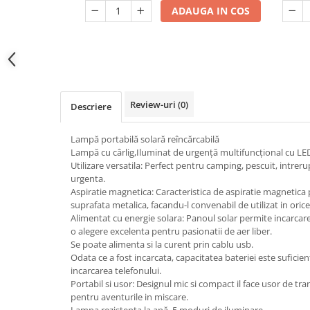
3 v
ADAUGA IN COS
Electrocasnice de mici dimensiuni
Mufe,Accesorii TV
Multimetru Digital
Prelungitoare/Derulatoare
Prize
Review-uri
(0)
Descriere
Starter/Droser
Lampă portabilă solară reîncărcabilă
Triplu Stecher
Lampă cu cârlig,Iluminat de urgență multifuncțional cu LE
Utilizare versatila: Perfect pentru camping, pescuit, intreru
Întrerupătoare/Comutatoare
urgenta.
Ştechere/Stecher adaptor
Aspiratie magnetica: Caracteristica de aspiratie magnetica
suprafata metalica, facandu-l convenabil de utilizat in orice 
Ţeavă PVC
Alimentat cu energie solara: Panoul solar permite incarcarea
o alegere excelenta pentru pasionatii de aer liber.
Se poate alimenta si la curent prin cablu usb.
Corpuri Led lineare
Odata ce a fost incarcata, capacitatea bateriei este suficient
incarcarea telefonului.
Feronerie
Portabil si usor: Designul mic si compact il face usor de tra
Feronerie
pentru aventurile in miscare.