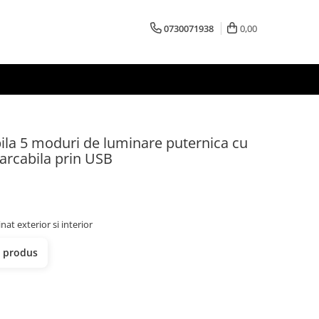
0730071938
0,00
ila 5 moduri de luminare puternica cu
arcabila prin USB
at exterior si interior
t produs