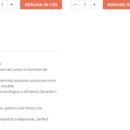
iteze, timer 2/4h - PV-WJ016
Încărcare Type-C, engro
ADAUGA IN COS
ADAUGA IN
D
peri de curent si iluminat de
 permite atasarea usoara pe orice
situatie.
 ecologica si eficienta, facandu-l
a ,pentru a se folosi si la
nsportat si depozitat, perfect