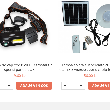
 de cap YY-10 cu LED frontal tip
Lampa solara suspendata cu
spot și panou COB
solar LED VR8620 , 20W, cablu l
m
19,60 Lei
56,00 Lei
ADAUGA IN COS
ADAUGA I