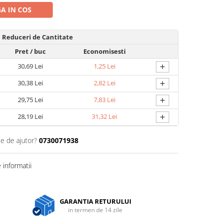
A IN COS
Reduceri de Cantitate
Pret
/ buc
Economisesti
+
30,69 Lei
1,25 Lei
+
30,38 Lei
2,82 Lei
+
29,75 Lei
7,83 Lei
+
28,19 Lei
31,32 Lei
ie de ajutor?
0730071938
informatii
GARANTIA RETURULUI
in termen de 14 zile