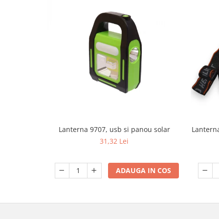
Accesorii camping
Conetica si conexiuni
Masina de facut gheata
Produse grele si voluminoase
Promotii
Lanterna 9707, usb si panou solar
Lanterna
31,32 Lei
ADAUGA IN COS