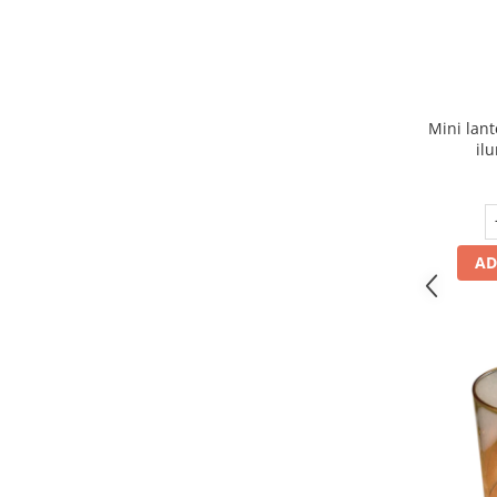
Electrocasnice de mici dimensiuni
Mufe,Accesorii TV
Multimetru Digital
Mini lant
Prelungitoare/Derulatoare
il
Prize
Starter/Droser
Triplu Stecher
AD
Întrerupătoare/Comutatoare
Ştechere/Stecher adaptor
Ţeavă PVC
Corpuri Led lineare
Feronerie
Feronerie