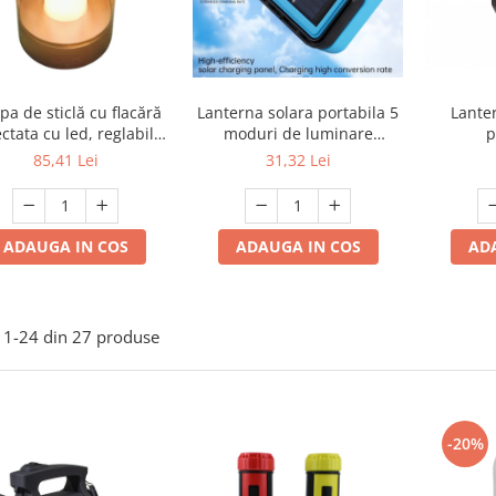
a de sticlă cu flacără
Lanterna solara portabila 5
Lante
ctata cu led, reglabilă,
moduri de luminare
p
 senzor de mișcare,
puternica cu suport
85,41 Lei
31,32 Lei
rol, lumină de noapte
magnetic, reincarcabila prin
ără fir, reincarcabilă
USB
pentru dormitor,
estaurant, cafenea,
ADAUGA IN COS
ADAUGA IN COS
AD
ernă de masă cu lumină
caldă
1-
24
din
27
produse
-20%