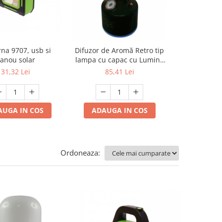
Lanterna de
rna 9707, usb si
Difuzor de Aromă Retro tip
LED frontal
anou solar
lampa cu capac cu Lumină
pano
dimabila calda tip Flacără
19,6
31,32 Lei
85,41 Lei
ADAUGA
AUGA IN COS
ADAUGA IN COS
Ordoneaza: