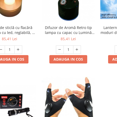
e sticlă cu flacără
Difuzor de Aromă Retro tip
Lantern
 cu led, reglabilă, cu
lampa cu capac cu Lumină
moduri d
e mișcare, control,
dimabila calda tip Flacără
cu s
85,41 Lei
85,41 Lei
de noapte fără fir,
reinc
bilă pentru dormitor,
t, cafenea, lanternă
ă cu lumină caldă
AUGA IN COS
ADAUGA IN COS
AD