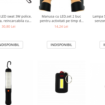
 LED swat 3W police,
Manusa cu LED,set 2 buc
Lampa S
a, reincarcabila cu
pentru activitati pe timp de
senzor
Acumulator
noapte, pentru mecanici,
30,80 Lei
14,24 Lei
electricieni, pescari sau
sportivi
NDISPONIBIL
INDISPONIBIL