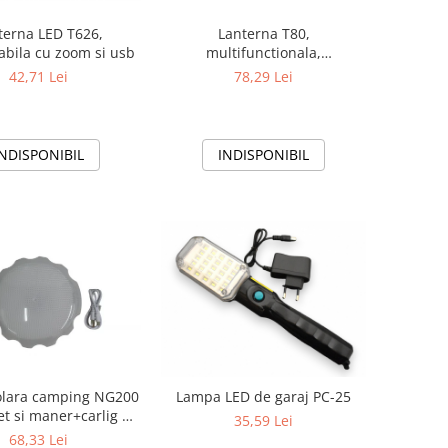
terna LED T626,
Lanterna T80,
abila cu zoom si usb
multifunctionala,
reincarcabila, 10w
42,71 Lei
78,29 Lei
INDISPONIBIL
INDISPONIBIL
lara camping NG200
Lampa LED de garaj PC-25
t si maner+carlig de
35,59 Lei
agatare
68,33 Lei