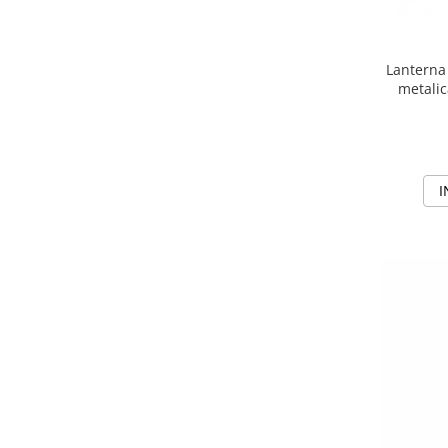
Accesorii camping
Conetica si conexiuni
Lanterna
Masina de facut gheata
metalic
Produse grele si voluminoase
Promotii
I