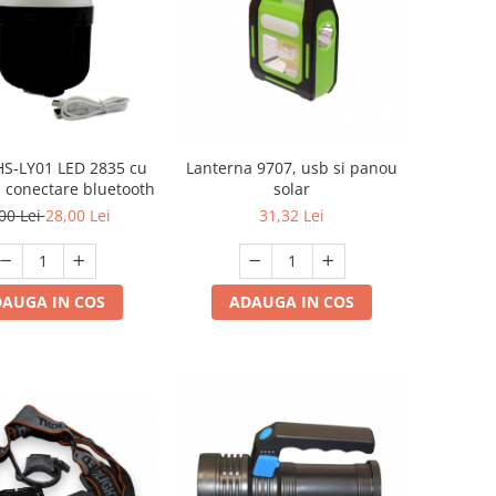
S-LY01 LED 2835 cu
Lanterna 9707, usb si panou
i conectare bluetooth
solar
00 Lei
28,00 Lei
31,32 Lei
AUGA IN COS
ADAUGA IN COS