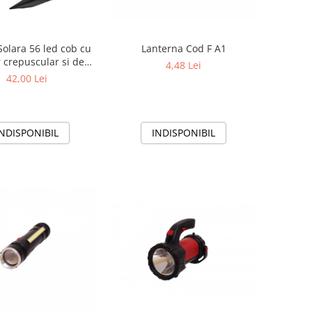
olara 56 led cob cu
Lanterna Cod F A1
 crepuscular si de
4,48 Lei
miscare
42,00 Lei
INDISPONIBIL
INDISPONIBIL