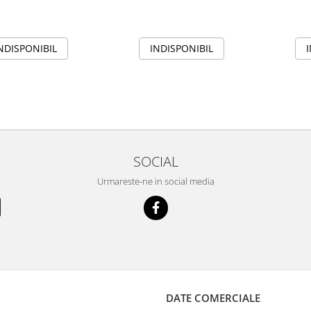
R3
de ceata
INDISPONIBIL
NDISPONIBIL
SOCIAL
Urmareste-ne in social media
DATE COMERCIALE