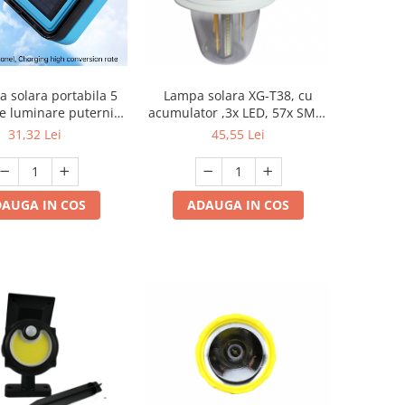
a solara portabila 5
Lampa solara XG-T38, cu
e luminare puternica
acumulator ,3x LED, 57x SMD,
uport magnetic,
6 led x RGB , functie de
31,32 Lei
45,55 Lei
arcabila prin USB
incarcare, carlig fixare
AUGA IN COS
ADAUGA IN COS