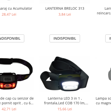
araj cu Acumulator
LANTERNA BRELOC 313
Lan
reincarc
28,47 Lei
3,84 Lei
NDISPONIBIL
INDISPONIBIL
Lanterna LED 3 in 1 ,
 de cap cu senzor de
Lampa so
frontala,Led COB 170 lm,
 pornit oprit , cu 6
cu magne
plastic, verde/negru 3 baterii
e iluminare,lumina
15,66 Lei
42,71 Lei