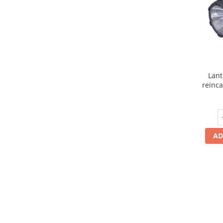
exterior
Lampi emergente
Lustre
Spoturi led pe sina
Lant
Aparataj şi accesorii
reinca
Aparataj şi accesorii
Alimentatoare/Drivere
Bară alimentare nul
Cablu electric, canal cablu
AD
Cap prelungitor
Conectoare
electrice/Morsete/reglete
Cuple
Doze
Dulii/Dulie adaptor