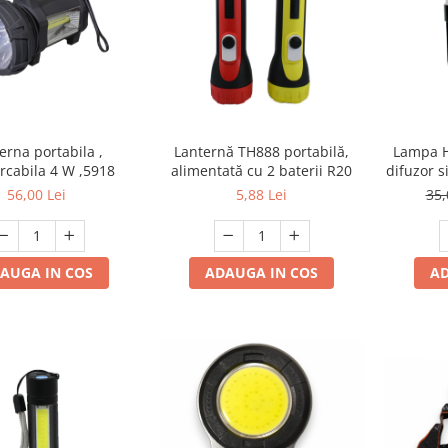
Lanternă TH888 portabilă,
erna portabila ,
Lampa H
alimentată cu 2 baterii R20
rcabila 4 W ,5918
difuzor s
5,88 Lei
56,00 Lei
35,
ADAUGA IN COS
AUGA IN COS
AD