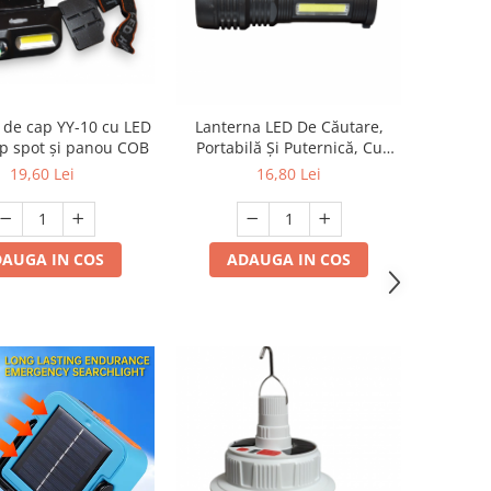
 de cap YY-10 cu LED
Lanterna LED De Căutare,
tip spot și panou COB
Portabilă Și Puternică, Cu
Încărcare, Luminozitate
19,60 Lei
16,80 Lei
Superioară, Lanterna
Portabilă Cu Fascicul Puternic
AUGA IN COS
ADAUGA IN COS