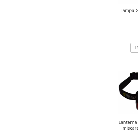
Lampa G
I
Lanterna
miscare
moduri d