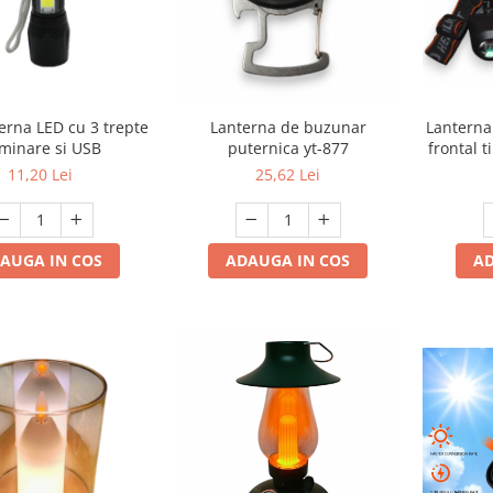
Lanterna de buzunar
Lanterna
erna LED cu 3 trepte
puternica yt-877
frontal 
uminare si USB
25,62 Lei
11,20 Lei
ADAUGA IN COS
AD
AUGA IN COS