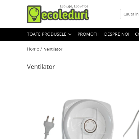
Toate Produsele
TOATE PRODUSELE
PROMOTII
DESPRE NOI
C
Surse de iluminat
Becuri & lampi led cu fasung
Home /
Ventilator
Tub Neon Fluorescent (Clasic)
Ventilator
Corpuri de iluminat
Aplice si Plafoniere Led
Proiectoare LED
Lustre
Aparataj şi accesorii
Dulii/Dulie adaptor