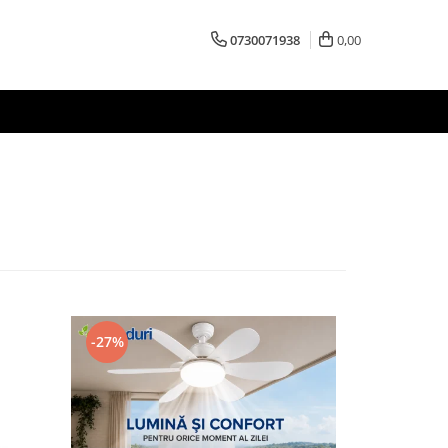
0730071938
0,00
-27%