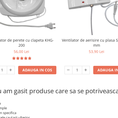
ator de perete cu clapeta KHG-
Ventilator de aerisire cu plasa 
200
mm
56,00 Lei
53,90 Lei
ADAUGA IN COS
ADAUGA IN
 am gasit produse care sa se potriveasc
a
imple
n specifica
ele cautarii ulterior