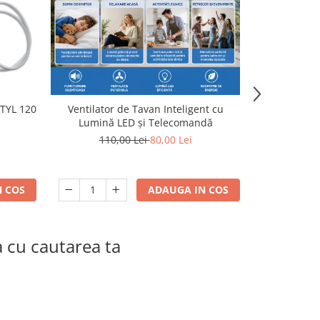
STYL 120
Ventilator de Tavan Inteligent cu
Ventilator de
Lumină LED și Telecomandă
110,00 Lei
80,00 Lei
 COS
ADAUGA IN COS
a cu cautarea ta