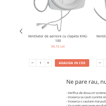
Corpuri Led lineare
Ventilator de aerisire cu clapeta KHG-
Ventil
100
34,16 Lei
ADAUGA IN COS
Ne pare rau, nu
- Verifica de doua ori scriere
- Incearca sa cauti cuvinte s
- Incearca o cautare mai puti
- Va puteti restrange rezultat