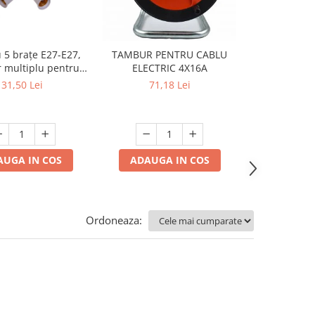
u 5 brațe E27-E27,
TAMBUR PENTRU CABLU
Dulie E27 
 multiplu pentru
ELECTRIC 4X16A
lumină ș
uri LED, 220V
aplicabilă p
31,50 Lei
71,18 Lei
22,4
240V, mod
AUGA IN COS
ADAUGA IN COS
ADAUGA
Ordoneaza: