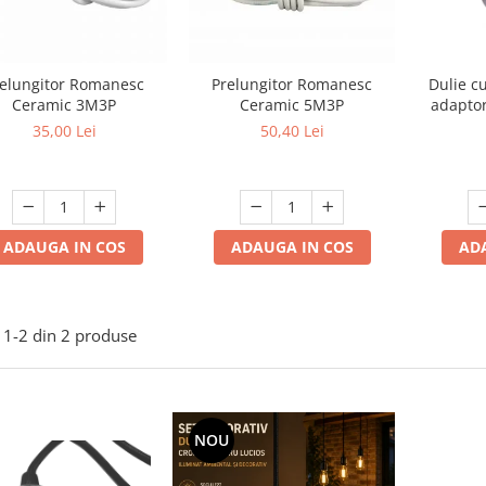
elungitor Romanesc
Prelungitor Romanesc
Dulie c
Ceramic 3M3P
Ceramic 5M3P
adaptor
bec
35,00 Lei
50,40 Lei
ADAUGA IN COS
ADAUGA IN COS
AD
1-
2
din
2
produse
NOU