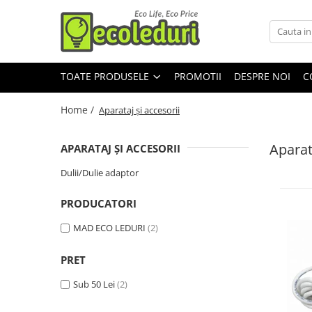
Toate Produsele
TOATE PRODUSELE
PROMOTII
DESPRE NOI
C
Surse de iluminat
Becuri & lampi led cu fasung
Home /
Aparataj şi accesorii
Tub Neon Fluorescent (Clasic)
Aparat
APARATAJ ŞI ACCESORII
Corpuri de iluminat
Dulii/Dulie adaptor
Aplice si Plafoniere Led
PRODUCATORI
Proiectoare LED
Lustre
MAD ECO LEDURI
(2)
PRET
Aparataj şi accesorii
Dulii/Dulie adaptor
Sub 50 Lei
(2)