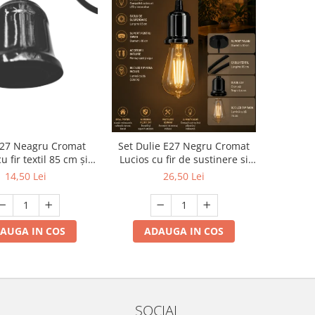
E27 Neagru Cromat
Set Dulie E27 Negru Cromat
u fir textil 85 cm și
Lucios cu fir de sustinere si
 plafon Ø10 cm, cu
bec decorativ tip para cu
14,50 Lei
26,50 Lei
sorii de montaj
lumina calda cu accesorii de
montaj
AUGA IN COS
ADAUGA IN COS
SOCIAL