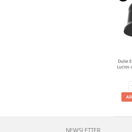
Dulie 
Lucios c
suport
acce
AD
NEWSLETTER