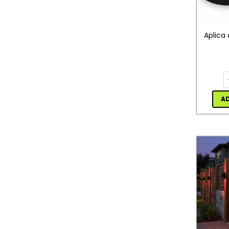
Întrerupătoare/Comutatoare
Ştechere/Stecher adaptor
Aplica
Ţeavă PVC
Corpuri Led lineare
Feronerie
A
Feronerie
Butuc yala,Broaste
usa,Lacat
Tablou si sigurante electrice
Scule / utile / sonerii/ rulete
Scule / utile / sonerii/