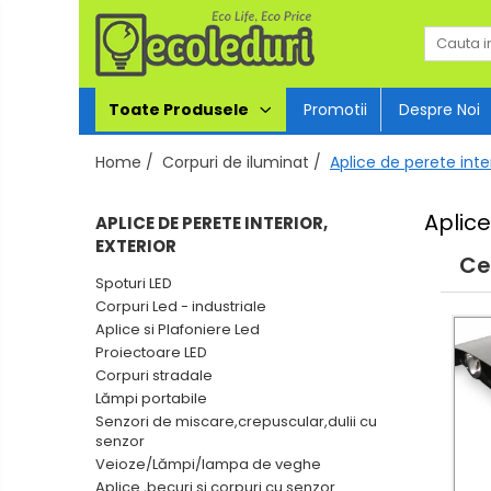
Toate Produsele
Toate Produsele
Promotii
Despre Noi
Surse de iluminat
Home /
Corpuri de iluminat /
Aplice de perete inter
Surse de iluminat
Aplice
APLICE DE PERETE INTERIOR,
Banda LED
EXTERIOR
Ce
Bec Color led
Spoturi LED
Bec incandescent (Clasic)
Corpuri Led - industriale
Aplice si Plafoniere Led
Becuri Led
Proiectoare LED
Becuri & lampi led cu fasung
Corpuri stradale
Lămpi portabile
Ghirlande luminoase
Senzori de miscare,crepuscular,dulii cu
Modul Led pentru aplica
senzor
Veioze/Lămpi/lampa de veghe
Tub Neon Fluorescent
Aplice ,becuri si corpuri cu senzor