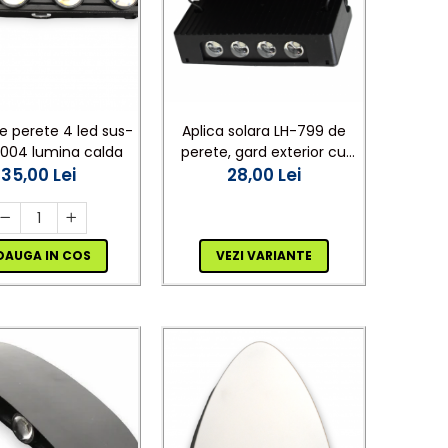
Aplica solara LH-799 de
e perete 4 led sus-
perete, gard exterior cu
-004 lumina calda
LED lumina albastra sau
28,00 Lei
35,00 Lei
rosie sus- jos
VEZI VARIANTE
DAUGA IN COS