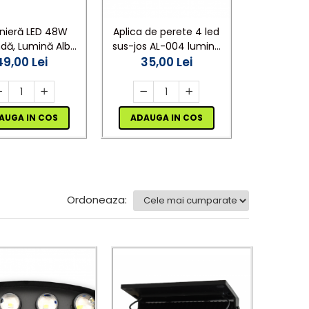
Aplica sola
onieră LED 48W
Aplica de perete 4 led
perete, gar
dă, Lumină Alb
sus-jos AL-004 lumina
LED lumina 
28,0
500K, Ultra Slim,
49,00 Lei
35,00 Lei
calda
rosie 
Interior
VEZI V
AUGA IN COS
ADAUGA IN COS
Ordoneaza: