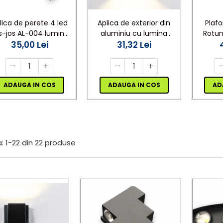
Aplica de exterior din
lica de perete 4 led
Plaf
aluminiu cu lumina
s-jos AL-004 lumina
Rotun
calda sus jos 3500 K AL-
31,32 Lei
35,00 Lei
rece
Rece 6
042
ADAUGA IN COS
ADAUGA IN COS
AD
:
1-
22
din
22
produse