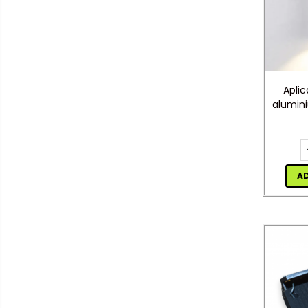
senzor
Veioze/Lămpi/lampa de
veghe
Aplice ,becuri si corpuri cu
senzor
Aplice de perete interior,
Aplic
exterior
alumini
Lampi emergente
sus j
Lustre
Spoturi led pe sina
A
Aparataj şi accesorii
Aparataj şi accesorii
Alimentatoare/Drivere
Bară alimentare nul
Cablu electric, canal cablu