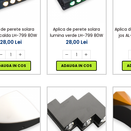
 de perete solara
Aplica de perete solara
Aplica d
 calda LH-799 80W
lumina verde LH-799 80W
jos A
28,00 Lei
28,00 Lei
DAUGA IN COS
ADAUGA IN COS
A