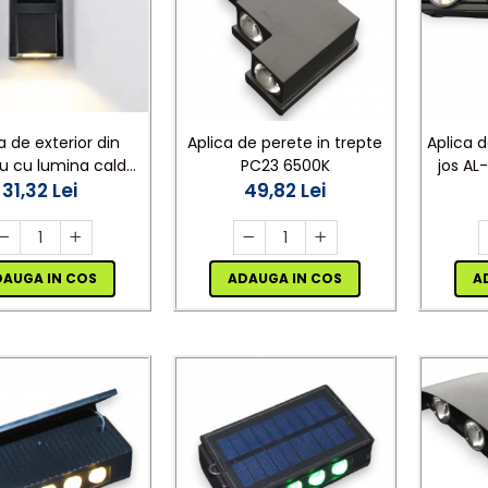
a de exterior din
Aplica de perete in trepte
Aplica d
u cu lumina calda
PC23 6500K
jos AL
os 3500 K AL-042
31,32 Lei
49,82 Lei
DAUGA IN COS
ADAUGA IN COS
A