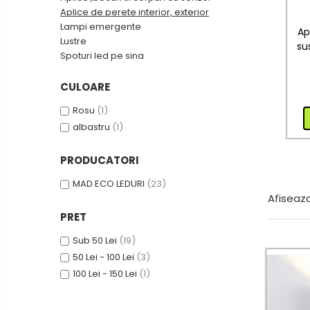
(Clasic)
Aplice de perete interior, exterior
Tub Neon LED
Lampi emergente
Ap
Lustre
su
Spoturi led pe sina
Lampi solare
CULOARE
Corpuri de iluminat
Rosu
(1)
Corpuri de iluminat
albastru
(1)
Spoturi LED
PRODUCATORI
Corpuri Led - industriale
MAD ECO LEDURI
(23)
Aplice si Plafoniere Led
Afiseaza
PRET
Proiectoare LED
Corpuri stradale
Sub 50 Lei
(19)
50 Lei - 100 Lei
(3)
Lămpi portabile
100 Lei - 150 Lei
(1)
Senzori de
miscare,crepuscular,dulii cu