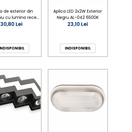
Aplica LED 2x2W Exterior
a de exterior din
Negru AL-042 6500K
iu cu lumina rece
23,10 Lei
os 6500 K AL-042
30,80 Lei
INDISPONIBIL
INDISPONIBIL