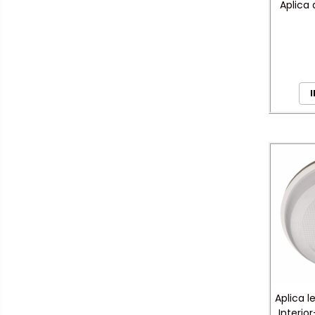
Aplica
Produse grele si voluminoase
Promotii
I
Aplica l
Interio