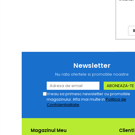
24
I
Newsletter
Nu rata ofertele si promotiile noastre
Vreau sa primesc newsletter cu promotiile
magazinului. Afla mai multe in
Politica de
Confidentialitate
Magazinul Meu
Clienti