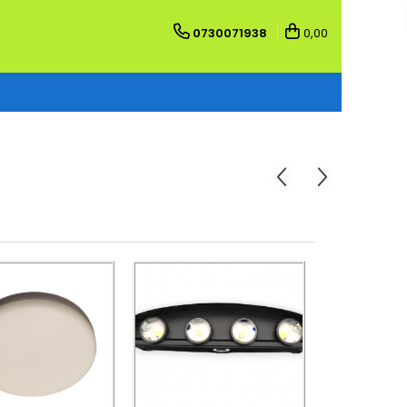
0730071938
0,00