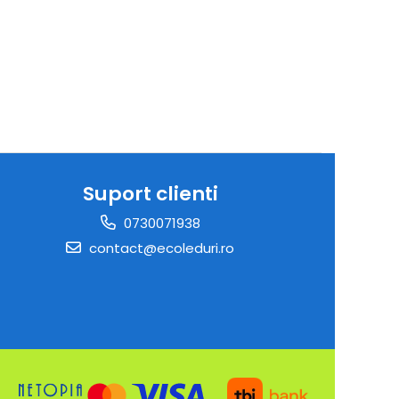
Suport clienti
0730071938
contact@ecoleduri.ro