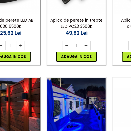
 de perete LED AB-
Aplica de perete in trepte
Aplic
030 6500K
LED PC23 3500K
a
25,62 Lei
49,82 Lei
DAUGA IN COS
ADAUGA IN COS
A