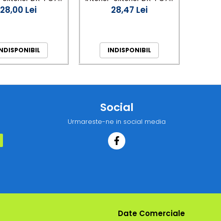
W lumina rece
28,00 Lei
24W lumina calda
28,47 Lei
NDISPONIBIL
INDISPONIBIL
Social
Urmareste-ne in social media
Date Comerciale