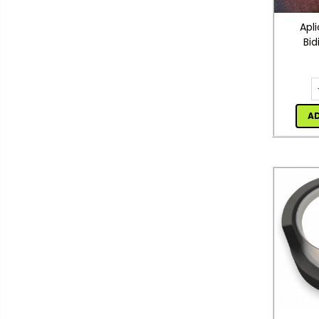
rulete
Apl
Bid
Adezivi si benzi adezive
Tele
Chei , clesti , patenti
Aluminiu
Cose / Coliere plastic
N
Pistoale de lipit si accesorii
A
Scule si unelte de
taiat,accesorii pentru gaurit si
insurubat
Sonerii
Trepied
Ventilator
Lanterne
Accesorii camping
Conetica si conexiuni
Masina de facut gheata