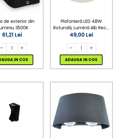
a de exterior din
Plafonieră LED 48W
luminiu 3500K
Rotundă, Lumină Alb Rece
61,21 Lei
6500K, Ultra Slim, Interior
49,00 Lei
DAUGA IN COS
ADAUGA IN COS