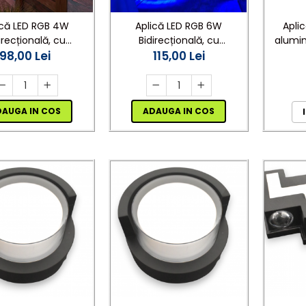
ică LED RGB 4W
Aplică LED RGB 6W
Aplic
irecțională, cu
Bidirecțională, cu
alumin
comandă, IP54,
98,00 Lei
Telecomandă, IP54,
115,00 Lei
sus j
, Exterior/Interior,
Aluminiu, Exterior/Interior,
egru, engros
Negru, engros
DAUGA IN COS
ADAUGA IN COS