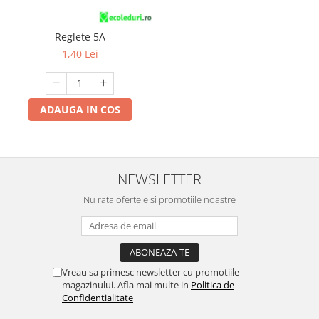
Multimetru Digital
Lampi emergente
Prelungitoare/Derulatoare
Lustre
Reglete 5A
Prize
1,40 Lei
Spoturi led pe sina
Starter/Droser
Triplu Stecher
ADAUGA IN COS
Întrerupătoare/Comutatoare
Ştechere/Stecher adaptor
Ţeavă PVC
NEWSLETTER
Nu rata ofertele si promotiile noastre
Vreau sa primesc newsletter cu promotiile
magazinului. Afla mai multe in
Politica de
Confidentialitate