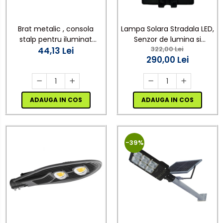
Brat metalic , consola
Lampa Solara Stradala LED,
stalp pentru iluminat
Senzor de lumina si
322,00 Lei
stradal / domestic 100 cm
44,13 Lei
miscare,telecomanda,
290,00 Lei
600W YT0122
ADAUGA IN COS
ADAUGA IN COS
-39%