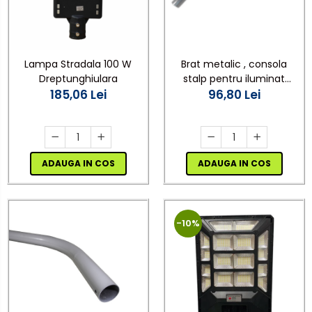
Brat metalic , consola
Lampa Stradala 100 W
stalp pentru iluminat
Dreptunghiulara
96,80 Lei
stradal
185,06 Lei
ADAUGA IN COS
ADAUGA IN COS
-10%