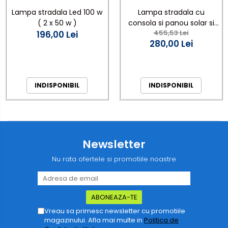
Lampa stradala Led 100 w
Lampa stradala cu
( 2 x 50 w )
consola si panou solar si
455,53 Lei
196,00 Lei
cu telecomanda 200W
280,00 Lei
INDISPONIBIL
INDISPONIBIL
Newsletter
Nu rata ofertele si promotiile noastre
Vreau sa primesc newsletter cu promotiile
magazinului. Afla mai multe in
Politica de