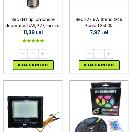
Bec LED tip lumânare
Bec E27 9W Sferic G45
decorativ, 14W, E27, lumină
Ecoled 3500K
rece, design elegant
11,39 Lei
7,97 Lei
pentru candelabre și lămpi
ADAUGA IN COS
ADAUGA IN COS