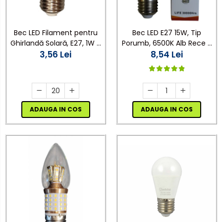
Bec LED Filament pentru
Bec LED E27 15W, Tip
Ghirlandă Solară, E27, 1W -
Porumb, 6500K Alb Rece -
Set 20 Bucăți
3,56 Lei
Iluminat Economic și
8,54 Lei
Puternic
ADAUGA IN COS
ADAUGA IN COS