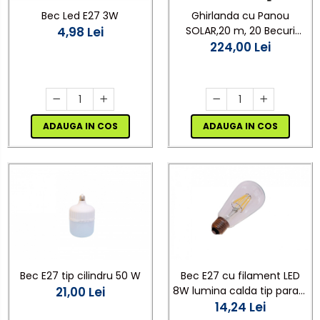
Bec Led E27 3W
Ghirlanda cu Panou
4,98 Lei
SOLAR,20 m, 20 Becuri
incluse filament LED S14,
224,00 Lei
lumina calda ,
Interconectabila, Jocuri
Lumini
ADAUGA IN COS
ADAUGA IN COS
Bec E27 tip cilindru 50 W
Bec E27 cu filament LED
21,00 Lei
8W lumina calda tip para -
14,24 Lei
Ecoleduri