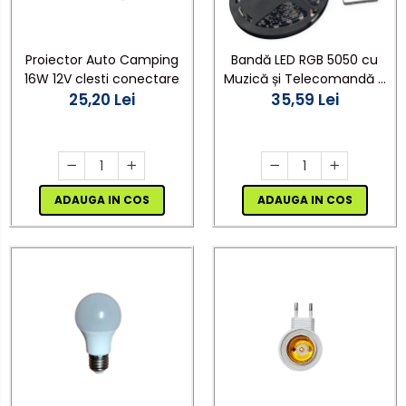
Proiector Auto Camping
Bandă LED RGB 5050 cu
16W 12V clesti conectare
Muzică și Telecomandă -
25,20 Lei
5m , USB,Negru
35,59 Lei
ADAUGA IN COS
ADAUGA IN COS