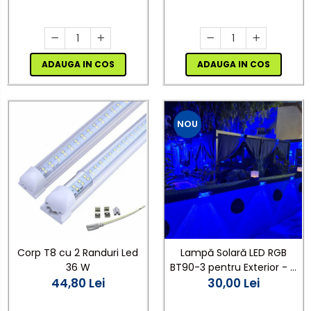
ADAUGA IN COS
ADAUGA IN COS
NOU
Corp T8 cu 2 Randuri Led
Lampă Solară LED RGB
36 W
BT90-3 pentru Exterior - 6
44,80 Lei
Moduri Iluminare,
30,00 Lei
Schimbare Culori din