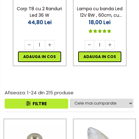
Electrocasnice de mici
senzor
Corp T8 cu 2 Randuri
Lampa cu banda Led
dimensiuni
Led 36 W
12V 8W , 60cm, cu
Aplice de perete interior,
Mufe,Accesorii TV
44,80 Lei
suport aluminiu si
18,00 Lei
exterior
clesti de conectare
Multimetru Digital
Lampi emergente
Prelungitoare/Derulatoare
Lustre
Prize
Spoturi led pe sina
ADAUGA IN COS
ADAUGA IN COS
Starter/Droser
Triplu Stecher
Afiseaza:
1-
24
din
215
produse
Întrerupătoare/Comutatoare
FILTRE
Ştechere/Stecher adaptor
Ţeavă PVC