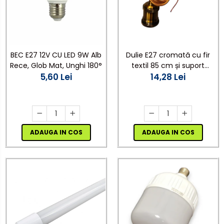
BEC E27 12V CU LED 9W Alb
Dulie E27 cromată cu fir
Rece, Glob Mat, Unghi 180°
textil 85 cm și suport
5,60 Lei
plafon Ø10 cm, cu
14,28 Lei
accesorii de montaj
ADAUGA IN COS
ADAUGA IN COS