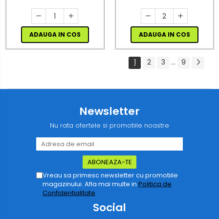
Buton, Încărcare Solară
Automată, engros
ADAUGA IN COS
ADAUGA IN COS
1
2
3
...
9
Newsletter
Nu rata ofertele si promotiile noastre
Vreau sa primesc newsletter cu promotiile
magazinului. Afla mai multe in
Politica de
Confidentialitate
Social