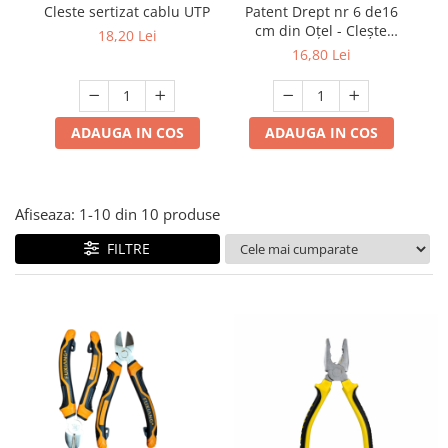
Multimetru Digital
Patent Drept nr 6 de16
Cleste sertizat cablu UTP
Lampi emergente
cm din Oțel - Clește
18,20 Lei
Prelungitoare/Derulatoare
Profesional pentru Tăiere
Lustre
16,80 Lei
și Prindere
Prize
Spoturi led pe sina
Starter/Droser
ADAUGA IN COS
ADAUGA IN COS
Triplu Stecher
Întrerupătoare/Comutatoare
Ştechere/Stecher adaptor
Afiseaza:
1-
10
din
10
produse
Ţeavă PVC
FILTRE