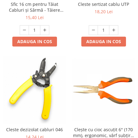
Sfic 16 cm pentru Tăiat
Cleste sertizat cablu UTP
Cabluri și Sârmă - Tăiere
18,20 Lei
Laterală, Mâner Cauciucat
15,40 Lei
Antiderapant
ADAUGA IN COS
ADAUGA IN COS
Clește cu cioc ascuțit 6" (170
Cleste dezizolat cabluri 046
mm), ergonomic, vârf subțire,
14,24 Lei