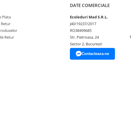
DATE COMERCIALE
 Plata
Ecoleduri Mad S.R.L.
e Retur
J40/19237/2017
Produselor
RO38499685
de Retur
Str. Pietroasa, 24
Sector 2, București
Contacteaza-ne