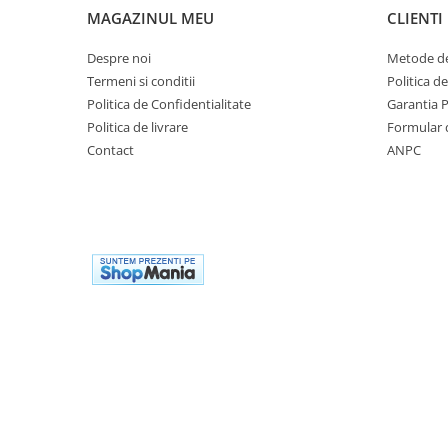
exterior
MAGAZINUL MEU
CLIENTI
Lampi emergente
Despre noi
Metode de
Lustre
Termeni si conditii
Politica d
Politica de Confidentialitate
Garantia 
Spoturi led pe sina
Politica de livrare
Formular 
Contact
ANPC
Aparataj şi accesorii
Aparataj şi accesorii
Alimentatoare/Drivere
Bară alimentare nul
Cablu electric, canal cablu
Cap prelungitor
Conectoare
electrice/Morsete/reglete
Copex
Cuple
Doze