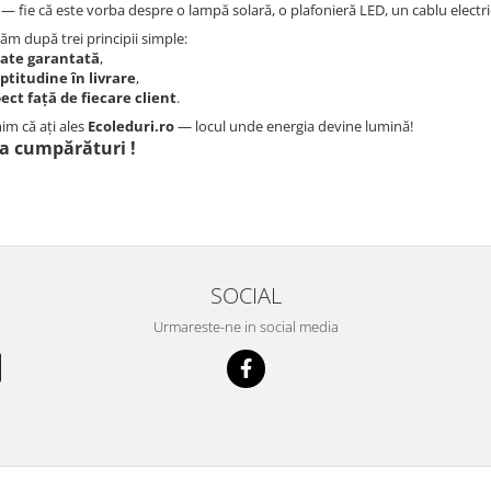
t — fie că este vorba despre o lampă solară, o plafonieră LED, un cablu electr
ăm după trei principii simple:
tate garantată
,
titudine în livrare
,
ect față de fiecare client
.
m că ați ales
Ecoleduri.ro
— locul unde energia devine lumină!
la cumpărături !
SOCIAL
Urmareste-ne in social media