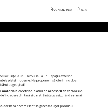
0730071938
0,00
i
i locuințe, a unui birou sau a unui spațiu exterior.
cerințele pieței moderne. Ne propunem să oferim nu doar
cărui buget și stil.
 materiale electrice
, alături de
accesorii de feronerie,
e încredere din țară și din străinătate, asigurând
cel mai
ent, dorim ca fiecare client să găsească ușor produsul