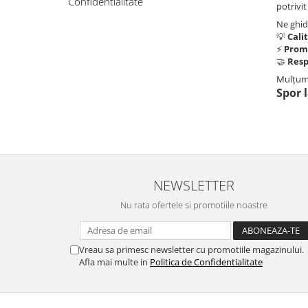
Confidentialitate
potrivi
Lampi solare
Ne ghid
💡
Cali
⚡
Promp
Corpuri de iluminat
🤝
Resp
Corpuri de iluminat
Mulțumi
Spoturi LED
Spor 
Corpuri Led - industriale
Aplice si Plafoniere Led
Proiectoare LED
Corpuri stradale
NEWSLETTER
Lămpi portabile
Nu rata ofertele si promotiile noastre
Senzori de
miscare,crepuscular,dulii cu
senzor
Veioze/Lămpi/lampa de veghe
Vreau sa primesc newsletter cu promotiile magazinului.
Afla mai multe in
Politica de Confidentialitate
Aplice ,becuri si corpuri cu
senzor
Aplice de perete interior,