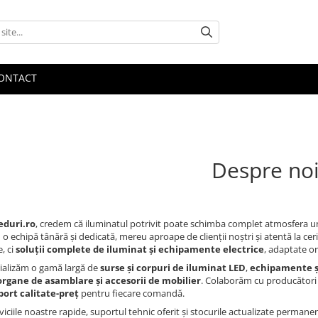
ONTACT
Despre no
eduri.ro
, credem că iluminatul potrivit poate schimba complet atmosfera une
o echipă tânără și dedicată, mereu aproape de clienții noștri și atentă la 
, ci
soluții complete de iluminat și echipamente electrice
, adaptate ori
alizăm o gamă largă de
surse și corpuri de iluminat LED
,
echipamente și
organe de asamblare și accesorii de mobilier
. Colaborăm cu producători d
ort calitate-preț
pentru fiecare comandă.
viciile noastre rapide, suportul tehnic oferit și stocurile actualizate perman