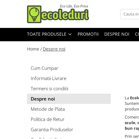
Toate Produsele
TOATE PRODUSELE
PROMOTII
DESPRE NOI
C
Surse de iluminat
Surse de iluminat
Home /
Despre noi
Banda LED
Bec Color led
Cum Cumpar
Bec incandescent (Clasic)
Informatii Livrare
Becuri Led
Termeni si conditii
Becuri & lampi led cu fasung
La
Ecol
Despre noi
Ghirlande luminoase
Suntem 
Metode de Plata
produse
Modul Led pentru aplica
Comerci
Politica de Retur
Tub Neon Fluorescent (Clasic)
scule, 
bun rap
Garantia Produselor
Tub Neon LED
Prin ser