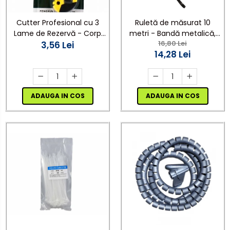
Cutter Profesional cu 3
Ruletă de măsurat 10
Lame de Rezervă - Corp
metri - Bandă metalică,
16,80 Lei
Metalic, Sistem de Blocare,
3,56 Lei
Blocare + Stop dublu-
14,28 Lei
Mâner Antiderapant7
engros
ADAUGA IN COS
ADAUGA IN COS