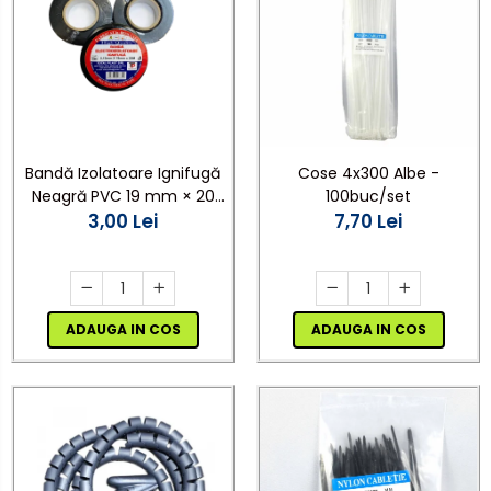
Bandă Izolatoare Ignifugă
Cose 4x300 Albe -
Neagră PVC 19 mm × 20
100buc/set
m, 7 kV, 0,15 mm
3,00 Lei
7,70 Lei
ADAUGA IN COS
ADAUGA IN COS