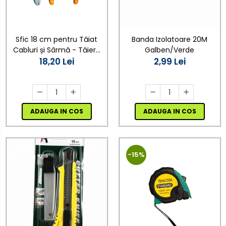
Sfic 18 cm pentru Tăiat
Banda Izolatoare 20M
Cabluri și Sârmă - Tăiere
Galben/Verde
Laterală, Mâner Cauciucat
18,20 Lei
2,99 Lei
Antiderapant
ADAUGA IN COS
ADAUGA IN COS
-15%