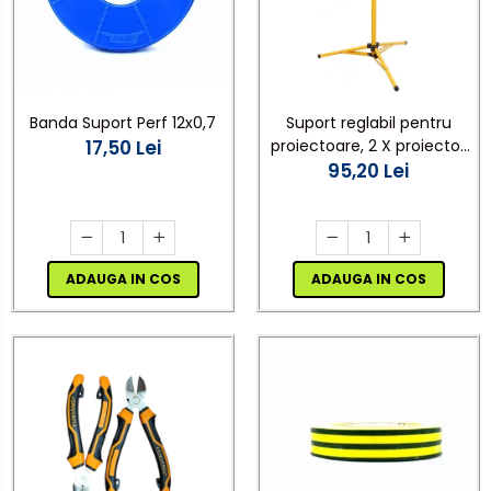
Banda Suport Perf 12x0,7
Suport reglabil pentru
17,50 Lei
proiectoare, 2 X proiector
LED, galben
95,20 Lei
ADAUGA IN COS
ADAUGA IN COS