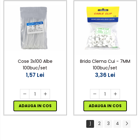
Cose 3x100 Albe
Brida Clema Cui - 7MM
100buc/set
100buc/set
1,57 Lei
3,36 Lei
ADAUGA IN COS
ADAUGA IN COS
1
2
3
4