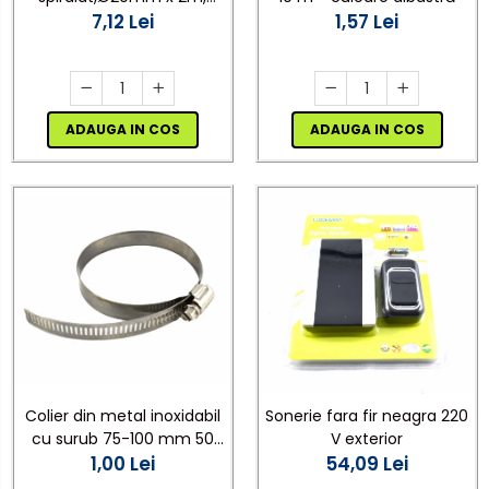
1,57 Lei
gri,protectie birou
7,12 Lei
ADAUGA IN COS
ADAUGA IN COS
Colier din metal inoxidabil
Sonerie fara fir neagra 220
cu surub 75-100 mm 50
V exterior
bucati/set
1,00 Lei
54,09 Lei