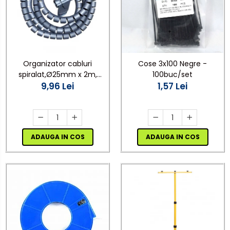
Cose 3x100 Negre -
Organizator cabluri
100buc/set
spiralat,Ø25mm x 2m,
1,57 Lei
gri,protectie birou
9,96 Lei
ADAUGA IN COS
ADAUGA IN COS