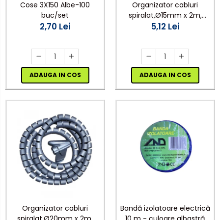
Cose 3X150 Albe-100
Organizator cabluri
buc/set
spiralat,Ø15mm x 2m,
2,70 Lei
gri,protectie birou
5,12 Lei
ADAUGA IN COS
ADAUGA IN COS
Bandă izolatoare electrică
Organizator cabluri
10 m - culoare albastră
spiralat,Ø20mm x 2m,