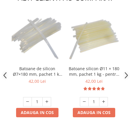
Batoane de silicon
Batoane silicon Ø11 × 180
P
Ø7×180 mm, pachet 1 kg
mm, pachet 1 kg - pentru
Ca
- pentru pistoale de lipit
pistoale de lipit la cald
42,00 Lei
42,00 Lei
la cald
ADAUGA IN COS
ADAUGA IN COS