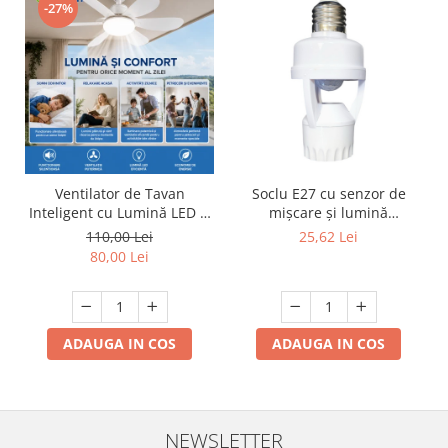
-27%
Ventilator de Tavan
Soclu E27 cu senzor de
Inteligent cu Lumină LED și
mișcare și lumină
Telecomandă
crepusculară - 360°, unghi
110,00 Lei
25,62 Lei
de detecție
80,00 Lei
ADAUGA IN COS
ADAUGA IN COS
NEWSLETTER