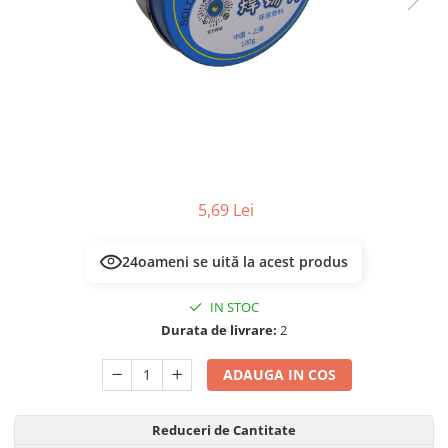
Multimetru Digital
Lampi emergente
Prelungitoare/Derulatoare
Lustre
Prize
Spoturi led pe sina
Starter/Droser
Triplu Stecher
Întrerupătoare/Comutatoare
Ştechere/Stecher adaptor
5,69 Lei
Ţeavă PVC
24
oameni se uită la acest produs
IN STOC
Durata de livrare:
2
ADAUGA IN COS
Reduceri de Cantitate