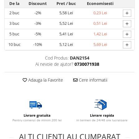
De la
Discount
Pret
/ buc
Economisesti
+
2
buc
-2%
5,58 Lei
0,23 Lei
+
3
buc
-3%
5,52 Lei
0,51 Lei
+
5
buc
-5%
5,41 Lei
1,42 Lei
+
10
buc
-10%
5,12 Lei
5,69 Lei
Cod Produs:
DAN2154
Ai nevoie de ajutor?
0730071938
Adauga la Favorite
Cere informatii
Livrare gratuita
Livrare rapida
Pentru comenzi de minim 200 lei
in termen de 24/48 ore lucratoare
ALTI CLIENTI AU CUMPARAT