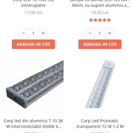
intrerupator
60cm, cu suport aluminiu si
Produse grele si voluminoase
clesti de conectare
17,08 Lei
18,00 Lei
Promotii
ADAUGA IN COS
ADAUGA IN COS
Corp led din aluminiu T 10 36
Corp Led Prismatic
W interconectabil 6500K 60
,transparent 72 W 1,2 M
cm