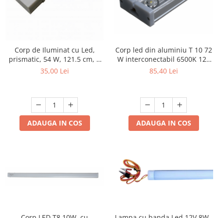
Scule / utile / sonerii/ rulete
Adezivi si benzi adezive
Chei , clesti , patenti
Corp de Iluminat cu Led,
Corp led din aluminiu T 10 72
prismatic, 54 W, 121.5 cm, 3
W interconectabil 6500K 120
Cose / Coliere plastic
rânduri LED, Alb, 4300 lm
cm
35,00 Lei
85,40 Lei
Pistoale de lipit si accesorii
Scule si unelte de
taiat,accesorii pentru gaurit si
insurubat
Sonerii
ADAUGA IN COS
ADAUGA IN COS
Trepied
Ventilator
Lanterne
Accesorii camping
Conetica si conexiuni
Masina de facut gheata
Corp LED T8 10W ,cu
Lampa cu banda Led 12V 8W ,