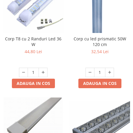
Mufe,Accesorii TV
Multimetru Digital
Prelungitoare/Derulatoare
Prize
Corp T8 cu 2 Randuri Led 36
Corp cu led prismatic 50W
Starter/Droser
W
120 cm
44,80 Lei
32,54 Lei
Triplu Stecher
Întrerupătoare/Comutatoare
Ştechere/Stecher adaptor
Ţeavă PVC
ADAUGA IN COS
ADAUGA IN COS
Corpuri Led lineare
Feronerie
Butuc yala,Broaste usa,Lacat
Tablou si sigurante electrice