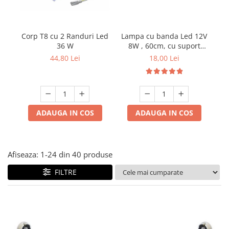
Lampi solare
Corpuri de iluminat
Corp T8 cu 2 Randuri Led
Ra
Lampa cu banda Led 12V
Spoturi LED
36 W
8W , 60cm, cu suport
Corpuri Led - industriale
aluminiu si clesti de
44,80 Lei
18,00 Lei
conectare
Aplice si Plafoniere Led
Proiectoare LED
Corpuri stradale
ADAUGA IN COS
ADAUGA IN COS
Lămpi portabile
Senzori de
miscare,crepuscular,dulii cu
Afiseaza:
1-
24
din
40
produse
senzor
Veioze/Lămpi/lampa de veghe
FILTRE
Aplice ,becuri si corpuri cu
senzor
Aplice de perete interior,
exterior
Lampi emergente