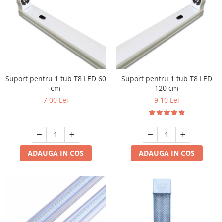
Lustre
Spoturi led pe sina
Aparataj şi accesorii
Alimentatoare/Drivere
Suport pentru 1 tub T8 LED 60
Suport pentru 1 tub T8 LED
Bară alimentare nul
cm
120 cm
Cablu electric, canal cablu
7,00 Lei
9,10 Lei
Cap prelungitor
Conectoare
electrice/Morsete/reglete
ADAUGA IN COS
ADAUGA IN COS
Copex
Cuple
Doze
Dulii/Dulie adaptor
Electrocasnice de mici dimensiuni