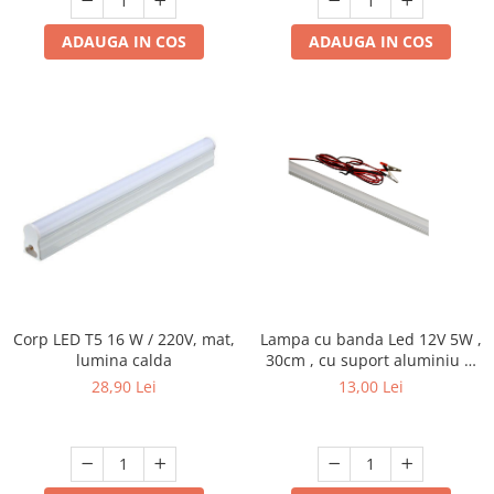
ADAUGA IN COS
ADAUGA IN COS
Lampa cu banda Led 12V 5W ,
Corp LED T5 16 W / 220V, mat,
30cm , cu suport aluminiu si
lumina calda
clesti de conectare
13,00 Lei
28,90 Lei