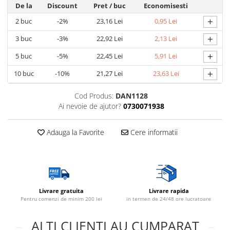
De la
Discount
Pret
/ buc
Economisesti
+
2
buc
-2%
23,16 Lei
0,95 Lei
+
3
buc
-3%
22,92 Lei
2,13 Lei
+
5
buc
-5%
22,45 Lei
5,91 Lei
+
10
buc
-10%
21,27 Lei
23,63 Lei
Cod Produs:
DAN1128
Ai nevoie de ajutor?
0730071938
Adauga la Favorite
Cere informatii
Livrare gratuita
Livrare rapida
Pentru comenzi de minim 200 lei
in termen de 24/48 ore lucratoare
ALTI CLIENTI AU CUMPARAT