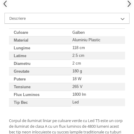
Descriere
Culoare
Galben
Aluminiu Plastic
Material
118 cm
Lungime
2.5 cm
Latime
2 cm
Diametru
180 g
Greutate
18 W
Putere
265 V
Tensiune
1800 lm
Flux
Luminos
Led
Tip Bec
Corpul de iluminat liniar pe culoare verde cu Led T5 este un corp
de iluminat de clasa A cu un flux luminos de 4800 lumeni acest
bec tip neon inlocuieste cu succes lampile traditionale cu tuburi