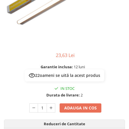
Prelungitoare/Derulatoare
Lampi emergente
Prize
Lustre
Starter/Droser
Spoturi led pe sina
Triplu Stecher
Întrerupătoare/Comutatoare
Ştechere/Stecher adaptor
23,63 Lei
Ţeavă PVC
Garantie inclusa:
12 luni
22
oameni se uită la acest produs
IN STOC
Durata de livrare:
2
ADAUGA IN COS
Reduceri de Cantitate