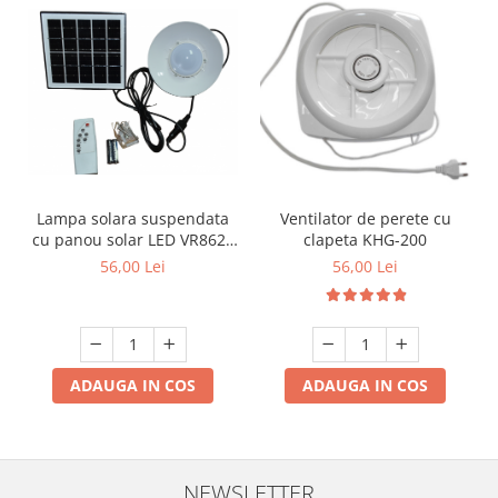
Lampa solara suspendata
Ventilator de perete cu
cu panou solar LED VR8620
clapeta KHG-200
, 20W, cablu legatura 3 m
56,00 Lei
56,00 Lei
ADAUGA IN COS
ADAUGA IN COS
NEWSLETTER