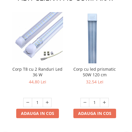
Corp T8 cu 2 Randuri Led
Corp cu led prismatic
Ra
36 W
50W 120 cm
44,80 Lei
32,54 Lei
ADAUGA IN COS
ADAUGA IN COS