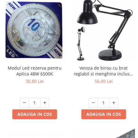
Modul Led rezerva pentru
Veioza de birou cu brat
Aplica 48W 6500K
reglabil si menghina inclusa,
model MT-811
30,80 Lei
56,00 Lei
ADAUGA IN COS
ADAUGA IN COS