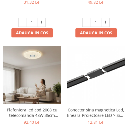
jos 3500 K AL-042
31,32 Lei
49,82 Lei
ADAUGA IN COS
ADAUGA IN COS
Plafoniera led cod 2008 cu
Conector sina magnetica Led,
telecomanda 48W 35cm
lineara-Proiectoare LED > Sina
dimabila 3 temperaturi de
magnetica aplicata
92,40 Lei
12,81 Lei
culoare ajustabile