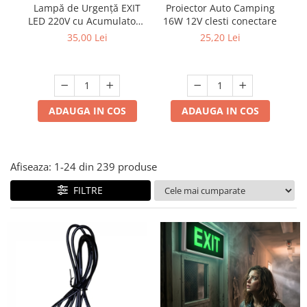
Multimetru Digital
Proiector Auto Camping
Lampă de Urgență EXIT
Ra
Lampi emergente
16W 12V clesti conectare
LED 220V cu Acumulator -
Prelungitoare/Derulatoare
Autonomie 120 Minute,
Lustre
25,20 Lei
35,00 Lei
Indicator Ieșire Evacuare
Prize
Spoturi led pe sina
Starter/Droser
Triplu Stecher
ADAUGA IN COS
ADAUGA IN COS
Întrerupătoare/Comutatoare
Ştechere/Stecher adaptor
Ţeavă PVC
Afiseaza:
1-
24
din
239
produse
FILTRE