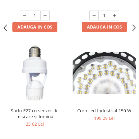
3000K/4500K/6500K
ADAUGA IN COS
ADAUGA IN COS
Soclu E27 cu senzor de
Corp Led Industrial 150 W
mișcare și lumină
199,29 Lei
crepusculară - 360°, unghi de
25,62 Lei
detecție