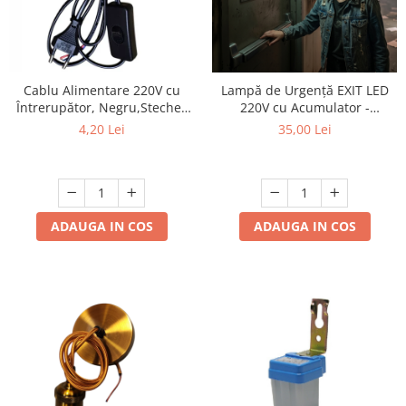
Cablu Alimentare 220V cu
Lampă de Urgență EXIT LED
Întrerupător, Negru,Stecher
220V cu Acumulator -
Plat, 1.5m, 2 Fire - Ideal
Autonomie 120 Minute,
4,20 Lei
35,00 Lei
pentru Lămpi si Proiecte DIY
Indicator Ieșire Evacuare
ADAUGA IN COS
ADAUGA IN COS