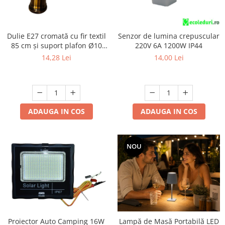
Dulie E27 cromată cu fir textil
Senzor de lumina crepuscular
85 cm și suport plafon Ø10
220V 6A 1200W IP44
cm, cu accesorii de montaj
14,28 Lei
14,00 Lei
ADAUGA IN COS
ADAUGA IN COS
NOU
Proiector Auto Camping 16W
Lampă de Masă Portabilă LED