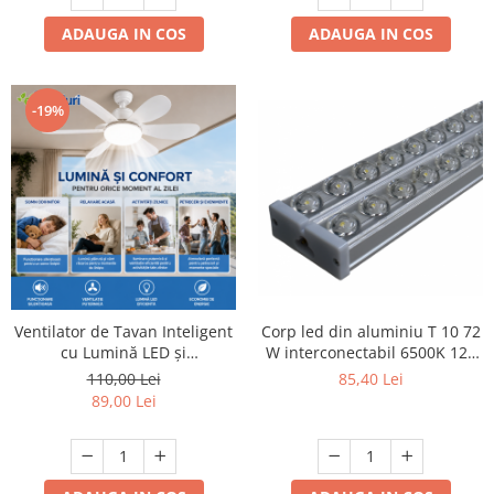
ADAUGA IN COS
ADAUGA IN COS
-19%
Ventilator de Tavan Inteligent
Corp led din aluminiu T 10 72
cu Lumină LED și
W interconectabil 6500K 120
Telecomandă
cm
110,00 Lei
85,40 Lei
89,00 Lei