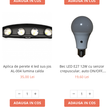
ADAUGA IN COS
ADAUGA IN COS
Bec LED E27 12W cu senzor
Aplica de perete 4 led sus-jos
crepuscular, auto ON/OFF,
AL-004 lumina calda
6500K ,culoare- alb, rece
19,60 Lei
35,00 Lei
ADAUGA IN COS
ADAUGA IN COS