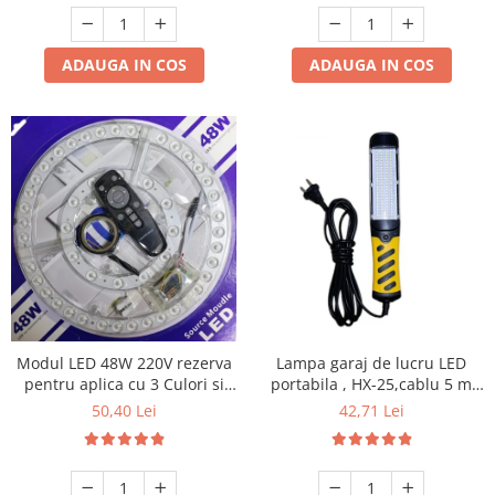
ADAUGA IN COS
ADAUGA IN COS
Modul LED 48W 220V rezerva
Lampa garaj de lucru LED
pentru aplica cu 3 Culori si
portabila , HX-25,cablu 5 m
telecomanda
100 led 2835 220V
50,40 Lei
42,71 Lei