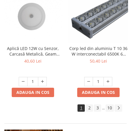
Aplică LED 12W cu Senzor,
Corp led din aluminiu T 10 36
Carcasă Metalică, Geam
W interconectabil 6500K 60
Sticlă, Ø160mm, 6500K
cm
40,60 Lei
50,40 Lei
ADAUGA IN COS
ADAUGA IN COS
1
2
3
10
...