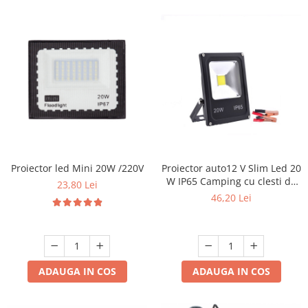
Proiector led Mini 20W /220V
Proiector auto12 V Slim Led 20
W IP65 Camping cu clesti de
23,80 Lei
conectare
46,20 Lei
ADAUGA IN COS
ADAUGA IN COS