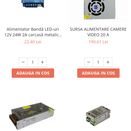
Lustre
Spoturi led pe sina
Alimentator Bandă LED-uri
SURSA ALIMENTARE CAMERE
Aparataj şi accesorii
12V 24W 2A carcasă metalică
VIDEO 20 A
Alimentatoare/Drivere
perforată
22,40 Lei
190,61 Lei
Bară alimentare nul
Cablu electric, canal cablu
Cap prelungitor
ADAUGA IN COS
ADAUGA IN COS
Conectoare
electrice/Morsete/reglete
Copex
Cuple
Doze
Dulii/Dulie adaptor
Electrocasnice de mici dimensiuni