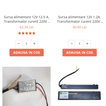
Mufe,Accesorii TV
Multimetru Digital
Sursa alimentare 12V 12.5 A,
Sursa alimentare 12V 1.2A,
Prelungitoare/Derulatoare
Transformator curent 220V -
Transformator curent 220V -
12V
12V
Prize
62,35 Lei
40,00 Lei
Starter/Droser
Triplu Stecher
Întrerupătoare/Comutatoare
ADAUGA IN COS
ADAUGA IN COS
Ştechere/Stecher adaptor
Ţeavă PVC
Corpuri Led lineare
Feronerie
Butuc yala,Broaste usa,Lacat
Tablou si sigurante electrice