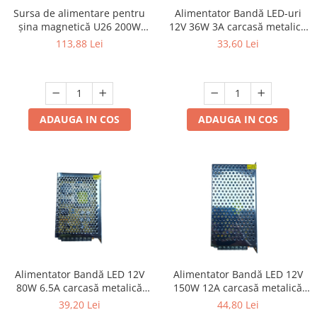
Sursa de alimentare pentru
Alimentator Bandă LED-uri
Produse grele si voluminoase
șina magnetică U26 200W
12V 36W 3A carcasă metalică
Promotii
DC48V
perforată
113,88 Lei
33,60 Lei
ADAUGA IN COS
ADAUGA IN COS
Alimentator Bandă LED 12V
Alimentator Bandă LED 12V
80W 6.5A carcasă metalică
150W 12A carcasă metalică
perforată
perforată
39,20 Lei
44,80 Lei