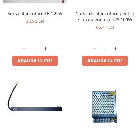
Scule / utile / sonerii/ rulete
Sursa alimentare LED 20W
Sursa de alimentare pentru
șina magnetică U26 100W
Adezivi si benzi adezive
23,92 Lei
DC48V
85,41 Lei
Chei , clesti , patenti
Cose / Coliere plastic
Pistoale de lipit si accesorii
Scule si unelte de
ADAUGA IN COS
ADAUGA IN COS
taiat,accesorii pentru gaurit si
insurubat
Sonerii
Trepied
Ventilator
Lanterne
Accesorii camping
Conetica si conexiuni
Masina de facut gheata