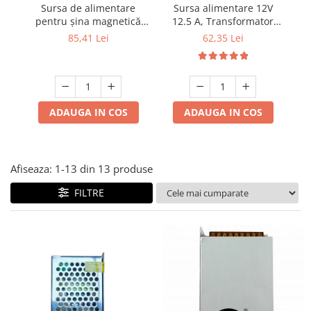
Lampi solare
Sursa de alimentare
Sursa alimentare 12V
pentru șina magnetică
12.5 A, Transformator
p
U26 100W DC48V
curent 220V - 12V
Corpuri de iluminat
85,41 Lei
62,35 Lei
Spoturi LED
Corpuri Led - industriale
Aplice si Plafoniere Led
ADAUGA IN COS
ADAUGA IN COS
Proiectoare LED
Corpuri stradale
Lămpi portabile
Afiseaza:
1-
13
din
13
produse
Senzori de
FILTRE
miscare,crepuscular,dulii cu
senzor
Veioze/Lămpi/lampa de veghe
Aplice ,becuri si corpuri cu
senzor
Aplice de perete interior,
exterior
Lampi emergente