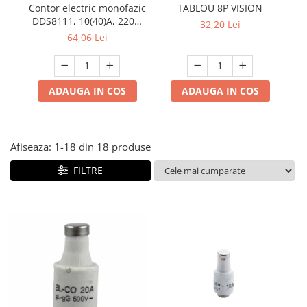
Multimetru Digital
Contor electric monofazic
TABLOU 8P VISION
Lampi emergente
DDS8111, 10(40)A, 220V,
32,20 Lei
Prelungitoare/Derulatoare
50Hz, pentru măsurarea
Lustre
64,06 Lei
consumului de energie
Prize
Spoturi led pe sina
electrică
Starter/Droser
ADAUGA IN COS
ADAUGA IN COS
Triplu Stecher
Întrerupătoare/Comutatoare
Ştechere/Stecher adaptor
Afiseaza:
1-
18
din
18
produse
Ţeavă PVC
FILTRE