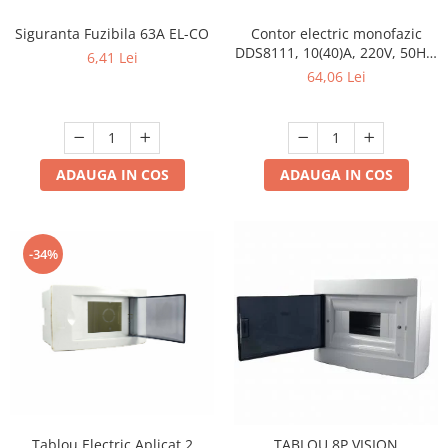
Siguranta Fuzibila 63A EL-CO
Contor electric monofazic
DDS8111, 10(40)A, 220V, 50Hz,
6,41 Lei
pentru măsurarea
64,06 Lei
consumului de energie
electrică
ADAUGA IN COS
ADAUGA IN COS
-34%
Tablou Electric Aplicat 2
TABLOU 8P VISION