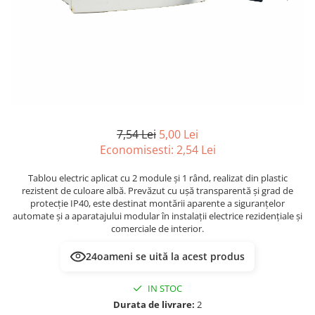
Multimetru Digital
Lampi emergente
Prelungitoare/Derulatoare
Lustre
Prize
Spoturi led pe sina
Starter/Droser
Triplu Stecher
Întrerupătoare/Comutatoare
7,54 Lei
5,00 Lei
Ştechere/Stecher adaptor
Economisesti:
2,54
Lei
Ţeavă PVC
Tablou electric aplicat cu 2 module și 1 rând, realizat din plastic
rezistent de culoare albă. Prevăzut cu ușă transparentă și grad de
protecție IP40, este destinat montării aparente a siguranțelor
automate și a aparatajului modular în instalații electrice rezidențiale și
comerciale de interior.
24
oameni se uită la acest produs
IN STOC
Durata de livrare:
2