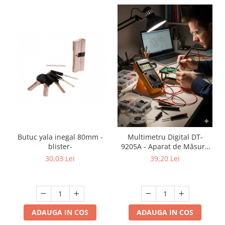
Butuc yala inegal 80mm -
Multimetru Digital DT-
blister-
9205A - Aparat de Măsură
Tensiune AC/DC, Curent,
30,03 Lei
39,20 Lei
Rezistență, Capacitate
ADAUGA IN COS
ADAUGA IN COS