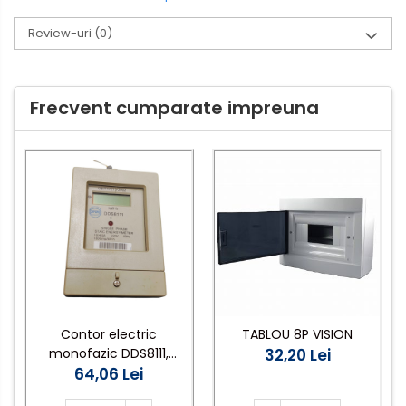
Review-uri
(0)
Frecvent cumparate impreuna
Contor electric
TABLOU 8P VISION
monofazic DDS8111,
32,20 Lei
10(40)A, 220V, 50Hz,
64,06 Lei
pentru măsurarea