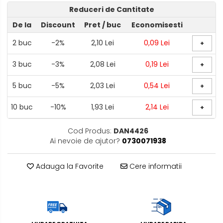
Reduceri de Cantitate
De la
Discount
Pret
/ buc
Economisesti
2
buc
-2%
2,10 Lei
0,09 Lei
+
3
buc
-3%
2,08 Lei
0,19 Lei
+
5
buc
-5%
2,03 Lei
0,54 Lei
+
10
buc
-10%
1,93 Lei
2,14 Lei
+
Cod Produs:
DAN4426
Ai nevoie de ajutor?
0730071938
Adauga la Favorite
Cere informatii