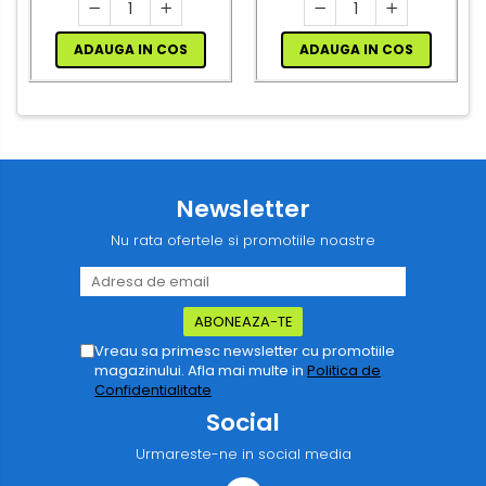
consumului de energie
electrică
ADAUGA IN COS
ADAUGA IN COS
Newsletter
Nu rata ofertele si promotiile noastre
Vreau sa primesc newsletter cu promotiile
magazinului. Afla mai multe in
Politica de
Confidentialitate
Social
Urmareste-ne in social media