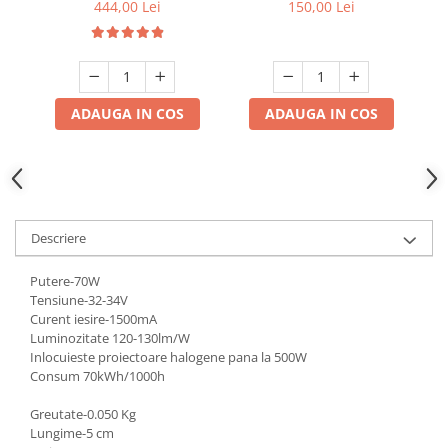
Panou Tactil, Design
444,00 Lei
150,00 Lei
Compact, Negru
ADAUGA IN COS
ADAUGA IN COS
Descriere
Putere-70W
Tensiune-32-34V
Curent iesire-1500mA
Luminozitate 120-130lm/W
Inlocuieste proiectoare halogene pana la 500W
Consum 70kWh/1000h
Greutate-0.050 Kg
Lungime-5 cm