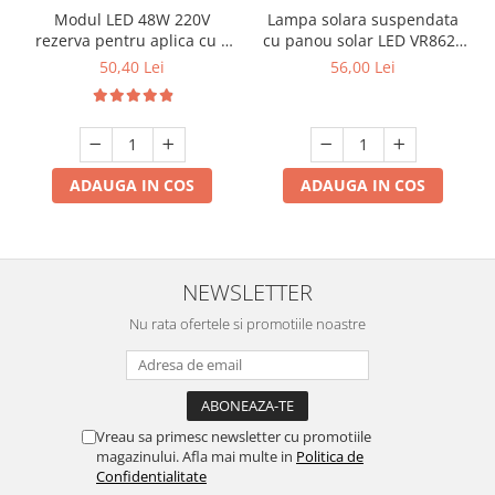
Modul LED 48W 220V
Lampa solara suspendata
rezerva pentru aplica cu 3
cu panou solar LED VR8620
Culori si telecomanda
, 20W, cablu legatura 3 m
50,40 Lei
56,00 Lei
ADAUGA IN COS
ADAUGA IN COS
NEWSLETTER
Nu rata ofertele si promotiile noastre
Vreau sa primesc newsletter cu promotiile
magazinului. Afla mai multe in
Politica de
Confidentialitate