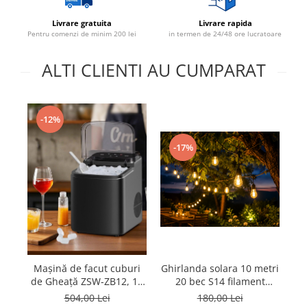
Livrare gratuita
Livrare rapida
Pentru comenzi de minim 200 lei
in termen de 24/48 ore lucratoare
ALTI CLIENTI AU CUMPARAT
-12%
-17%
Mașină de facut cuburi
Ghirlanda solara 10 metri
de Gheață ZSW-ZB12, 12
20 bec S14 filament
In
kg/zi, Rezervor 1.2L,
lumina calda
504,00 Lei
180,00 Lei