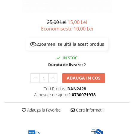
Multimetru Digital
Lampi emergente
Prelungitoare/Derulatoare
Lustre
Prize
25,00 Lei
15,00 Lei
Spoturi led pe sina
Economisesti:
10,00
Lei
Starter/Droser
Triplu Stecher
22
oameni se uită la acest produs
Întrerupătoare/Comutatoare
IN STOC
Ştechere/Stecher adaptor
Durata de livrare:
2
Ţeavă PVC
ADAUGA IN COS
Cod Produs:
DAN2428
Ai nevoie de ajutor?
0730071938
Adauga la Favorite
Cere informatii