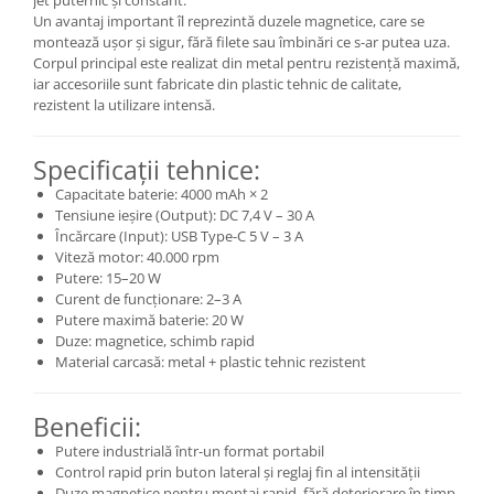
jet puternic și constant.
Un avantaj important îl reprezintă duzele magnetice, care se
montează ușor și sigur, fără filete sau îmbinări ce s-ar putea uza.
Corpul principal este realizat din metal pentru rezistență maximă,
iar accesoriile sunt fabricate din plastic tehnic de calitate,
rezistent la utilizare intensă.
Specificații tehnice:
Capacitate baterie: 4000 mAh × 2
Tensiune ieșire (Output): DC 7,4 V – 30 A
Încărcare (Input): USB Type-C 5 V – 3 A
Viteză motor: 40.000 rpm
Putere: 15–20 W
Curent de funcționare: 2–3 A
Putere maximă baterie: 20 W
Duze: magnetice, schimb rapid
Material carcasă: metal + plastic tehnic rezistent
Beneficii:
Putere industrială într-un format portabil
Control rapid prin buton lateral și reglaj fin al intensității
Duze magnetice pentru montaj rapid, fără deteriorare în timp