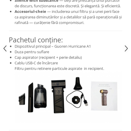
Silence with substance
— deși are prestanța unui purtător
de discurs, funcționarea este discretă. Și elegantă. Și eficientă.
Accesoriul-cheie
— includerea unui filtru și a unei perii face
ca aspirarea diminutărilor și a detaliilor să pară operațională și
rafinată — curățenie fără compromisuri.
Pachetul conține:
Dispozitivul principal – Guoren Hurricane A1
Duza pentru suflare
Cap aspirator (recipient + perie detaliu)
Cablu USB-C de încărcare
Filtru pentru retinere particule aspirate in recipient.