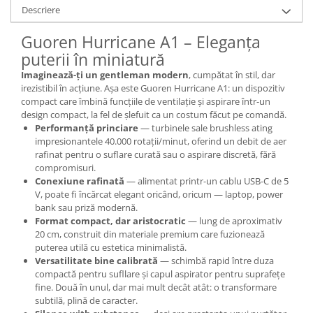
Descriere
Guoren Hurricane A1 – Eleganța
puterii în miniatură
Imaginează-ți un gentleman modern
, cumpătat în stil, dar
irezistibil în acțiune. Așa este Guoren Hurricane A1: un dispozitiv
compact care îmbină funcțiile de ventilație și aspirare într-un
design compact, la fel de șlefuit ca un costum făcut pe comandă.
Performanță princiare
— turbinele sale brushless ating
impresionantele 40.000 rotații/minut, oferind un debit de aer
rafinat pentru o suflare curată sau o aspirare discretă, fără
compromisuri.
Conexiune rafinată
— alimentat printr-un cablu USB-C de 5
V, poate fi încărcat elegant oricând, oricum — laptop, power
bank sau priză modernă.
Format compact, dar aristocratic
— lung de aproximativ
20 cm, construit din materiale premium care fuzionează
puterea utilă cu estetica minimalistă.
Versatilitate bine calibrată
— schimbă rapid între duza
compactă pentru sufllare și capul aspirator pentru suprafețe
fine. Două în unul, dar mai mult decât atât: o transformare
subtilă, plină de caracter.