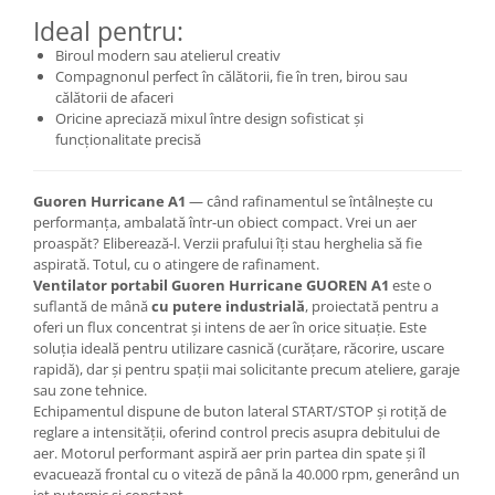
Ideal pentru:
Biroul modern sau atelierul creativ
Compagnonul perfect în călătorii, fie în tren, birou sau
călătorii de afaceri
Oricine apreciază mixul între design sofisticat și
funcționalitate precisă
Guoren Hurricane A1
— când rafinamentul se întâlnește cu
performanța, ambalată într-un obiect compact. Vrei un aer
proaspăt? Eliberează-l. Verzii prafului îți stau herghelia să fie
aspirată. Totul, cu o atingere de rafinament.
Ventilator portabil Guoren Hurricane GUOREN A1
este o
suflantă de mână
cu putere industrială
, proiectată pentru a
oferi un flux concentrat și intens de aer în orice situație. Este
soluția ideală pentru utilizare casnică (curățare, răcorire, uscare
rapidă), dar și pentru spații mai solicitante precum ateliere, garaje
sau zone tehnice.
Echipamentul dispune de buton lateral START/STOP și rotiță de
reglare a intensității, oferind control precis asupra debitului de
aer. Motorul performant aspiră aer prin partea din spate și îl
evacuează frontal cu o viteză de până la 40.000 rpm, generând un