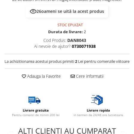
26
oameni se uită la acest produs
STOC EPUIZAT
Durata de livrare:
2
Cod Produs:
DAN8043
Ai nevoie de ajutor?
0730071938
La achizitionarea acestui produs primiti
2
Lei pentru comenzile viitoare
Adauga la Favorite
Cere informatii
Livrare gratuita
Livrare rapida
Pentru comenzi de minim 200 lei
in termen de 24/48 ore lucratoare
ALTI CLIENTI AU CUMPARAT