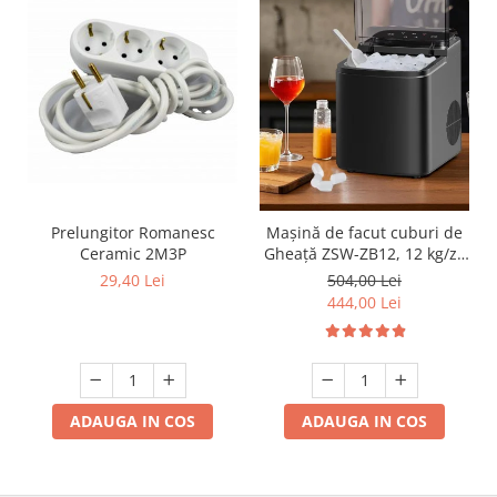
Prelungitor Romanesc
Mașină de facut cuburi de
Ceramic 2M3P
Gheață ZSW-ZB12, 12 kg/zi,
Rezervor 1.2L, Panou Tactil,
29,40 Lei
504,00 Lei
Design Compact, Negru
444,00 Lei
ADAUGA IN COS
ADAUGA IN COS