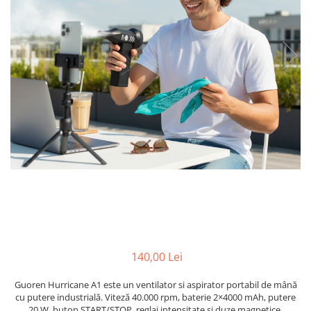
Prelungitoare/Derulatoare
Lampi emergente
Prize
Lustre
Starter/Droser
Spoturi led pe sina
Triplu Stecher
Întrerupătoare/Comutatoare
Ştechere/Stecher adaptor
Ţeavă PVC
140,00 Lei
Guoren Hurricane A1 este un ventilator si aspirator portabil de mână
cu putere industrială. Viteză 40.000 rpm, baterie 2×4000 mAh, putere
20 W, buton START/STOP, reglaj intensitate și duze magnetice.