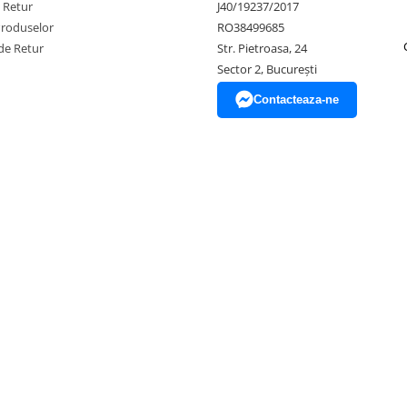
e Retur
J40/19237/2017
Produselor
RO38499685
de Retur
Str. Pietroasa, 24
Sector 2, București
Contacteaza-ne