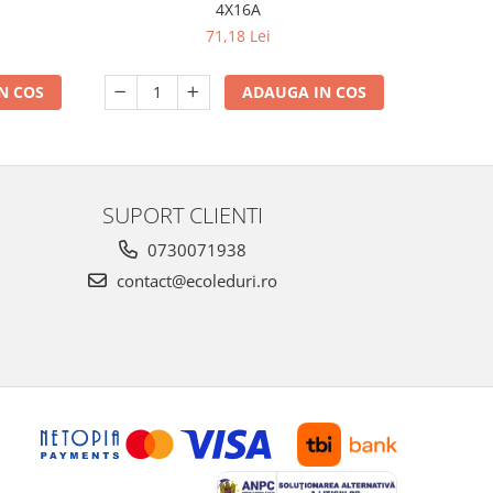
4X16A
Apli
71,18 Lei
N COS
ADAUGA IN COS
SUPORT CLIENTI
0730071938
contact@ecoleduri.ro