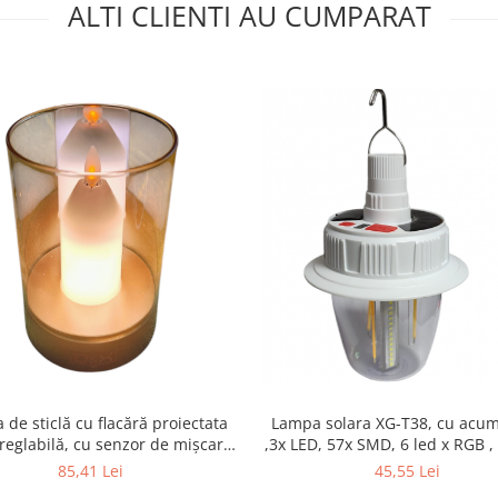
ALTI CLIENTI AU CUMPARAT
de sticlă cu flacără proiectata
Lampa solara XG-T38, cu acum
 reglabilă, cu senzor de mișcare,
,3x LED, 57x SMD, 6 led x RGB ,
rol, lumină de noapte fără fir,
de incarcare, carlig fixar
85,41 Lei
45,55 Lei
ncarcabilă pentru dormitor,