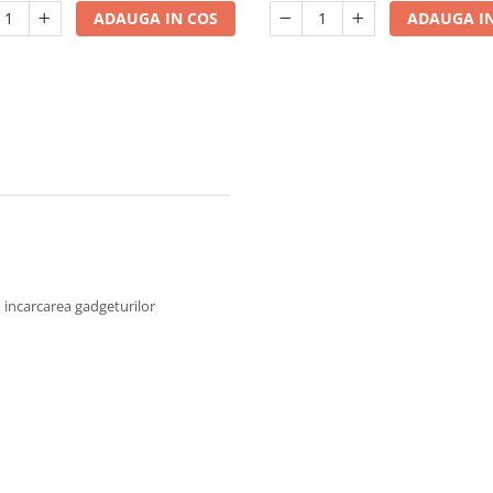
rant, cafenea, lanternă de masă
ADAUGA IN COS
ADAUGA IN
cu lumină caldă
 incarcarea gadgeturilor