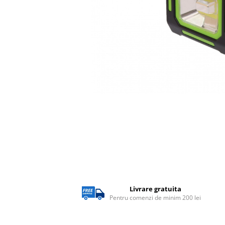
Lampi solare
Corpuri de iluminat
Corpuri de iluminat
Spoturi LED
Corpuri Led - industriale
Aplice si Plafoniere Led
Proiectoare LED
Corpuri stradale
Lămpi portabile
Senzori de
miscare,crepuscular,dulii cu
senzor
Veioze/Lămpi/lampa de veghe
Livrare gratuita
Aplice ,becuri si corpuri cu
Pentru comenzi de minim 200 lei
senzor
Aplice de perete interior,