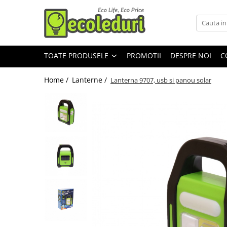
Toate Produsele
TOATE PRODUSELE
PROMOTII
DESPRE NOI
C
Surse de iluminat
Surse de iluminat
Home /
Lanterne /
Lanterna 9707, usb si panou solar
Banda LED
Bec Color led
Bec incandescent (Clasic)
Becuri Led
Becuri & lampi led cu fasung
Ghirlande luminoase
Modul Led pentru aplica
Tub Neon Fluorescent (Clasic)
Tub Neon LED