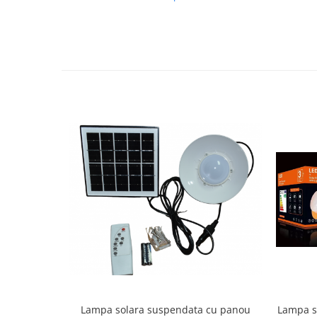
Feronerie
Butuc yala,Broaste usa,Lacat
Tablou si sigurante electrice
Scule / utile / sonerii/ rulete
Scule / utile / sonerii/ rulete
Adezivi si benzi adezive
Chei , clesti , patenti
Cose / Coliere plastic
Pistoale de lipit si accesorii
Scule si unelte de
taiat,accesorii pentru gaurit si
insurubat
Sonerii
Trepied
Ventilator
Lampa solara suspendata cu panou
Lampa s