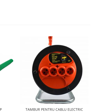
P
TAMBUR PENTRU CABLU ELECTRIC
Modul Le