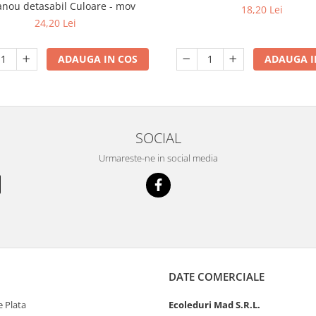
anou detasabil Culoare - mov
18,20 Lei
24,20 Lei
ADAUGA IN COS
ADAUGA I
SOCIAL
Urmareste-ne in social media
DATE COMERCIALE
 Plata
Ecoleduri Mad S.R.L.