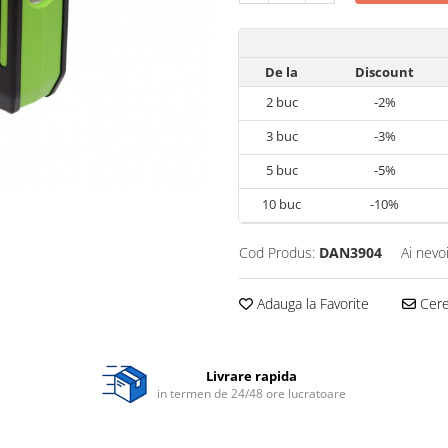
De la
Discount
2
buc
-2%
3
buc
-3%
5
buc
-5%
10
buc
-10%
Cod Produs:
DAN3904
Ai nevo
Adauga la Favorite
Cere 
Livrare rapida
in termen de 24/48 ore lucratoare