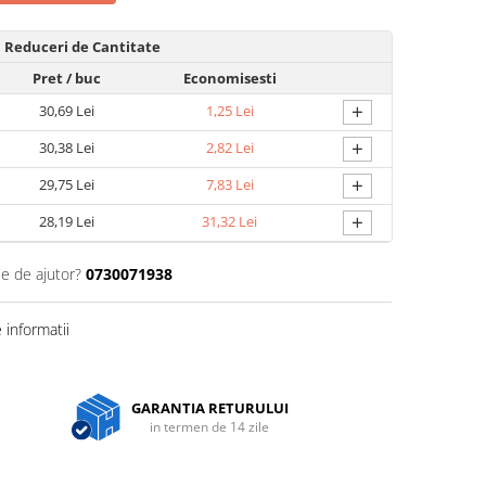
Reduceri de Cantitate
Pret
/ buc
Economisesti
+
30,69 Lei
1,25 Lei
+
30,38 Lei
2,82 Lei
+
29,75 Lei
7,83 Lei
+
28,19 Lei
31,32 Lei
ie de ajutor?
0730071938
informatii
GARANTIA RETURULUI
in termen de 14 zile