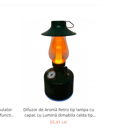
ulator
Difuzor de Aromă Retro tip lampa cu
Lanterna por
 functie
capac cu Lumină dimabila calda tip
e
Flacără
85,41 Lei