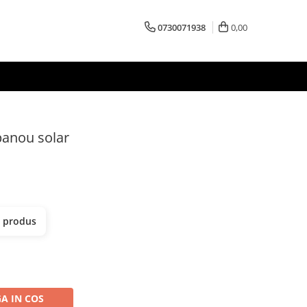
0730071938
0,00
panou solar
t produs
A IN COS