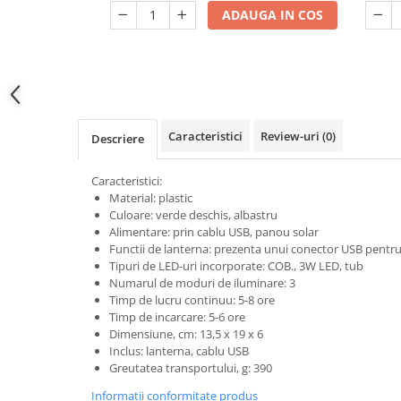
restau
ADAUGA IN COS
Dulii/Dulie adaptor
Electrocasnice de mici dimensiuni
Mufe,Accesorii TV
Multimetru Digital
Prelungitoare/Derulatoare
Caracteristici
Review-uri
(0)
Descriere
Prize
Caracteristici:
Starter/Droser
Material: plastic
Culoare: verde deschis, albastru
Triplu Stecher
Alimentare: prin cablu USB, panou solar
Întrerupătoare/Comutatoare
Functii de lanterna: prezenta unui conector USB pentru
Tipuri de LED-uri incorporate: COB., 3W LED, tub
Ştechere/Stecher adaptor
Numarul de moduri de iluminare: 3
Ţeavă PVC
Timp de lucru continuu: 5-8 ore
Timp de incarcare: 5-6 ore
Dimensiune, cm: 13,5 x 19 x 6
Corpuri Led lineare
Inclus: lanterna, cablu USB
Greutatea transportului, g: 390
Feronerie
Informatii conformitate produs