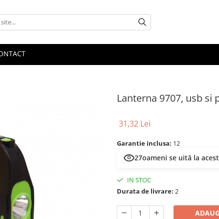
ONTACT
Lanterna 9707, usb si 
31,32 Lei
Garantie inclusa:
12
27
oameni se uită la aces
IN STOC
Durata de livrare:
2
ADAUG