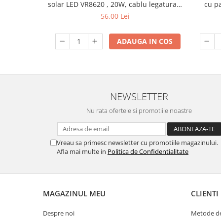
solar LED VR8620 , 20W, cablu legatura 3
cu p
m
Lanterne
56,00 Lei
Accesorii camping
Conetica si conexiuni
ADAUGA IN COS
Masina de facut gheata
Produse grele si voluminoase
Promotii
NEWSLETTER
Nu rata ofertele si promotiile noastre
Vreau sa primesc newsletter cu promotiile magazinului.
Afla mai multe in
Politica de Confidentialitate
MAGAZINUL MEU
CLIENTI
Despre noi
Metode de