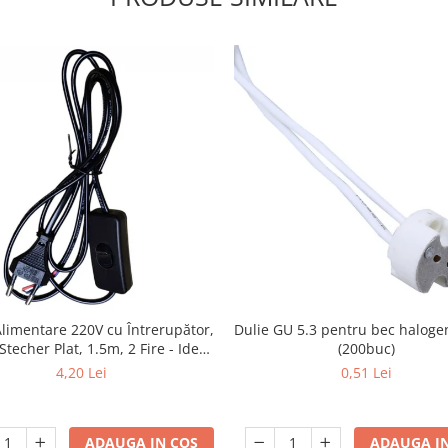
limentare 220V cu Întrerupător,
Dulie GU 5.3 pentru bec halog
techer Plat, 1.5m, 2 Fire - Ideal
(200buc)
entru Lămpi si Proiecte DIY
4,20 Lei
0,51 Lei
ADAUGA IN COS
ADAUGA IN