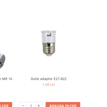
Dulie adaptor E27-B22
en MR 16
Dulie E27 cro
suport plafo
1,68 Lei
ADAUGA IN COS
 COS