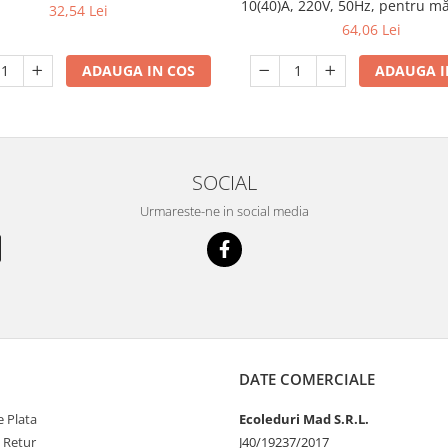
10(40)A, 220V, 50Hz, pentru m
32,54 Lei
consumului de energie elec
64,06 Lei
ADAUGA IN COS
ADAUGA I
SOCIAL
Urmareste-ne in social media
DATE COMERCIALE
 Plata
Ecoleduri Mad S.R.L.
e Retur
J40/19237/2017