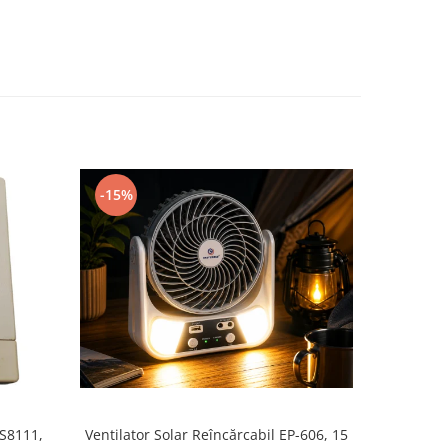
-15%
Ventilator Solar Reîncărcabil EP-606, 15
DS8111,
Butuc 