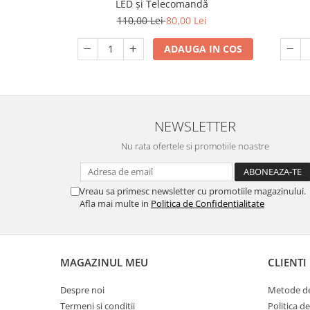
LED și Telecomandă
Accesorii camping
110,00 Lei
80,00 Lei
Conetica si conexiuni
ADAUGA IN COS
Masina de facut gheata
Produse grele si voluminoase
Promotii
NEWSLETTER
Nu rata ofertele si promotiile noastre
Vreau sa primesc newsletter cu promotiile magazinului.
Afla mai multe in
Politica de Confidentialitate
MAGAZINUL MEU
CLIENTI
Despre noi
Metode de
Termeni si conditii
Politica d