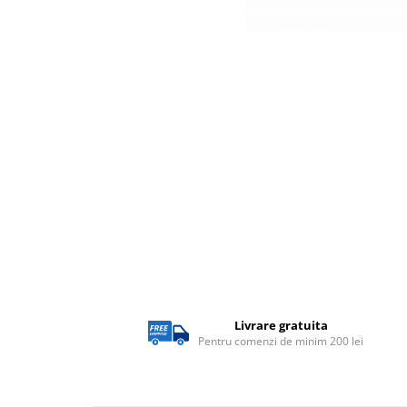
Lampi solare
Corpuri de iluminat
Corpuri de iluminat
Spoturi LED
Corpuri Led - industriale
Aplice si Plafoniere Led
Proiectoare LED
Corpuri stradale
Lămpi portabile
Senzori de
miscare,crepuscular,dulii cu
senzor
Livrare gratuita
Veioze/Lămpi/lampa de veghe
Pentru comenzi de minim 200 lei
Aplice ,becuri si corpuri cu
senzor
Aplice de perete interior,