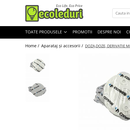
Toate Produsele
TOATE PRODUSELE
PROMOTII
DESPRE NOI
C
Surse de iluminat
Surse de iluminat
Home /
Aparataj şi accesorii /
DOZA,DOZE, DERIVATIE MB
Banda LED
Bec Color led
Bec incandescent (Clasic)
Becuri Led
Becuri & lampi led cu fasung
Ghirlande luminoase
Modul Led pentru aplica
Tub Neon Fluorescent (Clasic)
Tub Neon LED