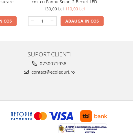
cm, cu Panou Solar, 2 Becuri LED
ăsurarea
Incluse, Acumulator 3000 mAh, USB
trică
130,00 Lei
110,00 Lei
Power Bank, Lumină de Veghe, Încărcare
Type-C, engros
ADAUGA IN COS
N COS
SUPORT CLIENTI
0730071938
contact@ecoleduri.ro