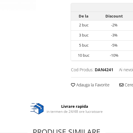
De la
Discount
2
buc
-2%
3
buc
-3%
5
buc
-5%
10
buc
-10%
Cod Produs:
DAN4241
Ai nevo
Adauga la Favorite
Cere 
Livrare rapida
in termen de 24/48 ore lucratoare
PRODUSE SIMILARE