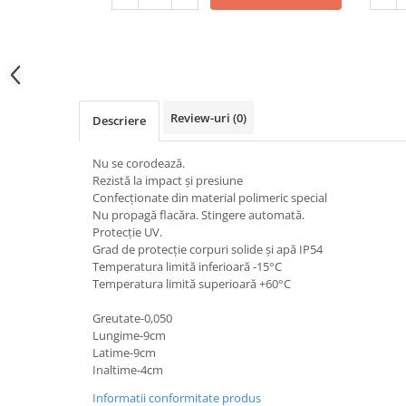
Electrocasnice de mici dimensiuni
Mufe,Accesorii TV
Multimetru Digital
Prelungitoare/Derulatoare
Review-uri
(0)
Descriere
Prize
Starter/Droser
Nu se corodează.
Rezistă la impact și presiune
Triplu Stecher
Confecţionate din material polimeric special
Nu propagă flacăra. Stingere automată.
Întrerupătoare/Comutatoare
Protecție UV.
Ştechere/Stecher adaptor
Grad de protecţie corpuri solide și apă ΙΡ54
Temperatura limită inferioară -15°C
Ţeavă PVC
Temperatura limită superioară +60°C
Greutate-0,050
Corpuri Led lineare
Lungime-9cm
Latime-9cm
Feronerie
Inaltime-4cm
Feronerie
Informatii conformitate produs