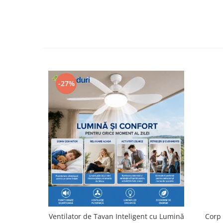
Butuc yala,Broaste usa,Lacat
Tablou si sigurante electrice
Scule / utile / sonerii/ rulete
Scule / utile / sonerii/ rulete
Adezivi si benzi adezive
-27%
Chei , clesti , patenti
Cose / Coliere plastic
Pistoale de lipit si accesorii
Scule si unelte de
taiat,accesorii pentru gaurit si
insurubat
Sonerii
Trepied
Ventilator
Ventilator de Tavan Inteligent cu Lumină
Corp 
Lanterne