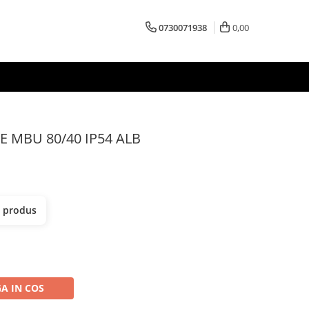
0730071938
0,00
E MBU 80/40 IP54 ALB
t produs
A IN COS