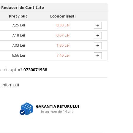
Reduceri de Cantitate
Pret
/ buc
Economisesti
+
7,25 Lei
0,30 Lei
+
7,18 Lei
0,67 Lei
+
7,03 Lei
1,85 Lei
+
6,66 Lei
7,40 Lei
ie de ajutor?
0730071938
informatii
GARANTIA RETURULUI
in termen de 14 zile