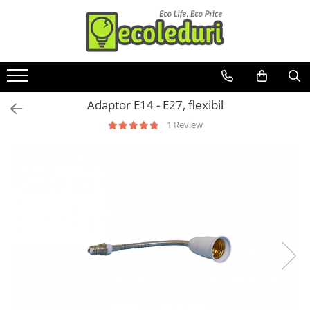
Toate Produsele
Surse de iluminat
Adaptor E14 - E27, flexibil
Banda LED
1 Review
Bec Color led
Bec incandescent (Clasic)
Becuri Led
Becuri & lampi led cu fasung
Ghirlande luminoase
Modul Led pentru aplica
Tub Neon Fluorescent (Clasic)
Tub Neon LED