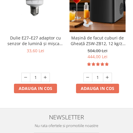
Dulie E27–E27 adaptor cu
Mașină de facut cuburi de
senzor de lumină și mișcare
Gheață ZSW-ZB12, 12 kg/zi,
360°, detector PIR, max.
Rezervor 1.2L, Panou Tactil,
33,60 Lei
504,00 Lei
60W, 6 m, reglaj timp și
Design Compact, Negru
444,00 Lei
lumină, 12 cm
ADAUGA IN COS
ADAUGA IN COS
NEWSLETTER
Nu rata ofertele si promotiile noastre