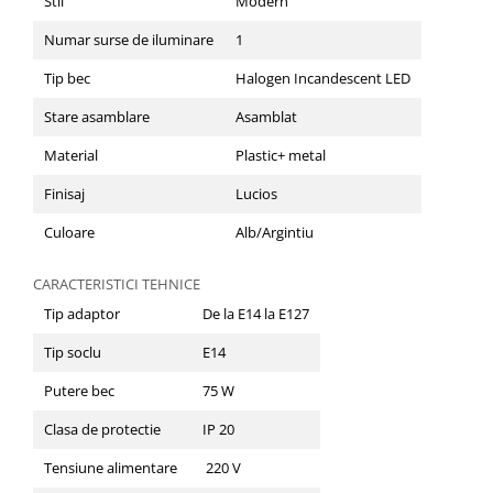
Stil
Modern
Scule / utile / sonerii/ rulete
Adezivi si benzi adezive
Numar surse de iluminare
1
Chei , clesti , patenti
Tip bec
Halogen Incandescent LED
Cose / Coliere plastic
Stare asamblare
Asamblat
Pistoale de lipit si accesorii
Material
Plastic+ metal
Scule si unelte de
Finisaj
Lucios
taiat,accesorii pentru gaurit si
insurubat
Sonerii
Culoare
Alb/Argintiu
Trepied
CARACTERISTICI TEHNICE
Tip adaptor
De la E14 la E127
Ventilator
Tip soclu
E14
Lanterne
Putere bec
75 W
Accesorii camping
Conetica si conexiuni
Clasa de protectie
IP 20
Masina de facut gheata
Tensiune alimentare
220 V
Produse grele si voluminoase