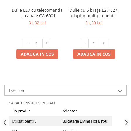
Multimetru Digital
Dulie cu 5 brațe E27-E27,
Dulie E27 cu telecomanda
Prelungitoare/Derulatoare
adaptor multiplu pentru
- 1 canale CG-6001
becuri LED, 220V
un
31,50 Lei
31,32 Lei
Prize
Starter/Droser
Triplu Stecher
Întrerupătoare/Comutatoare
ADAUGA IN COS
ADAUGA IN COS
Ştechere/Stecher adaptor
Ţeavă PVC
Corpuri Led lineare
Descriere
Feronerie
CARACTERISTICI GENERALE
Butuc yala,Broaste usa,Lacat
Tip produs
Adaptor
Tablou si sigurante electrice
Utilizat pentru
Bucatarie Living Hol Birou