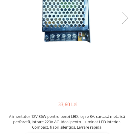
Multimetru Digital
Lampi emergente
Prelungitoare/Derulatoare
Lustre
Prize
Spoturi led pe sina
Starter/Droser
Triplu Stecher
Întrerupătoare/Comutatoare
Ştechere/Stecher adaptor
Ţeavă PVC
33,60 Lei
Alimentator 12V 36W pentru benzi LED, ieșire 3A, carcasă metalică
perforată, intrare 220V AC. Ideal pentru iluminat LED interior.
Compact, fiabil, silențios. Livrare rapidă!