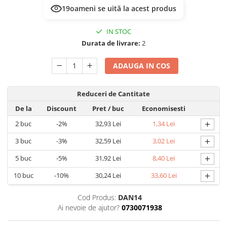
19
oameni se uită la acest produs
IN STOC
Durata de livrare:
2
ADAUGA IN COS
Reduceri de Cantitate
De la
Discount
Pret
/ buc
Economisesti
+
2
buc
-2%
32,93 Lei
1,34 Lei
+
3
buc
-3%
32,59 Lei
3,02 Lei
+
5
buc
-5%
31,92 Lei
8,40 Lei
+
10
buc
-10%
30,24 Lei
33,60 Lei
Cod Produs:
DAN14
Ai nevoie de ajutor?
0730071938