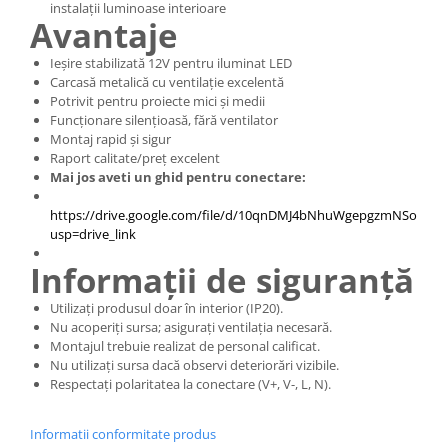
instalații luminoase interioare
Avantaje
Ieșire stabilizată 12V pentru iluminat LED
Carcasă metalică cu ventilație excelentă
Potrivit pentru proiecte mici și medii
Funcționare silențioasă, fără ventilator
Montaj rapid și sigur
Raport calitate/preț excelent
Mai jos aveti un ghid pentru conectare:
https://drive.google.com/file/d/10qnDMJ4bNhuWgepgzmNSonDp
usp=drive_link
Informații de siguranță
Utilizați produsul doar în interior (IP20).
Nu acoperiți sursa; asigurați ventilația necesară.
Montajul trebuie realizat de personal calificat.
Nu utilizați sursa dacă observi deteriorări vizibile.
Respectați polaritatea la conectare (V+, V-, L, N).
Informatii conformitate produs