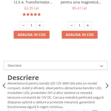
12.5 A, Transformator
pentru șina magnetică
p
curent 220V - 12V
U26 100W DC48V
62,35 Lei
85,41 Lei
ADAUGA IN COS
ADAUGA IN COS
Descriere
Descriere
Alimentatorul pentru bandă LED 12V 36W (3A) este un model
compact, stabil și eficient, ideal pentru alimentarea benzilor LED,
modulelor LED, proiectelor DIY și altor sisteme ce necesită
tensiune constantă de 12V DC. Carcasa metalică perforată asigură
disiparea optimă a căldurii și protecție mecanică, garantând
funcționarea sigură în regim continuu.