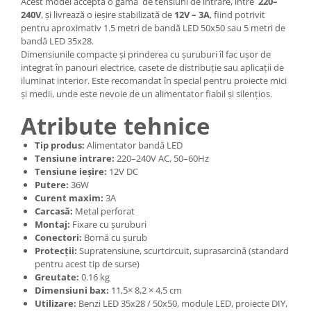
Acest model acceptă o gamă de tensiuni de intrare, între
220–
240V
, și livrează o ieșire stabilizată de
12V – 3A
, fiind potrivit
pentru aproximativ 1.5 metri de bandă LED 50x50 sau 5 metri de
bandă LED 35x28.
Dimensiunile compacte și prinderea cu șuruburi îl fac ușor de
integrat în panouri electrice, casete de distribuție sau aplicații de
iluminat interior. Este recomandat în special pentru proiecte mici
și medii, unde este nevoie de un alimentator fiabil și silențios.
Atribute tehnice
Tip produs:
Alimentator bandă LED
Tensiune intrare:
220–240V AC, 50–60Hz
Tensiune ieșire:
12V DC
Putere:
36W
Curent maxim:
3A
Carcasă:
Metal perforat
Montaj:
Fixare cu șuruburi
Conectori:
Bornă cu șurub
Protecții:
Supratensiune, scurtcircuit, suprasarcină (standard
pentru acest tip de surse)
Greutate:
0.16 kg
Dimensiuni bax:
11,5× 8,2 × 4,5 cm
Utilizare:
Benzi LED 35x28 / 50x50, module LED, proiecte DIY,