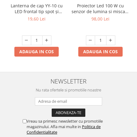
Lanterna de cap YY-10 cu
Proiector Led 100 W cu
LED frontal tip spot și
senzor de lumina si miscare
panou COB
exterior IP66 slim 6500k
19,60 Lei
98,00 Lei
ADAUGA IN COS
ADAUGA IN COS
NEWSLETTER
Nu rata ofertele si promotiile noastre
Vreau sa primesc newsletter cu promotiile
magazinului. Afla mai multe in
Politica de
Confidentialitate