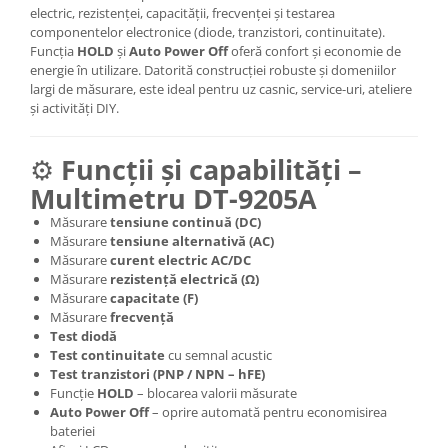
electric, rezistenței, capacității, frecvenței și testarea
Produse grele si voluminoase
componentelor electronice (diode, tranzistori, continuitate).
Promotii
Funcția
HOLD
și
Auto Power Off
oferă confort și economie de
energie în utilizare. Datorită construcției robuste și domeniilor
largi de măsurare, este ideal pentru uz casnic, service-uri, ateliere
și activități DIY.
⚙️
Funcții și capabilități –
Multimetru DT-9205A
Măsurare
tensiune continuă (DC)
Măsurare
tensiune alternativă (AC)
Măsurare
curent electric AC/DC
Măsurare
rezistență electrică (Ω)
Măsurare
capacitate (F)
Măsurare
frecvență
Test diodă
Test continuitate
cu semnal acustic
Test tranzistori (PNP / NPN – hFE)
Funcție
HOLD
– blocarea valorii măsurate
Auto Power Off
– oprire automată pentru economisirea
bateriei