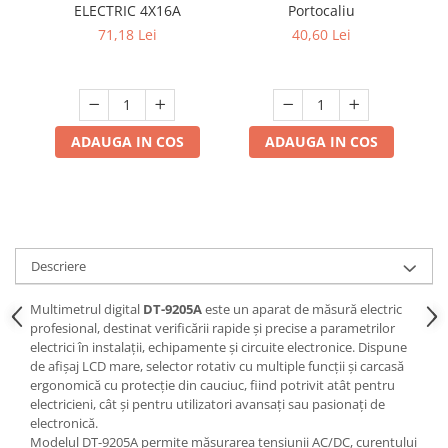
Portocaliu
ELECTRIC 4X16A
s
40,60 Lei
71,18 Lei
Scule / utile / sonerii/ rulete
Adezivi si benzi adezive
Chei , clesti , patenti
Cose / Coliere plastic
ADAUGA IN COS
ADAUGA IN COS
Pistoale de lipit si accesorii
Scule si unelte de
taiat,accesorii pentru gaurit si
insurubat
Sonerii
Descriere
Trepied
Multimetrul digital
DT-9205A
este un aparat de măsură electric
Ventilator
profesional, destinat verificării rapide și precise a parametrilor
electrici în instalații, echipamente și circuite electronice. Dispune
de afișaj LCD mare, selector rotativ cu multiple funcții și carcasă
Lanterne
ergonomică cu protecție din cauciuc, fiind potrivit atât pentru
Accesorii camping
electricieni, cât și pentru utilizatori avansați sau pasionați de
Conetica si conexiuni
electronică.
Modelul DT-9205A permite măsurarea tensiunii AC/DC, curentului
Masina de facut gheata