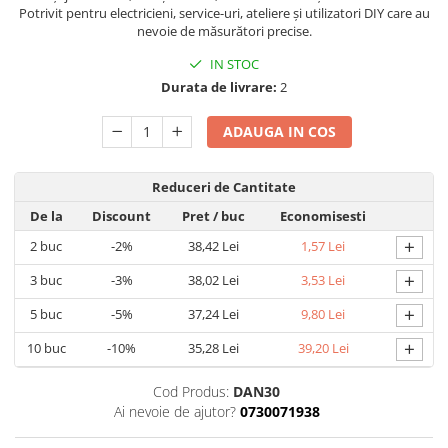
Potrivit pentru electricieni, service-uri, ateliere și utilizatori DIY care au
Lustre
nevoie de măsurători precise.
Spoturi led pe sina
IN STOC
Durata de livrare:
2
Aparataj şi accesorii
ADAUGA IN COS
Alimentatoare/Drivere
Bară alimentare nul
Reduceri de Cantitate
Cablu electric, canal cablu
De la
Discount
Pret
/ buc
Economisesti
Cap prelungitor
+
2
buc
-2%
38,42 Lei
1,57 Lei
Conectoare
+
3
buc
-3%
38,02 Lei
3,53 Lei
electrice/Morsete/reglete
+
Copex
5
buc
-5%
37,24 Lei
9,80 Lei
Cuple
+
10
buc
-10%
35,28 Lei
39,20 Lei
Doze
Cod Produs:
DAN30
Dulii/Dulie adaptor
Ai nevoie de ajutor?
0730071938
Electrocasnice de mici dimensiuni