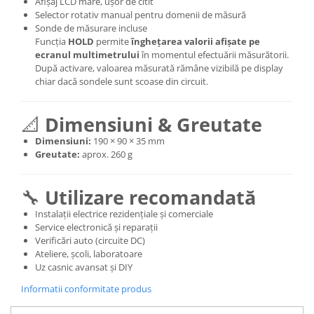
Afișaj LCD mare, ușor de citit
Selector rotativ manual pentru domenii de măsură
Sonde de măsurare incluse
Funcția
HOLD
permite
înghețarea valorii afișate pe
ecranul multimetrului
în momentul efectuării măsurătorii.
După activare, valoarea măsurată rămâne vizibilă pe display
chiar dacă sondele sunt scoase din circuit.
📐
Dimensiuni & Greutate
Dimensiuni:
190 × 90 × 35 mm
Greutate:
aprox. 260 g
🔧
Utilizare recomandată
Instalații electrice rezidențiale și comerciale
Service electronică și reparații
Verificări auto (circuite DC)
Ateliere, școli, laboratoare
Uz casnic avansat și DIY
Informatii conformitate produs