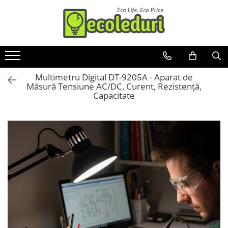
Toate Produsele
Surse de iluminat
Multimetru Digital DT-9205A - Aparat de
Banda LED
Măsură Tensiune AC/DC, Curent, Rezistență,
Bec Color led
Capacitate
Bec incandescent (Clasic)
Becuri Led
Becuri & lampi led cu fasung
Ghirlande luminoase
Modul Led pentru aplica
Tub Neon Fluorescent (Clasic)
Tub Neon LED