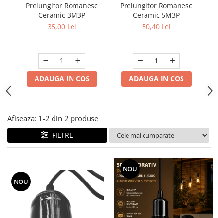
Prelungitor Romanesc
Prelungitor Romanesc
Du
Ceramic 3M3P
Ceramic 5M3P
ad
35,00 Lei
50,40 Lei
ADAUGA IN COS
ADAUGA IN COS
Afiseaza:
1-
2
din
2
produse
FILTRE
NOU
NOU