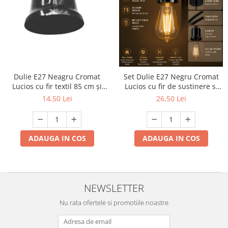
Dulie E27 Neagru Cromat
Set Dulie E27 Negru Cromat
Lucios cu fir textil 85 cm și
Lucios cu fir de sustinere si
suport plafon Ø10 cm, cu
bec decorativ tip para cu
14,50 Lei
26,50 Lei
accesorii de montaj
lumina calda cu accesorii de
montaj
ADAUGA IN COS
ADAUGA IN COS
NEWSLETTER
Nu rata ofertele si promotiile noastre