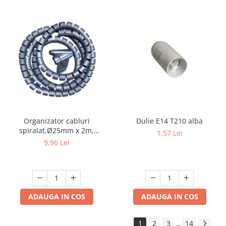
Organizator cabluri
Dulie E14 T210 alba
spiralat,Ø25mm x 2m,
1,57 Lei
gri,protectie birou
9,96 Lei
ADAUGA IN COS
ADAUGA IN COS
1
2
3
14
...