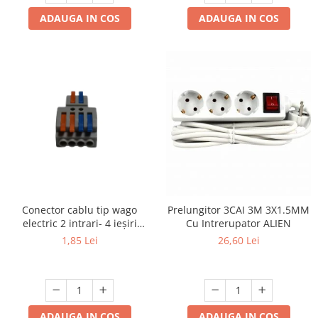
ADAUGA IN COS
ADAUGA IN COS
Conector cablu tip wago
Prelungitor 3CAI 3M 3X1.5MM
electric 2 intrari- 4 ieșiri
Cu Intrerupator ALIEN
.Reglete 2 intrari 4 ieșiri
1,85 Lei
26,60 Lei
ADAUGA IN COS
ADAUGA IN COS