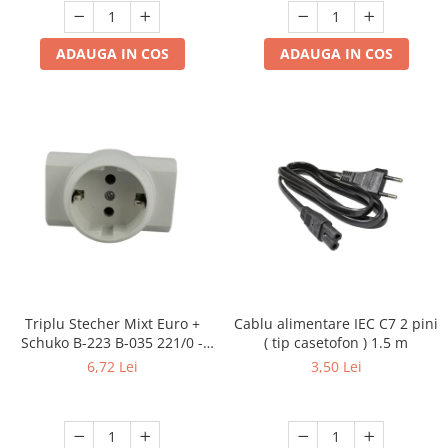
ADAUGA IN COS
ADAUGA IN COS
Triplu Stecher Mixt Euro +
Cablu alimentare IEC C7 2 pini
Schuko B-223 B-035 221/0 -
( tip casetofon ) 1.5 m
Multiplicator Priză 3 Ieșiri
6,72 Lei
3,50 Lei