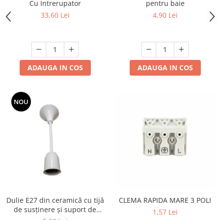
Cu Intrerupator
pentru baie
33,60 Lei
4,90 Lei
ADAUGA IN COS
ADAUGA IN COS
NOU
Dulie E27 din ceramică cu tijă
CLEMA RAPIDA MARE 3 POLI
de susținere și suport de
1,57 Lei
mascare, cablu 2x0,5 mm²,