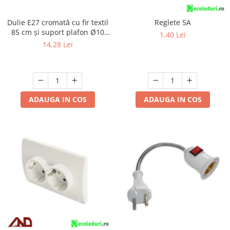
Scule / utile / sonerii/ rulete
Adezivi si benzi adezive
Dulie E27 cromată cu fir textil
Reglete 5A
85 cm și suport plafon Ø10
Chei , clesti , patenti
1,40 Lei
cm, cu accesorii de montaj
14,28 Lei
Cose / Coliere plastic
Pistoale de lipit si accesorii
Scule si unelte de
taiat,accesorii pentru gaurit si
ADAUGA IN COS
ADAUGA IN COS
insurubat
Sonerii
Trepied
Ventilator
Lanterne
Accesorii camping
Conetica si conexiuni
Masina de facut gheata
Produse grele si voluminoase