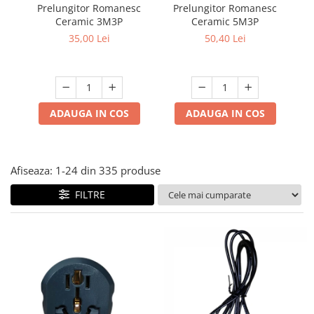
Lampi solare
Prelungitor Romanesc
Prelungitor Romanesc
Du
Ceramic 3M3P
Ceramic 5M3P
ad
Corpuri de iluminat
35,00 Lei
50,40 Lei
Spoturi LED
Corpuri Led - industriale
Aplice si Plafoniere Led
ADAUGA IN COS
ADAUGA IN COS
Proiectoare LED
Corpuri stradale
Lămpi portabile
Afiseaza:
1-
24
din
335
produse
Senzori de
FILTRE
miscare,crepuscular,dulii cu
senzor
Veioze/Lămpi/lampa de veghe
Aplice ,becuri si corpuri cu
senzor
Aplice de perete interior,
exterior
Lampi emergente