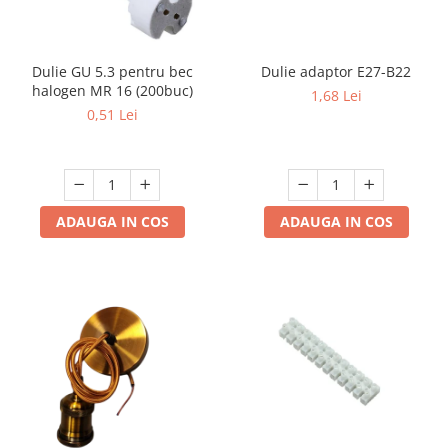
Multimetru Digital
Prelungitoare/Derulatoare
Dulie GU 5.3 pentru bec
Dulie adaptor E27-B22
Prize
halogen MR 16 (200buc)
1,68 Lei
Starter/Droser
0,51 Lei
Triplu Stecher
Întrerupătoare/Comutatoare
Ştechere/Stecher adaptor
ADAUGA IN COS
ADAUGA IN COS
Ţeavă PVC
Corpuri Led lineare
Feronerie
Butuc yala,Broaste usa,Lacat
Tablou si sigurante electrice