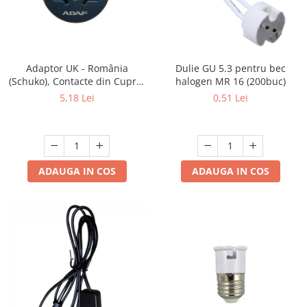
Adaptor UK - România
Dulie GU 5.3 pentru bec
(Schuko), Contacte din Cupru,
halogen MR 16 (200buc)
Culoare Gri, ADAF
5,18 Lei
0,51 Lei
ADAUGA IN COS
ADAUGA IN COS