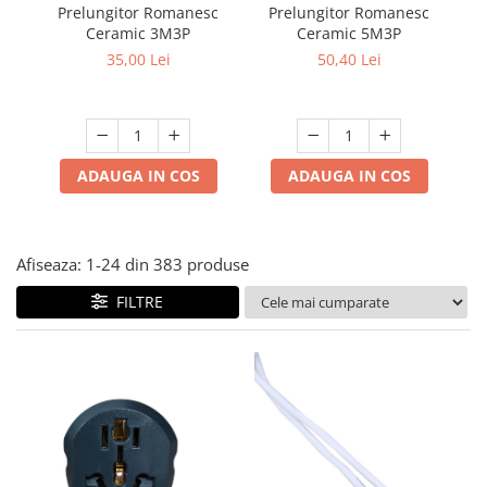
Multimetru Digital
Prelungitor Romanesc
Prelungitor Romanesc
Du
Lampi emergente
Ceramic 3M3P
Ceramic 5M3P
ad
Prelungitoare/Derulatoare
Lustre
35,00 Lei
50,40 Lei
Prize
Spoturi led pe sina
Starter/Droser
Triplu Stecher
ADAUGA IN COS
ADAUGA IN COS
Întrerupătoare/Comutatoare
Ştechere/Stecher adaptor
Ţeavă PVC
Afiseaza:
1-
24
din
383
produse
FILTRE