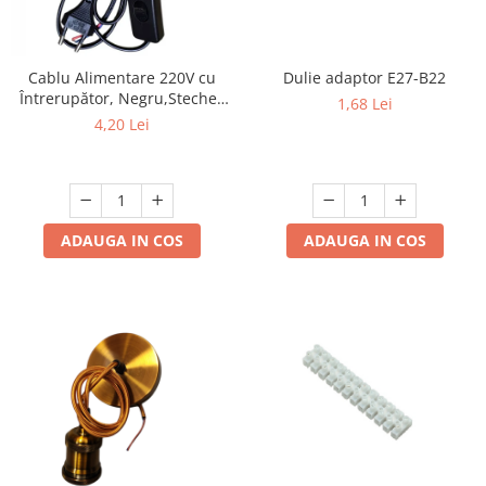
Cablu Alimentare 220V cu
Dulie adaptor E27-B22
Întrerupător, Negru,Stecher
1,68 Lei
Plat, 1.5m, 2 Fire - Ideal
4,20 Lei
pentru Lămpi si Proiecte DIY
ADAUGA IN COS
ADAUGA IN COS