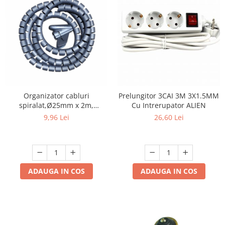
Organizator cabluri
Prelungitor 3CAI 3M 3X1.5MM
spiralat,Ø25mm x 2m,
Cu Intrerupator ALIEN
gri,protectie birou
9,96 Lei
26,60 Lei
ADAUGA IN COS
ADAUGA IN COS