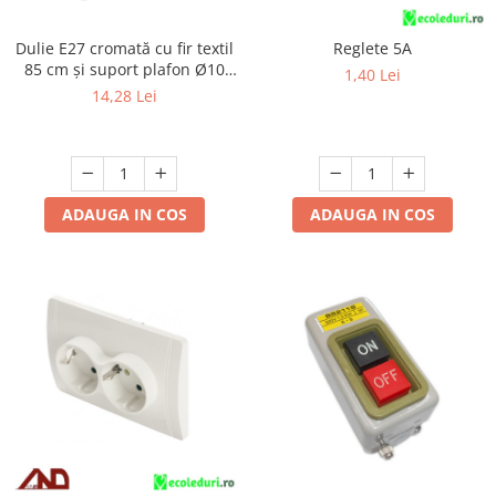
Dulie E27 cromată cu fir textil
Reglete 5A
85 cm și suport plafon Ø10
1,40 Lei
cm, cu accesorii de montaj
14,28 Lei
ADAUGA IN COS
ADAUGA IN COS