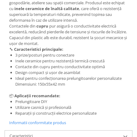
gospodărie, ateliere sau spații comerciale. Produsul este echipat
cu
inele ceramice de înaltă calitate
, care oferă o rezistență
Scule / utile / sonerii/ rulete
superioară la temperaturi ridicate, prevenind topirea sau
Adezivi si benzi adezive
deformarea în caz de utilizare intensă.
Contactele din
cupru
pur asigură o conductivitate electrică
Chei , clesti , patenti
excelentă, reducând pierderile de tensiune și riscurile de încălzire.
Capacul din plastic alb este durabil, rezistent la șocuri mecanice și
Cose / Coliere plastic
ușor de montat.
Pistoale de lipit si accesorii
🔧
Caracteristici principale:
3 prize/posturi pentru conectare
Scule si unelte de
Inele ceramice pentru rezistență termică crescută
taiat,accesorii pentru gaurit si
Contacte din cupru pentru conductivitate optimă
insurubat
Design compact și ușor de asamblat
Sonerii
Ideal pentru confecționarea prelungitoarelor personalizate
Trepied
Dimensiuni: 150x55x42 mm
📦
Aplicații recomandate:
Ventilator
Prelungitoare DIY
Utilizare casnică și profesională
Lanterne
Reparații și construcții electrice personalizate
Accesorii camping
Informatii conformitate produs
Conetica si conexiuni
Caracteristici
Masina de facut gheata