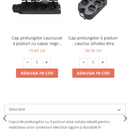
Mufe,Accesorii TV
Multimetru Digital
Prelungitoare/Derulatoare
Prize
Cap prelungitor cauciucat
Cap prelungitor 6 posturi
Starter/Droser
4 posturi cu capac negru
, cauciuc (shuko) Atra
YW-7504
19,60 Lei
58,36 Lei
Triplu Stecher
Întrerupătoare/Comutatoare
Ştechere/Stecher adaptor
ADAUGA IN COS
ADAUGA IN COS
Ţeavă PVC
Corpuri Led lineare
Feronerie
Descriere
Butuc yala,Broaste usa,Lacat
Capul de prelungitor cu 3 posturi este soluția ideală pentru
realizarea unor conexiuni electrice sigure și durabile în
Tablou si sigurante electrice