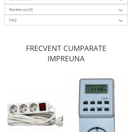
Produse grele si voluminoase
Review-uri
(0)
Promotii
FAQ
FRECVENT CUMPARATE
IMPREUNA