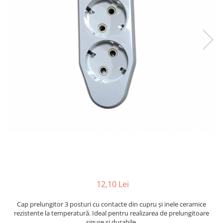
Lampi solare
Corpuri de iluminat
Spoturi LED
Corpuri Led - industriale
Aplice si Plafoniere Led
Proiectoare LED
Corpuri stradale
Lămpi portabile
Senzori de
miscare,crepuscular,dulii cu
senzor
Veioze/Lămpi/lampa de veghe
Aplice ,becuri si corpuri cu
senzor
12,10 Lei
Aplice de perete interior,
Cap prelungitor 3 posturi cu contacte din cupru și inele ceramice
exterior
rezistente la temperatură. Ideal pentru realizarea de prelungitoare
Lampi emergente
sigure și durabile.