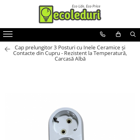
Toate Produsele
Surse de iluminat
Cap prelungitor 3 Posturi cu Inele Ceramice și
Banda LED
Contacte din Cupru - Rezistent la Temperatură,
Bec Color led
Carcasă Albă
Bec incandescent (Clasic)
Becuri Led
Becuri & lampi led cu fasung
Ghirlande luminoase
Modul Led pentru aplica
Tub Neon Fluorescent (Clasic)
Tub Neon LED