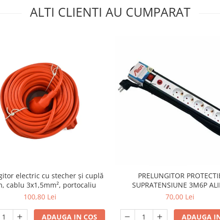
ALTI CLIENTI AU CUMPARAT
itor electric cu stecher și cuplă
PRELUNGITOR PROTECTI
m, cablu 3x1,5mm², portocaliu
SUPRATENSIUNE 3M6P AL
100,80 Lei
70,00 Lei
ADAUGA IN COS
ADAUGA IN