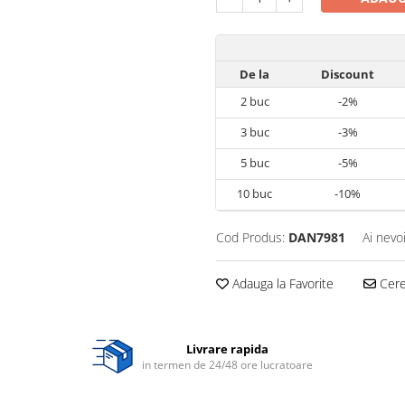
De la
Discount
2
buc
-2%
3
buc
-3%
5
buc
-5%
10
buc
-10%
Cod Produs:
DAN7981
Ai nevo
Adauga la Favorite
Cere 
Livrare rapida
in termen de 24/48 ore lucratoare