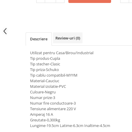
Dulii/Dulie adaptor
Electrocasnice de mici dimensiuni
Mufe,Accesorii TV
Multimetru Digital
Review-uri
(0)
Descriere
Prelungitoare/Derulatoare
Utilizat pentru Casa/Birou/Industrial
Prize
Tip produs-Cupla
Starter/Droser
Tip stecher-Clasic
Tip priza-Schuko
Triplu Stecher
Tip cablu compatibil-MYYM
Întrerupătoare/Comutatoare
Material-Cauciuc
Material izolatie-PVC
Ştechere/Stecher adaptor
Culoare-Negru
Numar prize-3
Ţeavă PVC
Numar fire conductoare-3
Tensiune alimentare 220 V
Corpuri Led lineare
Amperaj 16 A
Greutate-0,300kg
Lungime-19.5cm Latime-6.3cm Inaltime-4.5cm
Feronerie