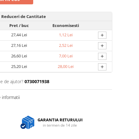
Reduceri de Cantitate
Pret
/ buc
Economisesti
+
27,44 Lei
1,12 Lei
+
27,16 Lei
2,52 Lei
+
26,60 Lei
7,00 Lei
+
25,20 Lei
28,00 Lei
ie de ajutor?
0730071938
informatii
GARANTIA RETURULUI
in termen de 14 zile