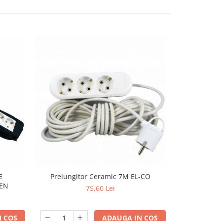
E
Prelungitor Ceramic 7M EL-CO
Prelungi
IEN
75,60 Lei
 COS
ADAUGA IN COS