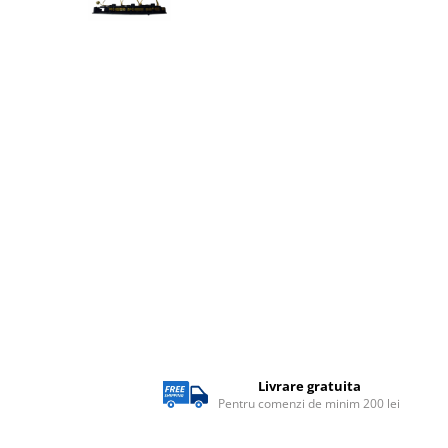
Lampi solare
Corpuri de iluminat
Corpuri de iluminat
Spoturi LED
Corpuri Led - industriale
Aplice si Plafoniere Led
Proiectoare LED
Corpuri stradale
Lămpi portabile
Senzori de
miscare,crepuscular,dulii cu
senzor
Veioze/Lămpi/lampa de veghe
Livrare gratuita
Aplice ,becuri si corpuri cu
Pentru comenzi de minim 200 lei
senzor
Aplice de perete interior,