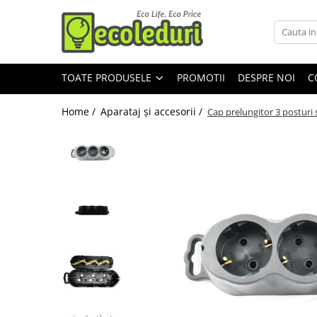
Toate Produsele
TOATE PRODUSELE
PROMOTII
DESPRE NOI
C
Surse de iluminat
Surse de iluminat
Home /
Aparataj şi accesorii /
Cap prelungitor 3 posturi
Banda LED
Bec Color led
Bec incandescent (Clasic)
Becuri Led
Becuri & lampi led cu fasung
Ghirlande luminoase
Modul Led pentru aplica
Tub Neon Fluorescent (Clasic)
Tub Neon LED