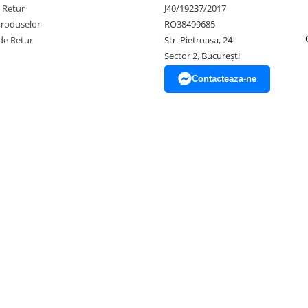
e Retur
J40/19237/2017
Produselor
RO38499685
de Retur
Str. Pietroasa, 24
Sector 2, București
Contacteaza-ne