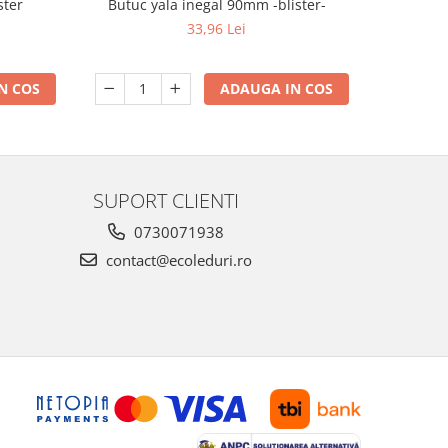
Butuc yala inegal 90mm -blister-
ster
Butuc 
33,96 Lei
ADAUGA IN COS
N COS
SUPORT CLIENTI
0730071938
contact@ecoleduri.ro