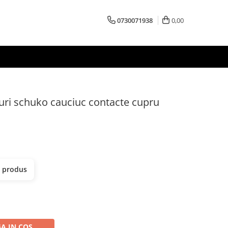
0730071938
0,00
uri schuko cauciuc contacte cupru
t produs
A IN COS