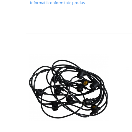
Feronerie
Informatii conformitate produs
Butuc yala,Broaste usa,Lacat
Tablou si sigurante electrice
Scule / utile / sonerii/ rulete
Scule / utile / sonerii/ rulete
Adezivi si benzi adezive
Chei , clesti , patenti
Cose / Coliere plastic
Pistoale de lipit si accesorii
Scule si unelte de
taiat,accesorii pentru gaurit si
insurubat
Sonerii
Trepied
Ventilator