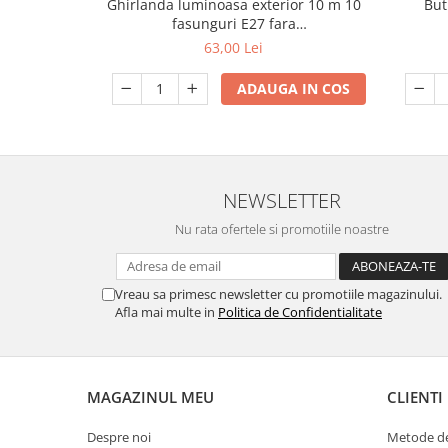
Ghirlanda luminoasa exterior 10 m 10
But
fasunguri E27 fara
Lanterne
becuri,interconectabila,impermeabila
63,00 Lei
Accesorii camping
Conetica si conexiuni
ADAUGA IN COS
Masina de facut gheata
Produse grele si voluminoase
Promotii
NEWSLETTER
Nu rata ofertele si promotiile noastre
Vreau sa primesc newsletter cu promotiile magazinului.
Afla mai multe in
Politica de Confidentialitate
MAGAZINUL MEU
CLIENTI
Despre noi
Metode de