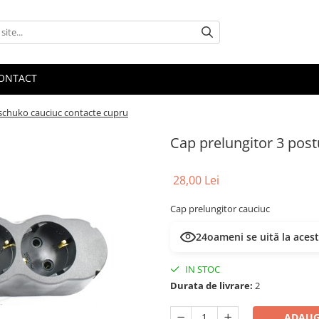
ONTACT
 schuko cauciuc contacte cupru
Cap prelungitor 3 post
28,00 Lei
Cap prelungitor cauciuc
24
oameni se uită la aces
IN STOC
Durata de livrare:
2
ADAUG