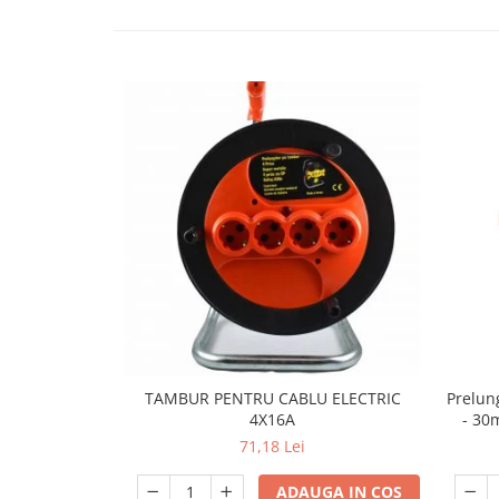
exterior
Lampi emergente
Lustre
Spoturi led pe sina
Aparataj şi accesorii
Aparataj şi accesorii
Alimentatoare/Drivere
Bară alimentare nul
Cablu electric, canal cablu
Cap prelungitor
Conectoare
electrice/Morsete/reglete
TAMBUR PENTRU CABLU ELECTRIC
Prelung
4X16A
- 30
Copex
71,18 Lei
Cuple
ADAUGA IN COS
Doze