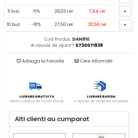
5
buc
-5%
29,03 Lei
7,64 Lei
+
10
buc
-10%
27,50 Lei
30,56 Lei
+
Cod Produs:
DAN910
Ai nevoie de ajutor?
0730071938
Adauga la Favorite
Cere informatii
LIVRARE GRATUITA
LIVRARE RAPIDA
Pentru comenzi de minim 200 lei
in termen de 24/48 ore lucratoare
Alti clienti au cumparat