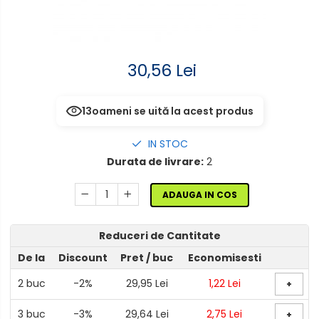
senzor
Mufe,Accesorii TV
Aplice de perete interior,
Multimetru Digital
exterior
30,56 Lei
Prelungitoare/Derulatoare
Lampi emergente
Prize
Lustre
13
oameni se uită la acest produs
Starter/Droser
Spoturi led pe sina
IN STOC
Triplu Stecher
Durata de livrare:
2
Întrerupătoare/Comutatoare
ADAUGA IN COS
Ştechere/Stecher adaptor
Reduceri de Cantitate
Ţeavă PVC
De la
Discount
Pret
/ buc
Economisesti
2
buc
-2%
29,95 Lei
1,22 Lei
+
3
buc
-3%
29,64 Lei
2,75 Lei
+