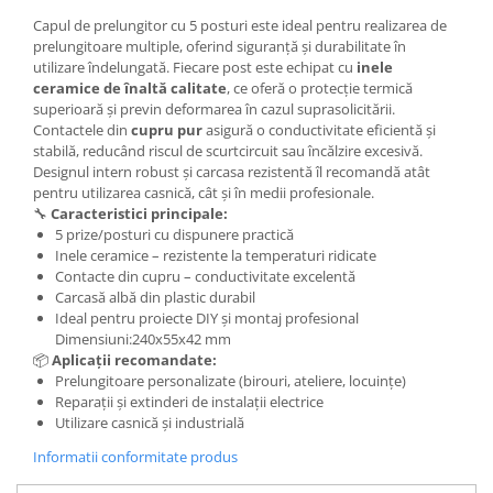
Capul de prelungitor cu 5 posturi este ideal pentru realizarea de
prelungitoare multiple, oferind siguranță și durabilitate în
utilizare îndelungată. Fiecare post este echipat cu
inele
ceramice de înaltă calitate
, ce oferă o protecție termică
superioară și previn deformarea în cazul suprasolicitării.
Contactele din
cupru pur
asigură o conductivitate eficientă și
stabilă, reducând riscul de scurtcircuit sau încălzire excesivă.
Designul intern robust și carcasa rezistentă îl recomandă atât
pentru utilizarea casnică, cât și în medii profesionale.
🔧
Caracteristici principale:
5 prize/posturi cu dispunere practică
Inele ceramice – rezistente la temperaturi ridicate
Contacte din cupru – conductivitate excelentă
Carcasă albă din plastic durabil
Ideal pentru proiecte DIY și montaj profesional
Dimensiuni:240x55x42 mm
📦
Aplicații recomandate:
Prelungitoare personalizate (birouri, ateliere, locuințe)
Reparații și extinderi de instalații electrice
Utilizare casnică și industrială
Informatii conformitate produs