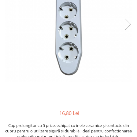
Multimetru Digital
Lampi emergente
Prelungitoare/Derulatoare
Lustre
Prize
Spoturi led pe sina
Starter/Droser
Triplu Stecher
Întrerupătoare/Comutatoare
Ştechere/Stecher adaptor
Ţeavă PVC
16,80 Lei
Cap prelungitor cu 5 prize, echipat cu inele ceramice și contacte din
cupru pentru o utilizare sigură și durabilă. Ideal pentru confecționarea
prelungitoarelor multiple în medii casnice sau industriale.