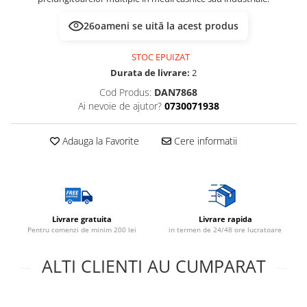
26
oameni se uită la acest produs
STOC EPUIZAT
Durata de livrare:
2
Cod Produs:
DAN7868
Ai nevoie de ajutor?
0730071938
Adauga la Favorite
Cere informatii
Livrare gratuita
Livrare rapida
Pentru comenzi de minim 200 lei
in termen de 24/48 ore lucratoare
ALTI CLIENTI AU CUMPARAT