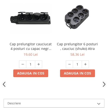
Cap prelungitor cauciucat
Cap prelungitor 6 posturi
4 posturi cu capac negru
, cauciuc (shuko) Atra
YW-7504
19,60 Lei
58,36 Lei
ADAUGA IN COS
ADAUGA IN COS
Descriere