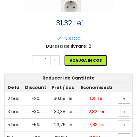
Lampi solare
31,32 Lei
Corpuri de iluminat
Spoturi LED
IN STOC
Corpuri Led - industriale
Durata de livrare:
2
Aplice si Plafoniere Led
Proiectoare LED
ADAUGA IN COS
Corpuri stradale
Lămpi portabile
Reduceri de Cantitate
Senzori de
De la
Discount
Pret
/ buc
Economisesti
miscare,crepuscular,dulii cu
2
buc
-2%
30,69 Lei
1,25 Lei
senzor
+
Veioze/Lămpi/lampa de
veghe
3
buc
-3%
30,38 Lei
2,82 Lei
+
Aplice ,becuri si corpuri cu
senzor
5
buc
-5%
29,75 Lei
7,83 Lei
+
Aplice de perete interior,