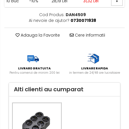
10
buc
-10%
28,19 Lei
31,32 Lei
+
exterior
Lampi emergente
Cod Produs:
DAN4509
Lustre
Ai nevoie de ajutor?
0730071938
Spoturi led pe sina
Adauga la Favorite
Cere informatii
Aparataj şi accesorii
Alimentatoare/Drivere
Bară alimentare nul
LIVRARE GRATUITA
LIVRARE RAPIDA
Cablu electric, canal cablu
Pentru comenzi de minim 200 lei
in termen de 24/48 ore lucratoare
Cap prelungitor
Conectoare
Alti clienti au cumparat
electrice/Morsete/reglete
Copex
Cuple
Doze
Dulii/Dulie adaptor