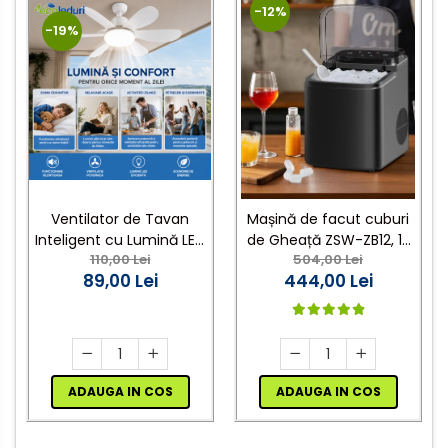
-12%
Lanterne
-19%
Accesorii camping
Conetica si conexiuni
Masina de facut gheata
Produse grele si voluminoase
Promotii
Ventilator de Tavan
Mașină de facut cuburi
Inteligent cu Lumină LED
de Gheață ZSW-ZB12, 12
110,00 Lei
504,00 Lei
și Telecomandă
kg/zi, Rezervor 1.2L,
89,00 Lei
444,00 Lei
Panou Tactil, Design
Compact, Negru
ADAUGA IN COS
ADAUGA IN COS