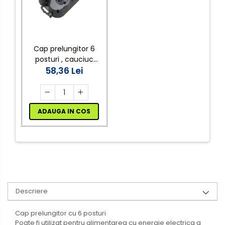
Electrocasnice de mici
dimensiuni
Mufe,Accesorii TV
Cap prelungitor 6
Multimetru Digital
posturi , cauciuc
(shuko) Atra
58,36 Lei
Prelungitoare/Derulatoare
Prize
Starter/Droser
ADAUGA IN COS
Triplu Stecher
Întrerupătoare/Comutatoare
Ştechere/Stecher adaptor
Ţeavă PVC
Descriere
Corpuri Led lineare
Cap prelungitor cu 6 posturi
Poate fi utilizat pentru alimentarea cu energie electrica a
Feronerie