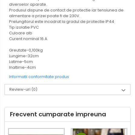
diverselor aparate.
Butuc yala,Broaste
Produsul dispune de contact de protectie iar tensiunea de
usa,Lacat
alimentare a prizei poate fi de 230V.
Prelungitorul este incadrat la gradul de protectie IP44
Tip izolatie PVC
Tablou si sigurante electrice
Culoare alb
Curent nominal 16 A
Scule / utile / sonerii/ rulete
Adezivi si benzi adezive
Greutate-0,100kg
Lungime-32cm
Chei , clesti , patenti
Latime-5cm
Inaltime-4cm
Cose / Coliere plastic
Informatii conformitate produs
Pistoale de lipit si accesorii
Scule si unelte de
Review-uri
(0)
taiat,accesorii pentru gaurit si
insurubat
Sonerii
Trepied
Frecvent cumparate impreuna
Ventilator