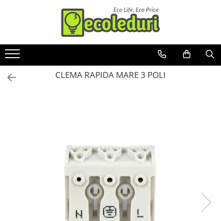
Toate Produsele
Surse de iluminat
CLEMA RAPIDA MARE 3 POLI
Banda LED
Bec Color led
Bec incandescent (Clasic)
Becuri Led
Becuri & lampi led cu fasung
Ghirlande luminoase
Modul Led pentru aplica
Tub Neon Fluorescent (Clasic)
Tub Neon LED