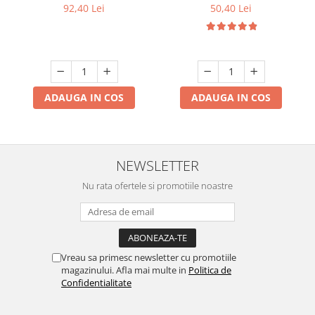
dimabila 3 temperaturi de
Culori si telecomanda
92,40 Lei
50,40 Lei
culoare ajustabile
3000K/4500K/6500K
ADAUGA IN COS
ADAUGA IN COS
NEWSLETTER
Nu rata ofertele si promotiile noastre
Vreau sa primesc newsletter cu promotiile
magazinului. Afla mai multe in
Politica de
Confidentialitate