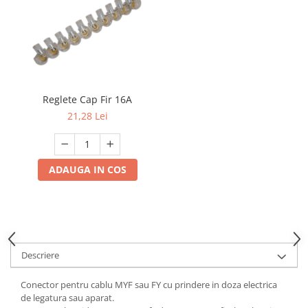
Multimetru Digital
Prelungitoare/Derulatoare
Prize
Starter/Droser
Triplu Stecher
Reglete Cap Fir 16A
21,28 Lei
Întrerupătoare/Comutatoare
Ştechere/Stecher adaptor
Ţeavă PVC
ADAUGA IN COS
Corpuri Led lineare
Feronerie
Butuc yala,Broaste usa,Lacat
Descriere
Tablou si sigurante electrice
Conector pentru cablu MYF sau FY cu prindere in doza electrica
de legatura sau aparat.