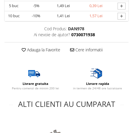
+
5
buc
-5%
1,49 Lei
0,39 Lei
Lustre
+
10
buc
-10%
1,41 Lei
1,57 Lei
Spoturi led pe sina
Cod Produs:
DAN978
Aparataj şi accesorii
Ai nevoie de ajutor?
0730071938
Alimentatoare/Drivere
Adauga la Favorite
Cere informatii
Bară alimentare nul
Cablu electric, canal cablu
Cap prelungitor
Conectoare
electrice/Morsete/reglete
Livrare gratuita
Livrare rapida
Pentru comenzi de minim 200 lei
in termen de 24/48 ore lucratoare
Cuple
ALTI CLIENTI AU CUMPARAT
Doze
Dulii/Dulie adaptor
Electrocasnice de mici dimensiuni
Mufe,Accesorii TV