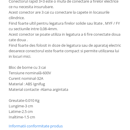
Conectorul rapid 3+3 este o mufa de conectare a firelor electrice
Scule / utile / sonerii/ rulete
ce nu necesita insurubare.
Adezivi si benzi adezive
Acest conector are 3 cai cu conectare la capete in locasurile
cilindrice.
Chei , clesti , patenti
Fiind foarte ultil pentru legatura firelor solide sau litate , MYF / FY
Cose / Coliere plastic
cu sectiunile intre 0,08-4mm.
Acest conector se poate utiliza in legatura a 6 fire conectate doua
Pistoale de lipit si accesorii
cate doua .
Fiind foarte des folosit in doze de legatura sau de aparataj electric
Scule si unelte de
deoarece conectorul este foarte compact si permite utilizarea lui
taiat,accesorii pentru gaurit si
in locuri mici.
insurubat
Sonerii
Bloc de borne cu 3 cai
Trepied
Tensiune nominală-600V
Curent nominal-32A
Material : ABS Ignifug
Ventilator
Material contacte -Alama argintata
Lanterne
Greutate-0.010 Kg
Accesorii camping
Lungime-3 cm
Latime-2.5 cm
Conetica si conexiuni
Inaltime-1.5 cm
Masina de facut gheata
Informatii conformitate produs
Produse grele si voluminoase