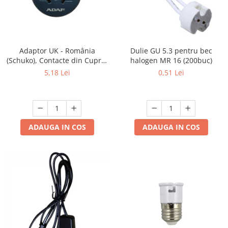
Adaptor UK - România
Dulie GU 5.3 pentru bec
(Schuko), Contacte din Cupru,
halogen MR 16 (200buc)
Culoare Gri, ADAF
5,18 Lei
0,51 Lei
ADAUGA IN COS
ADAUGA IN COS