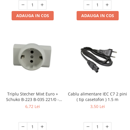
ADAUGA IN COS
ADAUGA IN COS
Triplu Stecher Mixt Euro +
Cablu alimentare IEC C7 2 pini
Schuko B-223 B-035 221/0 -
( tip casetofon ) 1.5 m
Multiplicator Priză 3 Ieșiri
6,72 Lei
3,50 Lei