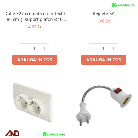
Dulie E27 cromată cu fir textil
Reglete 5A
85 cm și suport plafon Ø10
1,40 Lei
cm, cu accesorii de montaj
14,28 Lei
ADAUGA IN COS
ADAUGA IN COS