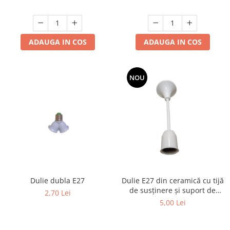
ADAUGA IN COS
ADAUGA IN COS
NOU
Dulie dubla E27
Dulie E27 din ceramică cu tijă
de susținere și suport de
2,70 Lei
mascare, cablu 2x0,5 mm²,
5,00 Lei
albă, lungime 15 cm