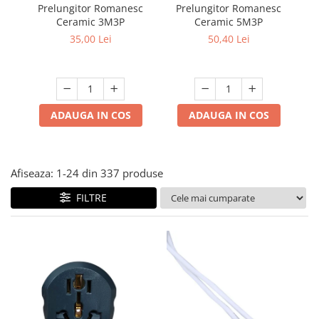
Multimetru Digital
Prelungitor Romanesc
Prelungitor Romanesc
Du
Lampi emergente
Ceramic 3M3P
Ceramic 5M3P
ad
Prelungitoare/Derulatoare
Lustre
35,00 Lei
50,40 Lei
Prize
Spoturi led pe sina
Starter/Droser
Triplu Stecher
ADAUGA IN COS
ADAUGA IN COS
Întrerupătoare/Comutatoare
Ştechere/Stecher adaptor
Ţeavă PVC
Afiseaza:
1-
24
din
337
produse
FILTRE