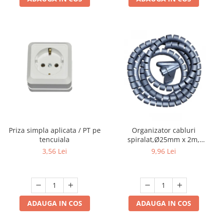
Priza simpla aplicata / PT pe
Organizator cabluri
tencuiala
spiralat,Ø25mm x 2m,
gri,protectie birou
3,56 Lei
9,96 Lei
ADAUGA IN COS
ADAUGA IN COS