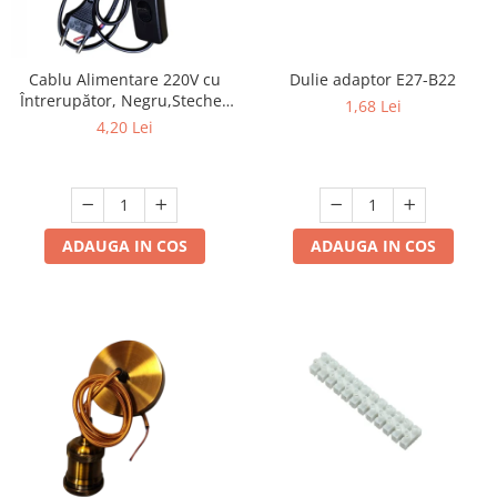
Cablu Alimentare 220V cu
Dulie adaptor E27-B22
Întrerupător, Negru,Stecher
1,68 Lei
Plat, 1.5m, 2 Fire - Ideal
4,20 Lei
pentru Lămpi si Proiecte DIY
ADAUGA IN COS
ADAUGA IN COS