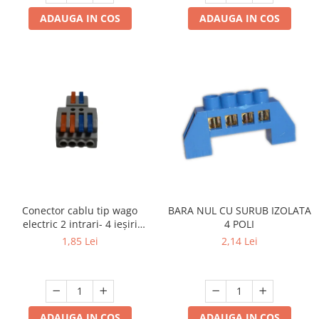
ADAUGA IN COS
ADAUGA IN COS
Conector cablu tip wago
BARA NUL CU SURUB IZOLATA
electric 2 intrari- 4 ieșiri
4 POLI
.Reglete 2 intrari 4 ieșiri
1,85 Lei
2,14 Lei
ADAUGA IN COS
ADAUGA IN COS